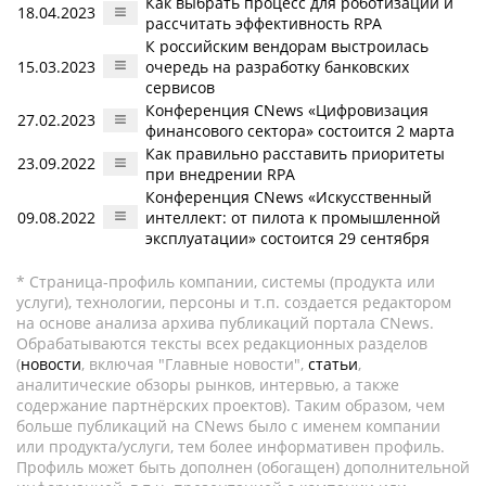
Как выбрать процесс для роботизации и
18.04.2023
рассчитать эффективность RPA
К российским вендорам выстроилась
15.03.2023
очередь на разработку банковских
сервисов
Конференция CNews «Цифровизация
27.02.2023
финансового сектора» состоится 2 марта
Как правильно расставить приоритеты
23.09.2022
при внедрении RPA
Конференция CNews «Искусственный
09.08.2022
интеллект: от пилота к промышленной
эксплуатации» состоится 29 сентября
* Страница-профиль компании, системы (продукта или
услуги), технологии, персоны и т.п. создается редактором
на основе анализа архива публикаций портала CNews.
Обрабатываются тексты всех редакционных разделов
(
новости
, включая "Главные новости",
статьи
,
аналитические обзоры рынков, интервью, а также
содержание партнёрских проектов). Таким образом, чем
больше публикаций на CNews было с именем компании
или продукта/услуги, тем более информативен профиль.
Профиль может быть дополнен (обогащен) дополнительной