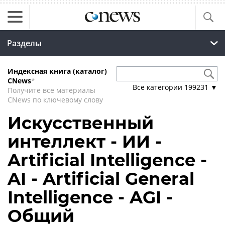
Разделы
Индексная книга (каталог)
CNews
*
Все категории
199231
▼
Получите все материалы
CNews по ключевому слову
Искусственный
интеллект - ИИ -
Artificial Intelligence -
AI - Artificial General
Intelligence - AGI -
Общий