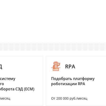
Д
RPA
систему
Подобрать платформу
го
роботизации RPA
борота СЭД (ECM)
/месяц
От 200 000 руб./месяц