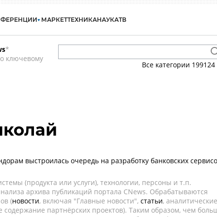
НФЕРЕНЦИИ
МАРКЕТ
ТЕХНИКА
НАУКА
ТВ
ws
*
по ключевому
Все категории
199124
иколай
ндорам выстроилась очередь на разработку банковских сервис
темы (продукта или услуги), технологии, персоны и т.п.
 анализа архива публикаций портала CNews. Обрабатываются
ов (
новости
, включая "Главные новости",
статьи
, аналитически
е содержание партнёрских проектов). Таким образом, чем боль