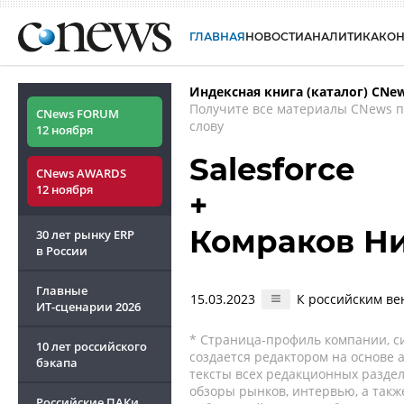
ГЛАВНАЯ
НОВОСТИ
АНАЛИТИКА
КО
Индексная книга (каталог) CNe
Получите все материалы CNews 
CNews FORUM
слову
12 ноября
Salesforce
CNews AWARDS
12 ноября
+
Комраков Н
30 лет рынку ERP
в России
Главные
15.03.2023
К российским ве
ИТ-сценарии
2026
* Страница-профиль компании, сис
10 лет российского
создается редактором на основе
бэкапа
тексты всех редакционных раздел
обзоры рынков, интервью, а такж
Российские ПАКи