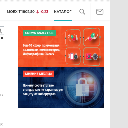
MOEXIT
1802,50
-0,23
КАТАЛОГ
CNEWS ANALYTICS
▼
Топ-10 сфер применения
квантовых компьютеров.
Инфографика CNews
МНЕНИЕ МЕСЯЦА
Почему соответствие
стандартам не гарантирует
ов
защиту от киберугроз
е
ше