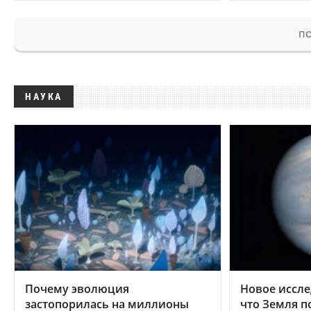
ПО
НАУКА
Почему эволюция
Новое иссле
застопорилась на миллионы
что Земля п