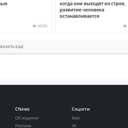
нью
когда они выходят из строя,
развитие человека
останавливается
36204
КАЗАТЬ ЕЩЕ
CNews
Соцсети
Об издании
Max
Реклама
VK