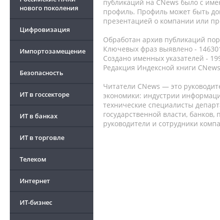
публикаций на CNews было с име
нового поколения
профиль. Профиль может быть до
презентацией о компании или про
Цифровизация
Обработан архив публикаций порт
Ключевых фраз выявлено - 146301
Импортозамещение
Создано именных указателей - 19
Редакция Индексной книги CNews
Безопасность
Читатели CNews — это руководит
ИТ в госсекторе
экономики: индустрии информаци
технические специалисты депар
государственной власти, банков,
ИТ в банках
руководители и сотрудники комп
ИТ в торговле
Телеком
Интернет
ИТ-бизнес