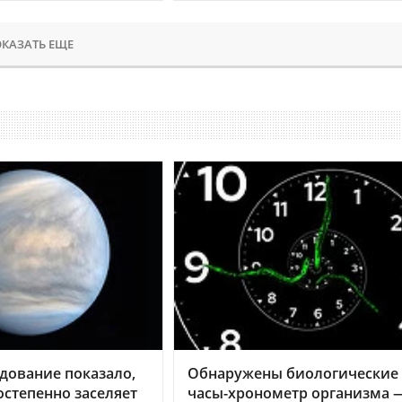
КАЗАТЬ ЕЩЕ
дование показало,
Обнаружены биологические
остепенно заселяет
часы-хронометр организма 