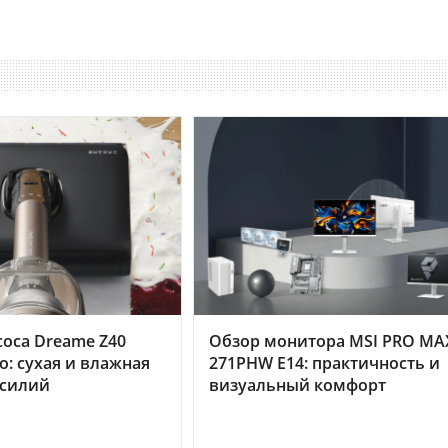
оса Dreame Z40
Обзор монитора MSI PRO MA
o: сухая и влажная
271PHW E14: практичность и
усилий
визуальный комфорт