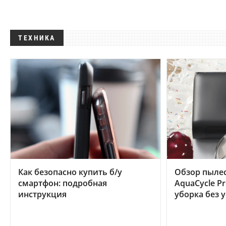
ТЕХНИКА
Как безопасно купить б/у
Обзор пылес
смартфон: подробная
AquaCycle Pr
инструкция
уборка без 