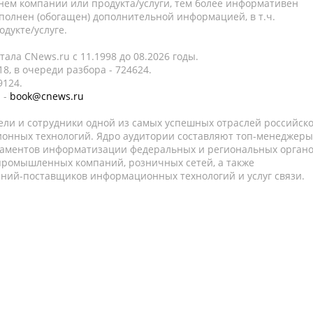
нем компании или продукта/услуги, тем более информативен
полнен (обогащен) дополнительной информацией, в т.ч.
дукте/услуге.
ала CNews.ru c 11.1998 до 08.2026 годы.
8, в очереди разбора - 724624.
9124.
 -
book@cnews.ru
ели и сотрудники одной из самых успешных отраслей российск
онных технологий. Ядро аудитории составляют топ-менеджеры
таментов информатизации федеральных и региональных орган
 промышленных компаний, розничных сетей, а также
аний-поставщиков информационных технологий и услуг связи.