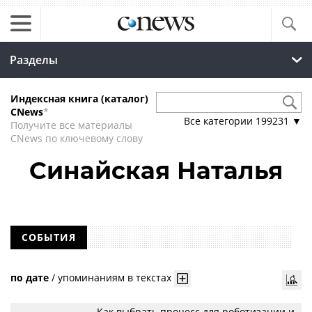
Разделы
Индексная книга (каталог)
CNews
*
Все категории
199231
▼
Получите все материалы
CNews по ключевому слову
Синайская Наталья
СОБЫТИЯ
по дате
/
упоминаниям в текстах
Как выбрать процесс для роботизации и