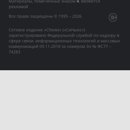
Материалы, помеченные знаком ■, являются
рекламой
Все права защищены © 1995 – 2026
Сетевое издание «CNews» («СиНьюс»)
зарегистрировано Федеральной службой по надзору в
сфере связи, информационных технологий и массовых
коммуникаций 09.11.2018 за номером Эл № ФС77 –
74283