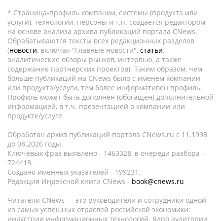
* Страница-профиль компании, системы (продукта или
услуги), технологии, персоны и т.п. создается редактором
на основе анализа архива публикаций портала CNews.
Обрабатываются тексты всех редакционных разделов
(
новости
, включая "Главные новости",
статьи
,
аналитические обзоры рынков, интервью, а также
содержание партнёрских проектов). Таким образом, чем
больше публикаций на CNews было с именем компании
или продукта/услуги, тем более информативен профиль.
Профиль может быть дополнен (обогащен) дополнительной
информацией, в т.ч. презентацией о компании или
продукте/услуге.
Обработан архив публикаций портала CNews.ru c 11.1998
до 08.2026 годы.
Ключевых фраз выявлено - 1463328, в очереди разбора -
724413.
Создано именных указателей - 199231.
Редакция Индексной книги CNews -
book@cnews.ru
Читатели CNews — это руководители и сотрудники одной
из самых успешных отраслей российской экономики:
индустрии информационных технологий. Ядро аудитории