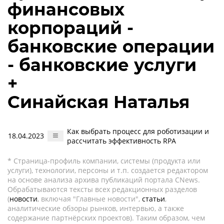
финансовых
корпораций -
банковские операции
- банковские услуги
+
Синайская Наталья
Как выбрать процесс для роботизации и
18.04.2023
рассчитать эффективность RPA
* Страница-профиль компании, системы (продукта или
услуги), технологии, персоны и т.п. создается редактором
на основе анализа архива публикаций портала CNews.
Обрабатываются тексты всех редакционных разделов
(
новости
, включая "Главные новости",
статьи
,
аналитические обзоры рынков, интервью, а также
содержание партнёрских проектов). Таким образом, чем