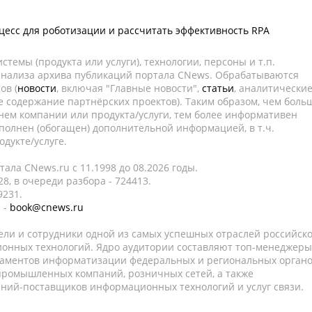
цесс для роботизации и рассчитать эффективность RPA
темы (продукта или услуги), технологии, персоны и т.п.
 анализа архива публикаций портала CNews. Обрабатываются
ов (
новости
, включая "Главные новости",
статьи
, аналитически
е содержание партнёрских проектов). Таким образом, чем боль
нем компании или продукта/услуги, тем более информативен
полнен (обогащен) дополнительной информацией, в т.ч.
дукте/услуге.
ала CNews.ru c 11.1998 до 08.2026 годы.
8, в очереди разбора - 724413.
9231.
 -
book@cnews.ru
ели и сотрудники одной из самых успешных отраслей российск
онных технологий. Ядро аудитории составляют топ-менеджеры
таментов информатизации федеральных и региональных орган
 промышленных компаний, розничных сетей, а также
аний-поставщиков информационных технологий и услуг связи.