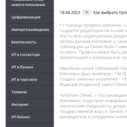
нового поколения
18.04.2023
Как выбрать про
Цифровизация
* Страница-профиль компании, сис
Импортозамещение
создается редактором на основе
тексты всех редакционных раздел
обзоры рынков, интервью, а такж
Безопасность
публикаций на CNews было с име
профиль. Профиль может быть до
ИТ в госсекторе
презентацией о компании или про
ИТ в банках
Обработан архив публикаций порт
Ключевых фраз выявлено - 146332
Создано именных указателей - 19
ИТ в торговле
Редакция Индексной книги CNews
Телеком
Читатели CNews — это руководит
экономики: индустрии информаци
Интернет
технические специалисты депар
государственной власти, банков,
руководители и сотрудники комп
ИТ-бизнес