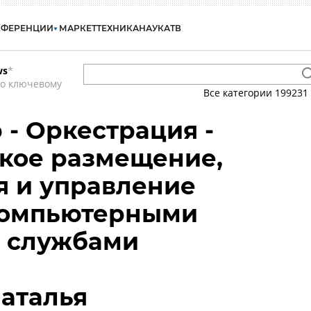
НФЕРЕНЦИИ
МАРКЕТ
ТЕХНИКА
НАУКА
ТВ
ws
*
по ключевому
Все категории
199231
 - Оркестрация -
кое размещение,
я и управление
омпьютерными
и службами
аталья