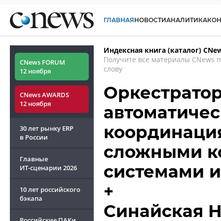
ГЛАВНАЯ
НОВОСТИ
АНАЛИТИКА
КО
Индексная книга (каталог) CNe
Получите все материалы CNews 
CNews FORUM
слову
12 ноября
Оркестратор
CNews AWARDS
12 ноября
автоматичес
координаци
30 лет рынку ERP
в России
сложными к
Главные
системами 
ИТ-сценарии
2026
+
10 лет российского
бэкапа
Синайская Н
Российские ПАКи