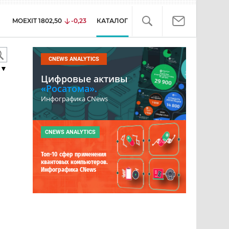
MOEXIT
1802,50
-0,23
КАТАЛОГ
CNEWS ANALYTICS
▼
Цифровые активы
«Росатома».
Инфографика CNews
CNEWS ANALYTICS
Топ-10 сфер применения
квантовых компьютеров.
Инфографика CNews