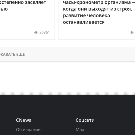
остепенно заселяет
часы-хронометр организма 
нью
когда они выходят из строя,
развитие человека
останавливается
36361
КАЗАТЬ ЕЩЕ
CNews
Соцсети
Об издании
Max