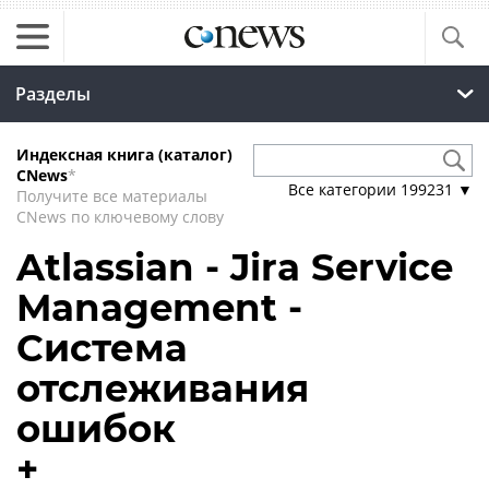
Разделы
Индексная книга (каталог)
CNews
*
Все категории
199231
▼
Получите все материалы
CNews по ключевому слову
Atlassian - Jira Service
Management -
Система
отслеживания
ошибок
+