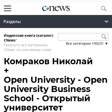
Разделы
Индексная книга (каталог)
CNews
*
Все категории
199231
▼
Получите все материалы
CNews по ключевому слову
Комраков Николай
+
Open University - Open
University Business
School - Открытый
университет