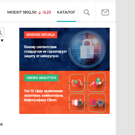
MOEXIT
1802,50
-0,23
КАТАЛОГ
МНЕНИЕ МЕСЯЦА
▼
Почему соответствие
стандартам не гарантирует
защиту от киберугроз
CNEWS ANALYTICS
Топ-10 сфер применения
квантовых компьютеров.
Инфографика CNews
ов