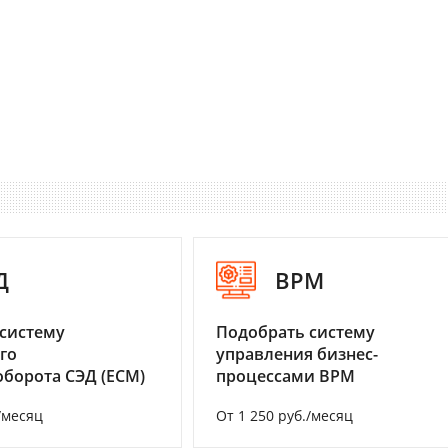
Д
BPM
систему
Подобрать систему
го
управления бизнес-
борота СЭД (ECM)
процессами BPM
/месяц
От 1 250 руб./месяц