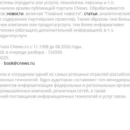
темы (продукта или услуги), технологии, персоны и т.п.
 анализа архива публикаций портала CNews. Обрабатываются
ов (
новости
, включая "Главные новости",
статьи
, аналитически
е содержание партнёрских проектов). Таким образом, чем боль
нем компании или продукта/услуги, тем более информативен
полнен (обогащен) дополнительной информацией, в т.ч.
дукте/услуге.
ала CNews.ru c 11.1998 до 08.2026 годы.
8, в очереди разбора - 724339.
9225.
 -
book@cnews.ru
ели и сотрудники одной из самых успешных отраслей российск
онных технологий. Ядро аудитории составляют топ-менеджеры
таментов информатизации федеральных и региональных орган
 промышленных компаний, розничных сетей, а также
аний-поставщиков информационных технологий и услуг связи.