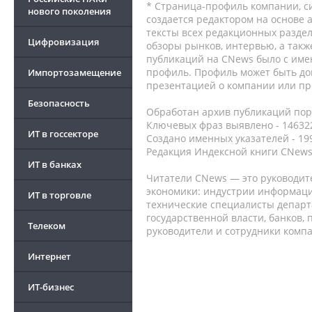
* Страница-профиль компании, сис
нового поколения
создается редактором на основе
тексты всех редакционных раздел
Цифровизация
обзоры рынков, интервью, а такж
публикаций на CNews было с име
профиль. Профиль может быть до
Импортозамещение
презентацией о компании или про
Безопасность
Обработан архив публикаций порт
Ключевых фраз выявлено - 146322
ИТ в госсекторе
Создано именных указателей - 19
Редакция Индексной книги CNews
ИТ в банках
Читатели CNews — это руководит
экономики: индустрии информаци
ИТ в торговле
технические специалисты депар
государственной власти, банков,
Телеком
руководители и сотрудники комп
Интернет
ИТ-бизнес