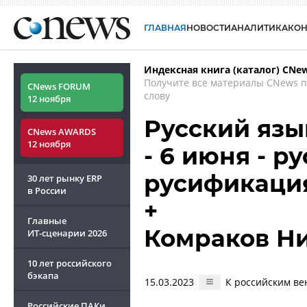
ГЛАВНАЯ
НОВОСТИ
АНАЛИТИКА
КО
Индексная книга (каталог) CNe
Получите все материалы CNews 
CNews FORUM
слову
12 ноября
Русский язы
CNews AWARDS
12 ноября
- 6 июня - 
русификаци
30 лет рынку ERP
в России
+
Главные
Комраков Н
ИТ-сценарии
2026
10 лет российского
бэкапа
15.03.2023
К российским ве
Российские ПАКи