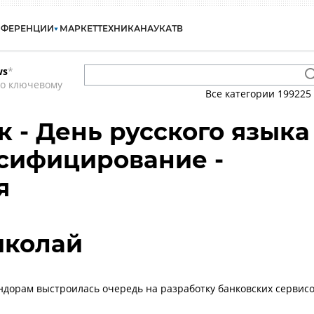
НФЕРЕНЦИИ
МАРКЕТ
ТЕХНИКА
НАУКА
ТВ
ws
*
по ключевому
Все категории
199225
к - День русского языка
русифицирование -
я
иколай
ндорам выстроилась очередь на разработку банковских сервис