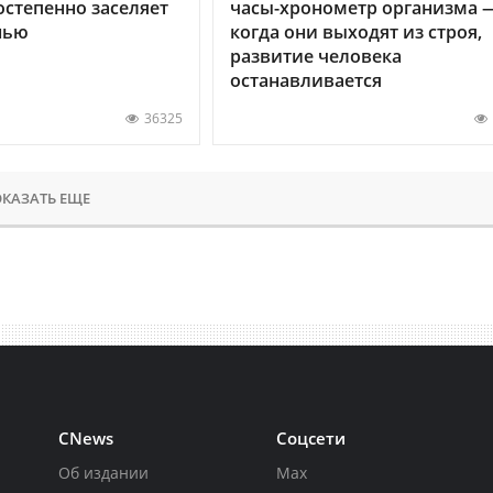
остепенно заселяет
часы-хронометр организма 
нью
когда они выходят из строя,
развитие человека
останавливается
36325
КАЗАТЬ ЕЩЕ
CNews
Соцсети
Об издании
Max