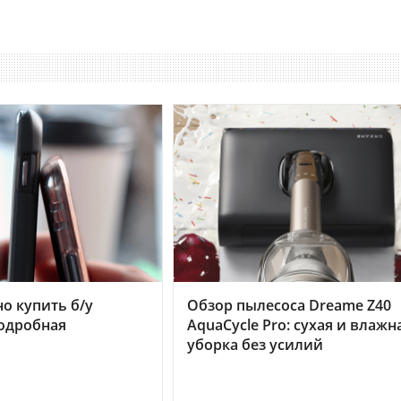
но купить б/у
Обзор пылесоса Dreame Z40
подробная
AquaCycle Pro: сухая и влажн
уборка без усилий