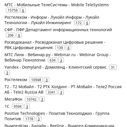
МТС - Мобильные ТелеСистемы - Mobile TeleSystems
15759
6
Ростелеком - Информ - Лукойл Информ - Лукойл
Технологии - Лукойл Инжиниринг
172
6
СФР - ПФР Департамент информационных технологий
206
6
Росводоканал - Росводоканал Цифровые решения -
РВК.Цифровые решения
139
4
МТС Линк - Вебинар.ру - Webinar.ru - Webinar Group -
Вебинар Технологии
634
3
Yandex - Domyland - Домиленд - Клиентский сервис
31
3
Ростелеком
10948
3
Т2 - Т2 Мобайл - Т2 РТК Холдинг - РТ-Мобайл - Теле2 Россия
АБ - Tele2 Russia AB
3341
3
МегаФон
10742
3
1С
9594
3
Positive Technologies - Позитив Текнолоджиз - Группа
Позитив
1778
3
ВымпелКом - Билайн - Beeline - Вымпел-Коммуникации