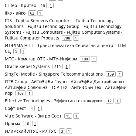
Criteo - Критео
16
1
iiko - айко
62
1
FTS - Fujitsu Siemens Computers - Fujitsu Technology
Solutions - Fujitsu Technology Group - Fujitsu Technology
Systems - Fujitsu Computers - Fujitsu Computer Systems -
Fujitsu Computer Products
788
1
ИТЭЛМА НПП - Транстелематика Сервисный центр - ТТМ
СЦ
5
1
МТС - Комстар ОТС - МТУ-Информ
189
1
Oracle Siebel Systems
519
1
SingTel Mobile - Singapore Telecommunications
159
1
ITFB Group - АйТиЭфБи Групп - АйтиЭфБи Дистрибьюшн -
АйтиЭфБи Солюшнз - ТСР ТЕХ - АйтиЭфБи Тех - АйтиЭфБи
Кор
108
1
Effective Technologies - Эффектив технолоджис
12
1
Софт-Вест
4
1
Vitro Software - Витро Софт
15
1
Прагма
10
1
Илимский ЛТУС - ИЛТУС
3
1