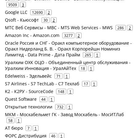
9509
3
Google LLC
12690
2
Qsoft - Кьюсофт
30
2
МТС Веб Сервисы - МВС - MTS Web Services - MWS
286
2
Amazon Inc - Amazon.com
3277
2
Oracle Россия и СНГ - Оракл компьютерное оборудование -
Оракл Нидерланд Б. В. - Оракл Корпорейшн Номиниз
Лимитед - Data Prime - Дата Прайм
265
1
Уралхим ОХК ОЦО - Объединенный центр обслуживания -
Уралхим Инновация - УралАйТех
18
1
Edelweiss - Эдельвейс
71
1
S7 Airlines - S7 TechLab - С7 Техлаб
17
1
K2 - К2РУ - SourceCode
148
1
Quest Software
44
1
Открытые технологии
732
1
МКМ - Москабельмет ГК - Завод Москабель - МосИТЛаб
58
1
АТ бюро
7
1
ФОРС Дистрибуция
46
1