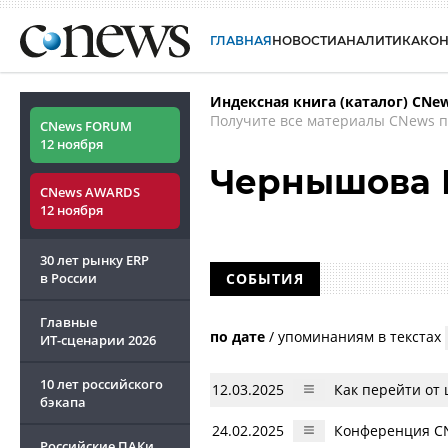
ГЛАВНАЯ
НОВОСТИ
АНАЛИТИКА
КО
Индексная книга (каталог) CNe
Получите все материалы CNews п
CNews FORUM
12 ноября
Чернышова 
CNews AWARDS
12 ноября
30 лет рынку ERP
в России
СОБЫТИЯ
Главные
по дате
/
упоминаниям в текстах
ИТ-сценарии
2026
10 лет российского
12.03.2025
Как перейти от
бэкапа
24.02.2025
Конференция CN
Российские ПАКи