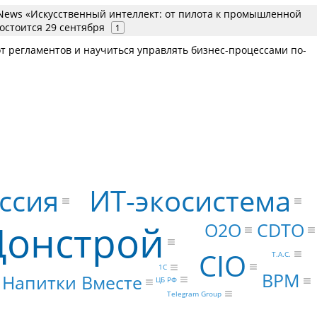
ews «Искусственный интеллект: от пилота к промышленной
остоится 29 сентября
1
от регламентов и научиться управлять бизнес-процессами по-
ИТ-экосистема
ссия
Донстрой
О2О
CDTO
CIO
Т.А.С.
1С
BPM
Напитки Вместе
ЦБ РФ
Telegram Group