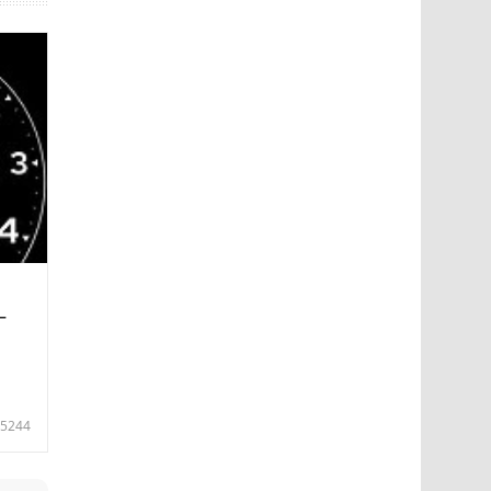
—
5244