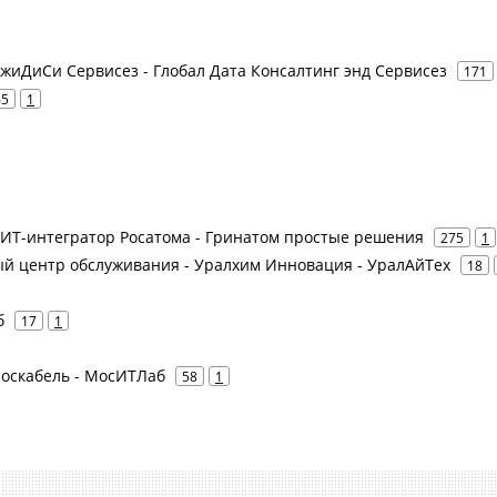
 ДжиДиСи Сервисез - Глобал Дата Консалтинг энд Сервисез
171
65
1
- ИТ-интегратор Росатома - Гринатом простые решения
275
1
й центр обслуживания - Уралхим Инновация - УралАйТех
18
б
17
1
Москабель - МосИТЛаб
58
1