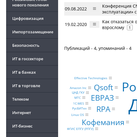
нового поколения
Конференция CN
09.08.2022
эксплуатации» с
Цифровизация
Как отказаться 
19.02.2020
взрослому
1
Импортозамещение
Безопасность
Публикаций - 4, упоминаний - 4
ИТ в госсекторе
ИТ в банках
Effective Technologies
Ро
Qsoft
ИТ в торговле
Amazon Inc
ЦНД ГКУ
ЕВРАЗ
МТС
Телеком
1С:MES
RPA
РусБИТех
Интернет
Linux OS
Кофемания
ИТ-бизнес
ФГИС ЕПГУ (РПГУ)