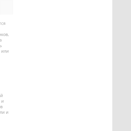
тся
ков,
а
ь
 или
ой
 и
ов
ли и