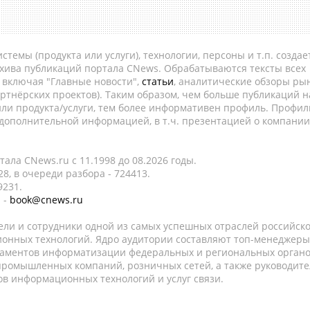
темы (продукта или услуги), технологии, персоны и т.п. создае
рхива публикаций портала CNews. Обрабатываются тексты всех
, включая "Главные новости",
статьи
, аналитические обзоры рын
ртнёрских проектов). Таким образом, чем больше публикаций н
ли продукта/услуги, тем более информативен профиль. Профил
 дополнительной информацией, в т.ч. презентацией о компании
ала CNews.ru c 11.1998 до 08.2026 годы.
8, в очереди разбора - 724413.
9231.
 -
book@cnews.ru
ели и сотрудники одной из самых успешных отраслей российск
онных технологий. Ядро аудитории составляют топ-менеджеры
таментов информатизации федеральных и региональных орган
 промышленных компаний, розничных сетей, а также руководите
в информационных технологий и услуг связи.