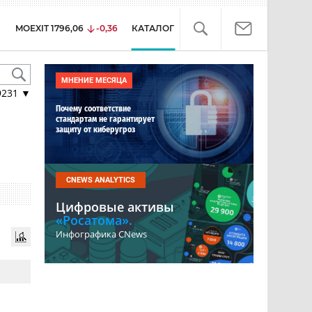
MOEXIT
1796,06
-0,36
КАТАЛОГ
МНЕНИЕ МЕСЯЦА
9231
▼
Почему соответствие
стандартам не гарантирует
защиту от киберугроз
CNEWS ANALYTICS
Цифровые активы
«Росатома».
Инфографика CNews