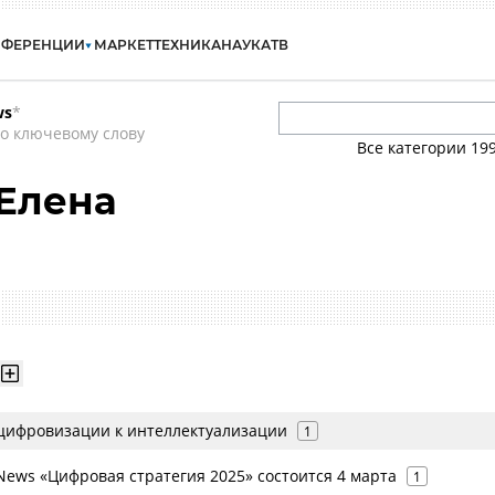
НФЕРЕНЦИИ
МАРКЕТ
ТЕХНИКА
НАУКА
ТВ
ws
*
о ключевому слову
Все категории
19
Елена
 цифровизации к интеллектуализации
1
ews «Цифровая стратегия 2025» состоится 4 марта
1