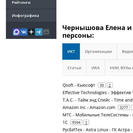
Рейтинги
Инфографика
Чернышова Елена и 
персоны:
ИКТ
Организации
Ведо
Статьи
ИАА
НИИ, ВУЗы 
Qsoft - Кьюсофт
30
2
Effective Technologies - Эффектив
Т.А.С. - Тайм энд Спейс - Time an
Amazon Inc - Amazon.com
3277
МТС - Мобильные ТелеСистемы - 
1С
9594
1
РусБИТех - Astra Linux - ГК Астра 