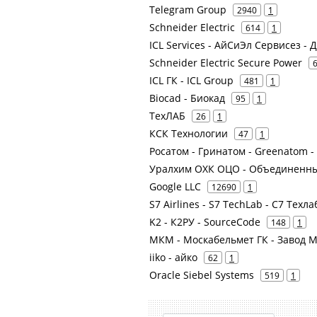
Telegram Group
2940
1
Schneider Electric
614
1
ICL Services - АйСиЭл Сервисез -
Schneider Electric Secure Power
ICL ГК - ICL Group
481
1
Biocad - Биокад
95
1
ТехЛАБ
26
1
КСК Технологии
47
1
Росатом - Гринатом - Greenatom 
Уралхим ОХК ОЦО - Объединенны
Google LLC
12690
1
S7 Airlines - S7 TechLab - С7 Техла
K2 - К2РУ - SourceCode
148
1
МКМ - Москабельмет ГК - Завод 
iiko - айко
62
1
Oracle Siebel Systems
519
1