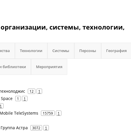
организации, системы, технологии,
мства
Технологии
Системы
Персоны
География
и библиотеки
Мероприятия
 технолоджис
12
1
d Space
1
1
1
Mobile TeleSystems
15759
1
- Группа Астра
3072
1