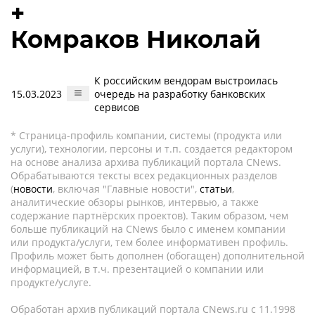
+
Комраков Николай
К российским вендорам выстроилась
15.03.2023
очередь на разработку банковских
сервисов
* Страница-профиль компании, системы (продукта или
услуги), технологии, персоны и т.п. создается редактором
на основе анализа архива публикаций портала CNews.
Обрабатываются тексты всех редакционных разделов
(
новости
, включая "Главные новости",
статьи
,
аналитические обзоры рынков, интервью, а также
содержание партнёрских проектов). Таким образом, чем
больше публикаций на CNews было с именем компании
или продукта/услуги, тем более информативен профиль.
Профиль может быть дополнен (обогащен) дополнительной
информацией, в т.ч. презентацией о компании или
продукте/услуге.
Обработан архив публикаций портала CNews.ru c 11.1998