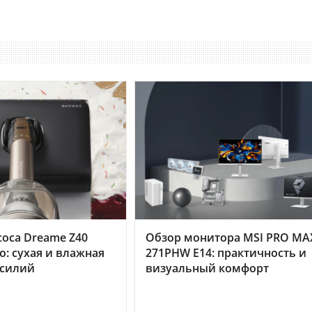
оса Dreame Z40
Обзор монитора MSI PRO MA
o: сухая и влажная
271PHW E14: практичность и
усилий
визуальный комфорт