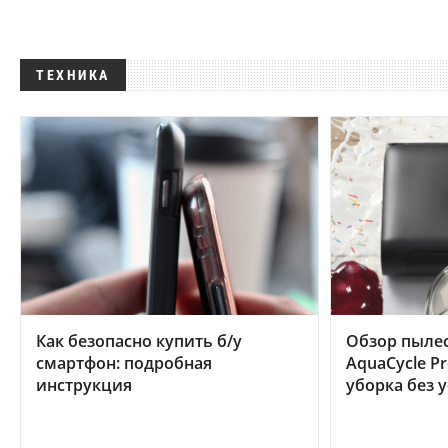
ТЕХНИКА
Как безопасно купить б/у
Обзор пылес
смартфон: подробная
AquaCycle Pr
инструкция
уборка без 