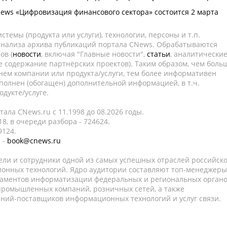
ws «Цифровизация финансового сектора» состоится 2 марта
темы (продукта или услуги), технологии, персоны и т.п.
 анализа архива публикаций портала CNews. Обрабатываются
ов (
новости
, включая "Главные новости",
статьи
, аналитически
е содержание партнёрских проектов). Таким образом, чем боль
нем компании или продукта/услуги, тем более информативен
полнен (обогащен) дополнительной информацией, в т.ч.
дукте/услуге.
ала CNews.ru c 11.1998 до 08.2026 годы.
8, в очереди разбора - 724624.
9124.
 -
book@cnews.ru
ели и сотрудники одной из самых успешных отраслей российск
онных технологий. Ядро аудитории составляют топ-менеджеры
таментов информатизации федеральных и региональных орган
 промышленных компаний, розничных сетей, а также
аний-поставщиков информационных технологий и услуг связи.