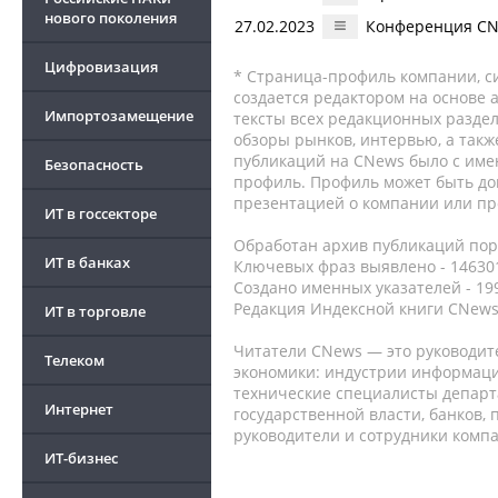
нового поколения
27.02.2023
Конференция CNe
Цифровизация
* Страница-профиль компании, сис
создается редактором на основе
Импортозамещение
тексты всех редакционных раздел
обзоры рынков, интервью, а такж
публикаций на CNews было с име
Безопасность
профиль. Профиль может быть до
презентацией о компании или про
ИТ в госсекторе
Обработан архив публикаций порт
ИТ в банках
Ключевых фраз выявлено - 146301
Создано именных указателей - 19
Редакция Индексной книги CNews
ИТ в торговле
Читатели CNews — это руководит
Телеком
экономики: индустрии информаци
технические специалисты депар
Интернет
государственной власти, банков,
руководители и сотрудники комп
ИТ-бизнес