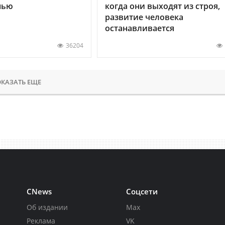
нью
когда они выходят из строя,
развитие человека
останавливается
36204
КАЗАТЬ ЕЩЕ
CNews
Соцсети
Об издании
Max
Реклама
VK