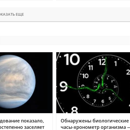
КАЗАТЬ ЕЩЕ
дование показало,
Обнаружены биологические
остепенно заселяет
часы-хронометр организма 