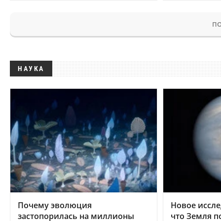
ПО
НАУКА
Почему эволюция
Новое иссле
застопорилась на миллионы
что Земля п