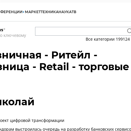
НФЕРЕНЦИИ
МАРКЕТ
ТЕХНИКА
НАУКА
ТВ
ws
*
по ключевому
Все категории
199124
ничная - Ритейл -
ница - Retail - торговые
иколай
роект цифровой трансформации
ндорам выстроилась очередь на разработку банковских сервис