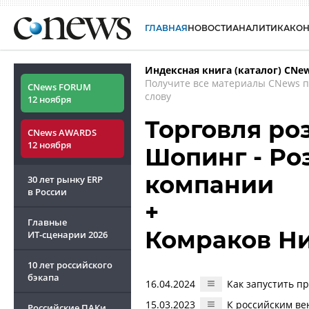
ГЛАВНАЯ
НОВОСТИ
АНАЛИТИКА
КО
Индексная книга (каталог) CNe
Получите все материалы CNews 
CNews FORUM
слову
12 ноября
Торговля роз
CNews AWARDS
12 ноября
Шопинг - Роз
компании
30 лет рынку ERP
в России
+
Главные
Комраков Н
ИТ-сценарии
2026
10 лет российского
бэкапа
16.04.2024
Как запустить п
15.03.2023
К российским ве
Российские ПАКи