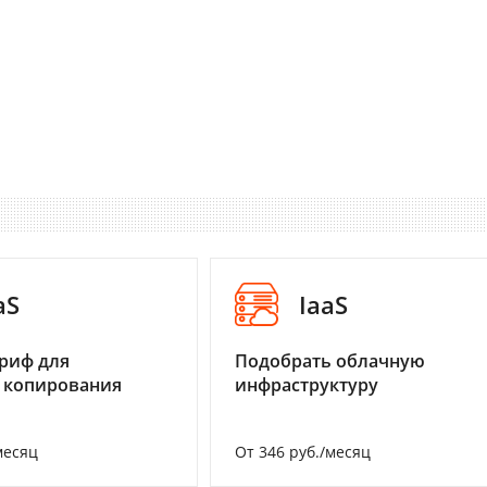
aS
IaaS
риф для
Подобрать облачную
 копирования
инфраструктуру
месяц
От 346 руб./месяц