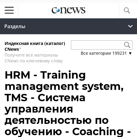
Разделы
Индексная книга (каталог)
CNews
*
Все категории
199231
▼
Получите все материалы
CNews по ключевому слову
HRM - Training
management system,
TMS - Система
управления
деятельностью по
обучению - Coaching -