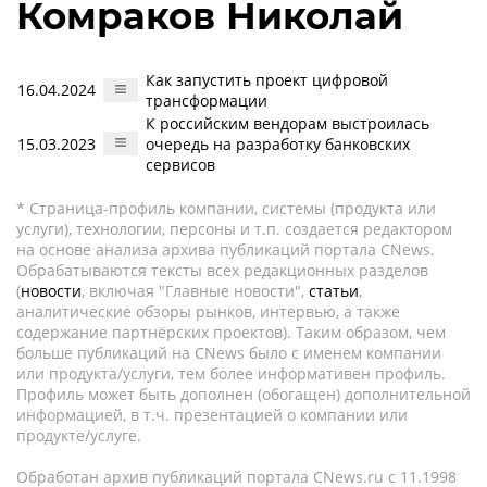
Комраков Николай
Как запустить проект цифровой
16.04.2024
трансформации
К российским вендорам выстроилась
15.03.2023
очередь на разработку банковских
сервисов
* Страница-профиль компании, системы (продукта или
услуги), технологии, персоны и т.п. создается редактором
на основе анализа архива публикаций портала CNews.
Обрабатываются тексты всех редакционных разделов
(
новости
, включая "Главные новости",
статьи
,
аналитические обзоры рынков, интервью, а также
содержание партнёрских проектов). Таким образом, чем
больше публикаций на CNews было с именем компании
или продукта/услуги, тем более информативен профиль.
Профиль может быть дополнен (обогащен) дополнительной
информацией, в т.ч. презентацией о компании или
продукте/услуге.
Обработан архив публикаций портала CNews.ru c 11.1998