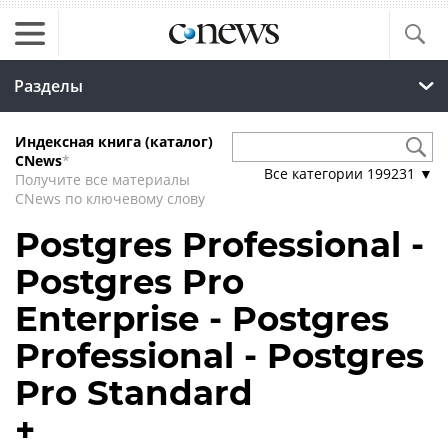
Разделы
Индексная книга (каталог)
CNews
*
Все категории
199231
▼
Получите все материалы
CNews по ключевому слову
Postgres Professional -
Postgres Pro
Enterprise - Postgres
Professional - Postgres
Pro Standard
+