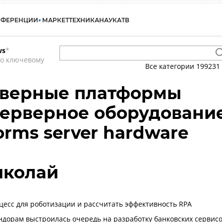
НФЕРЕНЦИИ
МАРКЕТ
ТЕХНИКА
НАУКА
ТВ
ws
*
по ключевому
Все категории
199231
рверные платформы
 серверное оборудовани
forms server hardware
иколай
цесс для роботизации и рассчитать эффективность RPA
ндорам выстроилась очередь на разработку банковских сервис