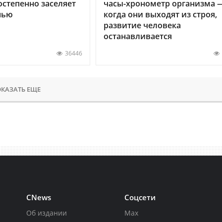
остепенно заселяет
часы-хронометр организма 
нью
когда они выходят из строя,
развитие человека
останавливается
36446
КАЗАТЬ ЕЩЕ
CNews
Соцсети
Об издании
Max