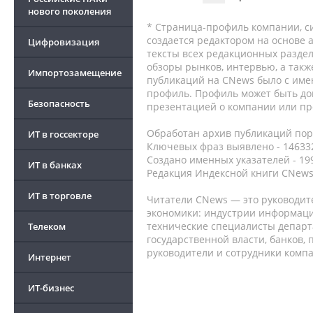
нового поколения
* Страница-профиль компании, сис
создается редактором на основе
Цифровизация
тексты всех редакционных раздел
обзоры рынков, интервью, а такж
Импортозамещение
публикаций на CNews было с име
профиль. Профиль может быть до
Безопасность
презентацией о компании или про
Обработан архив публикаций порт
ИТ в госсекторе
Ключевых фраз выявлено - 146332
Создано именных указателей - 19
ИТ в банках
Редакция Индексной книги CNews
ИТ в торговле
Читатели CNews — это руководит
экономики: индустрии информаци
технические специалисты депар
Телеком
государственной власти, банков,
руководители и сотрудники комп
Интернет
ИТ-бизнес