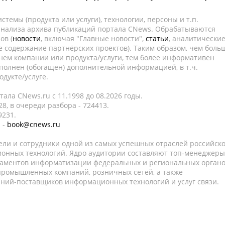
темы (продукта или услуги), технологии, персоны и т.п.
 анализа архива публикаций портала CNews. Обрабатываются
ов (
новости
, включая "Главные новости",
статьи
, аналитически
е содержание партнёрских проектов). Таким образом, чем боль
нем компании или продукта/услуги, тем более информативен
полнен (обогащен) дополнительной информацией, в т.ч.
дукте/услуге.
ала CNews.ru c 11.1998 до 08.2026 годы.
8, в очереди разбора - 724413.
9231.
 -
book@cnews.ru
ели и сотрудники одной из самых успешных отраслей российск
онных технологий. Ядро аудитории составляют топ-менеджеры
таментов информатизации федеральных и региональных орган
 промышленных компаний, розничных сетей, а также
аний-поставщиков информационных технологий и услуг связи.