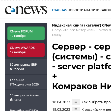
ГЛАВНАЯ
НОВОСТИ
АНАЛИТИКА
КО
Индексная книга (каталог) CNe
Получите все материалы CNews 
CNews FORUM
слову
12 ноября
Сервер - се
CNews AWARDS
12 ноября
(системы) -
- server plat
30 лет рынку ERP
в России
+
Главные
Комраков Н
ИТ-сценарии
2026
10 лет российского
бэкапа
18.04.2023
Как выбрать про
15.03.2023
К российским ве
Российские ПАКи