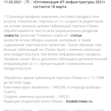
11.03.2021
«Оптимизация ИТ-инфраструктуры 2021»
состоится 18 марта
* Страница-профиль компании, системы (продукта или
услуги), технологии, персоны и т.п. создается редактором
на основе анализа архива публикаций портала CNews.
Обрабатываются тексты всех редакционных разделов
(
новости
, включая "Главные новости",
статьи
,
аналитические обзоры рынков, интервью, а также
содержание партнёрских проектов). Таким образом, чем
больше публикаций на CNews было с именем компании
или продукта/услуги, тем более информативен профиль.
Профиль может быть дополнен (обогащен) дополнительной
информацией, в т.ч. презентацией о компании или
продукте/услуге.
Обработан архив публикаций портала CNews.ru c 11.1998
до 08.2026 годы.
Ключевых фраз выявлено - 1463330, в очереди разбора -
724415.
Создано именных указателей - 199231.
Редакция Индексной книги CNews -
book@cnews.ru
Читатели CNews — это руководители и сотрудники одной