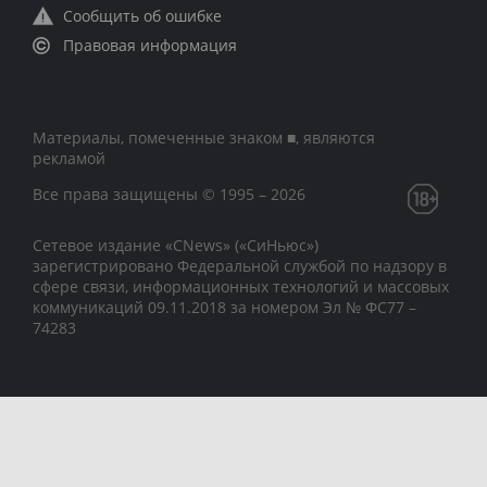
Сообщить об ошибке
Правовая информация
Материалы, помеченные знаком ■, являются
рекламой
Все права защищены © 1995 – 2026
Сетевое издание «CNews» («СиНьюс»)
зарегистрировано Федеральной службой по надзору в
сфере связи, информационных технологий и массовых
коммуникаций 09.11.2018 за номером Эл № ФС77 –
74283