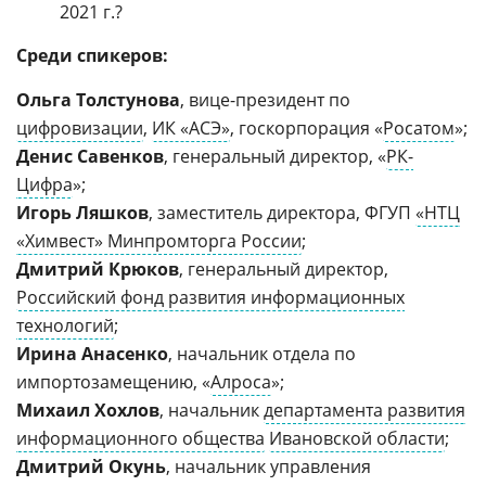
2021 г.?
Среди спикеров:
Ольга Толстунова
, вице-президент по
цифровизации
,
ИК «АСЭ»
, госкорпорация «
Росатом
»;
Денис Савенков
, генеральный директор, «
РК-
Цифра
»;
Игорь Ляшков
, заместитель директора, ФГУП
«НТЦ
«Химвест» Минпромторга России
;
Дмитрий Крюков
, генеральный директор,
Российский фонд развития информационных
технологий
;
Ирина Анасенко
, начальник отдела по
импортозамещению, «
Алроса
»;
Михаил Хохлов
, начальник
департамента развития
информационного общества
Ивановской области
;
Дмитрий Окунь
, начальник управления