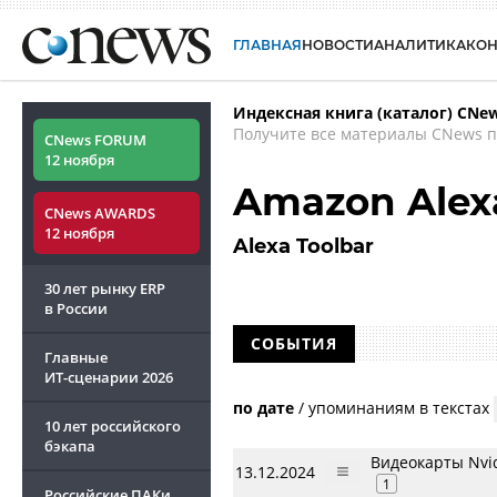
ГЛАВНАЯ
НОВОСТИ
АНАЛИТИКА
КО
Индексная книга (каталог) CNe
Получите все материалы CNews п
CNews FORUM
12 ноября
Amazon Alexa
CNews AWARDS
12 ноября
Alexa Toolbar
30 лет рынку ERP
в России
СОБЫТИЯ
Главные
ИТ-сценарии
2026
по дате
/
упоминаниям в текстах
10 лет российского
бэкапа
Видеокарты Nvi
13.12.2024
1
Российские ПАКи