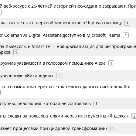
 веб-ресурс с 26-летней историей неожиданно закрывают. П
ала, как не стать жертвой мошенников в Черную пятницу
1
 Coleman AI Digital Assistant доступно в Microsoft Teams
1
ты-пылесосы и Smart TV — ноябрьская акция для беспроигрыш
арков
1
аружила уязвимости в голосовом помощнике Alexa
1
 суверенную «Википедию»
1
ила о возможном перехвате платежных данных тысяч онлайн-
тфоны: революция, которая не состоялась
1
ты следят за пользователями через инструменты «Яндекса»
2
бизнес-процессами при цифровой трансформации?
1