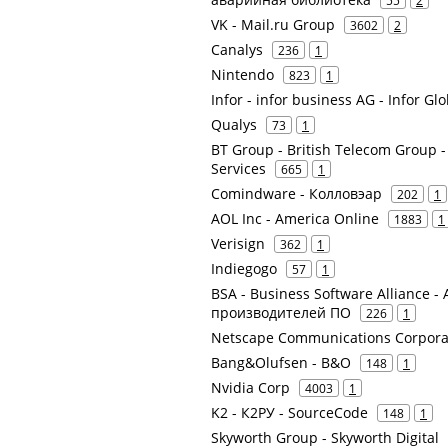
55
2
VK - Mail.ru Group
3602
2
Canalys
236
1
Nintendo
823
1
Infor - infor business AG - Infor Gl
Qualys
73
1
BT Group - British Telecom Group -
Services
665
1
Comindware - Колловэар
202
1
AOL Inc - America Online
1883
1
Verisign
362
1
Indiegogo
57
1
BSA - Business Software Alliance
производителей ПО
226
1
Netscape Communications Corpora
Bang&Olufsen - B&O
148
1
Nvidia Corp
4003
1
K2 - К2РУ - SourceCode
148
1
Skyworth Group - Skyworth Digital