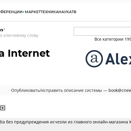
НФЕРЕНЦИИ
МАРКЕТ
ТЕХНИКА
НАУКА
ТВ
ws
*
о ключевому слову
Все категории
19
 Internet
Опубликовать/исправить описание системы —
book@cnew
dia без предупреждения исчезли из главного онлайн-магазина 