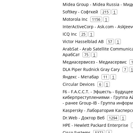
Midea Group - Midea Russia - Ми
Softkey - Софткей
215
1
Motorola Inc
1156
1
InterActiveCorp - Ask.com - AskJee
ICQ Inc
25
1
Victor Hasselblad AB
57
1
ArabSat - Arab Satellite Communic
АрабСат
75
1
Медиасервисез - Медиасервис
DLA Piper Rudnick Gray Cary
7
1
Яндекс - Метабар
11
1
Circular Devices
6
1
F6 - F.A.С.С.T. - Эфшесть - Будуще
киберпреступлениями - Группа А
- ранее Group-IB - Группа инфор
Kaspersky - Лаборатория Касперс
Dr.Web - Доктор Веб
1294
1
HPE - Hewlett Packard Enterprise
Cisco Systems
5372
1