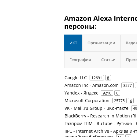
Amazon Alexa Intern
персоны:
ИКТ
Организации
Ведо
География
Статьи
Прес
Google LLC
12691
8
Amazon Inc - Amazon.com
3277
Yandex - Яндекс
9216
6
Microsoft Corporation
25775
4
VK - Mail.ru Group - ВКонтакте
4
BlackBerry - Research In Motion (R
Газпром ГПМ - RuTube - Рутьюб - 
IIPC - Internet Archive - Архива и
аварийная библиотека