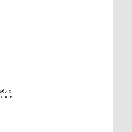
рьбы с
сности