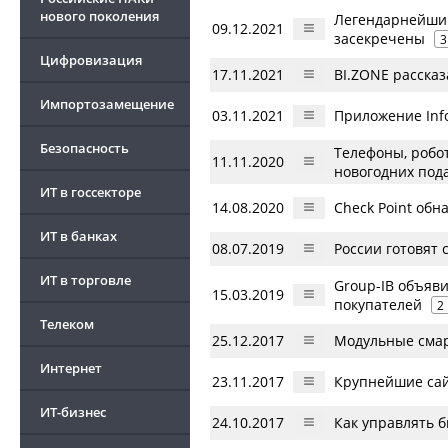
нового поколения
Легендарнейший
09.12.2021
засекречены
3
Цифровизация
17.11.2021
BI.ZONE рассказ
Импортозамещение
03.11.2021
Приложение Infor
Безопасность
Телефоны, робо
11.11.2020
новогодних под
ИТ в госсекторе
14.08.2020
Check Point обн
ИТ в банках
08.07.2019
России готовят
ИТ в торговле
Group-IB объяв
15.03.2019
покупателей
2
Телеком
25.12.2017
Модульные смар
Интернет
23.11.2017
Крупнейшие сай
ИТ-бизнес
24.10.2017
Как управлять 