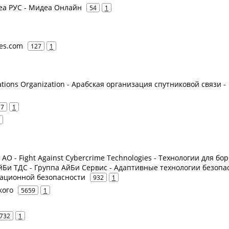
деа РУС - Мидеа Онлайн
54
1
ves.com
127
1
ations Organization - Арабская организация спутниковой связи -
17
1
е АО - Fight Against Cybercrime Technologies - Технологии для бо
йБи ТДС - Группа АйБи Сервис - Адаптивные технологии безопа
мационной безопасности
932
1
кого
5659
1
732
1