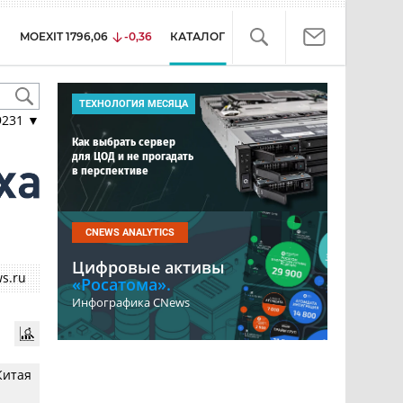
MOEXIT
1796,06
-0,36
КАТАЛОГ
ТЕХНОЛОГИЯ МЕСЯЦА
9231
▼
Как выбрать сервер
для ЦОД и не прогадать
в перспективе
CNEWS ANALYTICS
Цифровые активы
s.ru
«Росатома».
Инфографика CNews
Китая