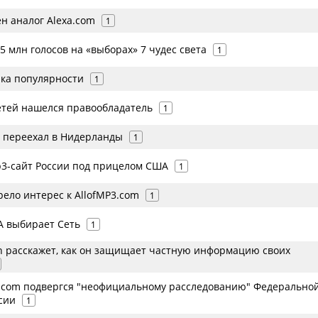
н аналог Alexa.com
1
 млн голосов на «выборах» 7 чудес света
1
ика популярности
1
етей нашелся правообладатель
1
g переехал в Нидерланды
1
3-сайт России под прицелом США
1
ело интерес к AllofMP3.com
1
А выбирает Сеть
1
 расскажет, как он защищает частную информацию своих
com подвергся "неофициальному расследованию" Федерально
сии
1