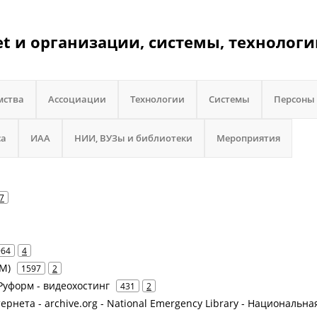
et и организации, системы, технологи
мства
Ассоциации
Технологии
Системы
Персоны
са
ИАА
НИИ, ВУЗы и библиотеки
Мероприятия
7
964
4
IM)
1597
2
Руформ - видеохостинг
431
2
нтернета - archive.org - National Emergency Library - Национальна