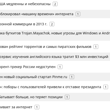
США медленны и небезопасны
2
аблокировал «машину времени» интернета
1
ронной коммерции в 2013 г.
2
ака буткитов Trojan.Mayachok, новые угрозы для Windows и Andr
кован рейтинг торрентов и самых пиратских фильмов
1
 сервис изучения английского языка тратит $3 млн инвестиций
рент-трекер России недоступен
1
ен новый социальный стартап Pinme.ru
1
»: поборы с пользователей привели к отставке президента
1
батывает больше, но теряет позиции
1
чивает за интернет
1