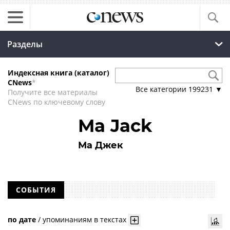
Разделы
Индексная книга (каталог)
CNews
*
Все категории
199231
▼
Получите все материалы
CNews по ключевому слову
Ma Jack
Ма Джек
СОБЫТИЯ
по дате
/
упоминаниям в текстах