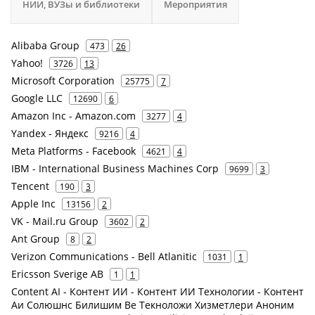
НИИ, ВУЗы и библиотеки
Мероприятия
Alibaba Group
473
26
Yahoo!
3726
13
Microsoft Corporation
25775
7
Google LLC
12690
6
Amazon Inc - Amazon.com
3277
4
Yandex - Яндекс
9216
4
Meta Platforms - Facebook
4621
4
IBM - International Business Machines Corp
9699
3
Tencent
190
3
Apple Inc
13156
2
VK - Mail.ru Group
3602
2
Ant Group
8
2
Verizon Communications - Bell Atlanitic
1031
1
Ericsson Sverige AB
1
1
Content AI - Контент ИИ - Контент ИИ Технологии - Контент
Аи Солюшнс Билишим Ве Текноложи Хизметлери Аноним