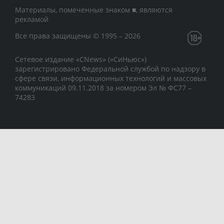
Материалы, помеченные знаком ■, являются
рекламой
Все права защищены © 1995 – 2026
Сетевое издание «CNews» («СиНьюс»)
зарегистрировано Федеральной службой по надзору в
сфере связи, информационных технологий и массовых
коммуникаций 09.11.2018 за номером Эл № ФС77 –
74283