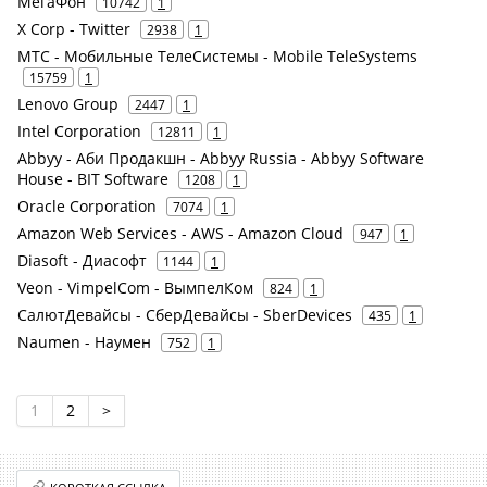
МегаФон
10742
1
X Corp - Twitter
2938
1
МТС - Мобильные ТелеСистемы - Mobile TeleSystems
15759
1
Lenovo Group
2447
1
Intel Corporation
12811
1
Abbyy - Аби Продакшн - Abbyy Russia - Abbyy Software
House - BIT Software
1208
1
Oracle Corporation
7074
1
Amazon Web Services - AWS - Amazon Cloud
947
1
Diasoft - Диасофт
1144
1
Veon - VimpelCom - ВымпелКом
824
1
СалютДевайсы - СберДевайсы - SberDevices
435
1
Naumen - Наумен
752
1
1
2
>