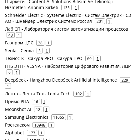
Ширкети - Content AI Solutions Bilisim Ve Teknoloji
Hizmetleri Anonim Sirketi
135
1
Schneider Electric - Systeme Electric - Систэм Электрик - СЭ
АО - Шнейдер Электрик Системс Россия
201
1
Лаб СП - Лаборатория систем автоматизации процессов
48
1
Газпром ЦПС
38
1
Senla - Сенла
3
1
Технос-К - Сакура PRO - Сакура ПРО
60
1
ГПБ ЭТП - VESNA - Лаборатория Цифрового Развития, ЛЦР
6
1
DeepSeek - Hangzhou DeepSeek Artificial Intelligence
229
1
Лента - Лента Тех - Lenta Tech
102
1
Примо РПА
16
1
Moonshot AI
12
1
Samsung Electronics
11065
1
Ростелеком
10948
1
Alphabet
177
1