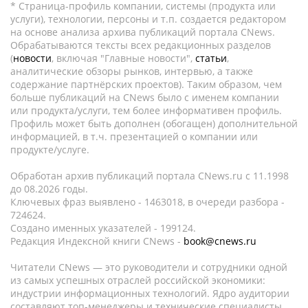
* Страница-профиль компании, системы (продукта или
услуги), технологии, персоны и т.п. создается редактором
на основе анализа архива публикаций портала CNews.
Обрабатываются тексты всех редакционных разделов
(
новости
, включая "Главные новости",
статьи
,
аналитические обзоры рынков, интервью, а также
содержание партнёрских проектов). Таким образом, чем
больше публикаций на CNews было с именем компании
или продукта/услуги, тем более информативен профиль.
Профиль может быть дополнен (обогащен) дополнительной
информацией, в т.ч. презентацией о компании или
продукте/услуге.
Обработан архив публикаций портала CNews.ru c 11.1998
до 08.2026 годы.
Ключевых фраз выявлено - 1463018, в очереди разбора -
724624.
Создано именных указателей - 199124.
Редакция Индексной книги CNews -
book@cnews.ru
Читатели CNews — это руководители и сотрудники одной
из самых успешных отраслей российской экономики:
индустрии информационных технологий. Ядро аудитории
составляют топ-менеджеры и технические специалисты