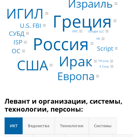
Израиль
ИГИЛ
Греция
U.S. FBI
IIPC
Google LLC
СУБД
Россия
VK
ISP
Script
ОС
Ирак
США
TP-Link
X Corp
Европа
Левант и организации, системы,
технологии, персоны:
ИКТ
Ведомства
Технологии
Системы