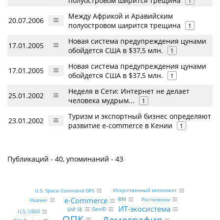
полуостровом ширится трещина
1
Между Африкой и Аравийским
20.07.2006
полуостровом ширится трещина
1
Новая система предупреждения цунами
17.01.2005
обойдется США в $37,5 млн.
1
Новая система предупреждения цунами
17.01.2005
обойдется США в $37,5 млн.
1
Неделя в Сети: Интернет не делает
25.01.2002
человека мудрым...
1
Туризм и экспортный бизнес определяют
23.01.2002
развитие e-commerce в Кении
1
Публикаций - 40, упоминаний - 43
Искусственный интеллект
U.S. Space Command GPS
e-Commerce
IBM
Ростелеком
Huawei
ИТ-экосистема
GeoID
SAP SE
U.S. USGS
ОПК