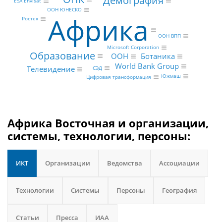
Демография
ESA Envisat
ООН ЮНЕСКО
Африка
Ростех
ООН ВПП
Microsoft Corporation
Образование
ООН
Ботаника
World Bank Group
Телевидение
СЭД
Южмаш
Цифровая трансформация
Африка Восточная и организации,
системы, технологии, персоны:
ИКТ
Организации
Ведомства
Ассоциации
Технологии
Системы
Персоны
География
Статьи
Пресса
ИАА