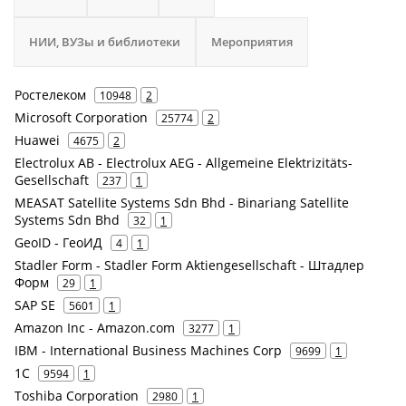
НИИ, ВУЗы и библиотеки
Мероприятия
Ростелеком
10948
2
Microsoft Corporation
25774
2
Huawei
4675
2
Electrolux AB - Electrolux AEG - Allgemeine Elektrizitäts-
Gesellschaft
237
1
MEASAT Satellite Systems Sdn Bhd - Binariang Satellite
Systems Sdn Bhd
32
1
GeoID - ГеоИД
4
1
Stadler Form - Stadler Form Aktiengesellschaft - Штадлер
Форм
29
1
SAP SE
5601
1
Amazon Inc - Amazon.com
3277
1
IBM - International Business Machines Corp
9699
1
1С
9594
1
Toshiba Corporation
2980
1