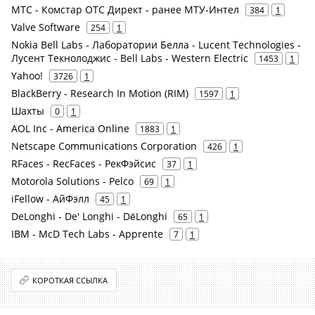
МТС - Комстар ОТС Директ - ранее МТУ-Интел
384
1
Valve Software
254
1
Nokia Bell Labs - Лаборатории Белла - Lucent Technologies -
Лусент Текнолоджис - Bell Labs - Western Electric
1453
1
Yahoo!
3726
1
BlackBerry - Research In Motion (RIM)
1597
1
Шахты
0
1
AOL Inc - America Online
1883
1
Netscape Communications Corporation
426
1
RFaces - RecFaces - РекФэйсис
37
1
Motorola Solutions - Pelco
69
1
iFellow - АйФэлл
45
1
DeLonghi - De' Longhi - DēLonghi
65
1
IBM - McD Tech Labs - Apprente
7
1
КОРОТКАЯ ССЫЛКА