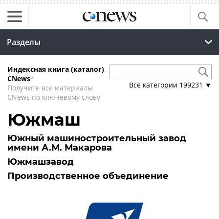
Разделы
Индексная книга (каталог)
CNews
*
Все категории
199231
▼
Получите все материалы
CNews по ключевому слову
Южмаш
Южный машиностроительный завод
имени А.М. Макарова
Южмашзавод
Производственное объединение