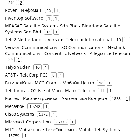
261
2
Rover - Инфомаш
15
1
Inventop Software
4
1
MEASAT Satellite Systems Sdn Bhd - Binariang Satellite
Systems Sdn Bhd
32
1
Tele2 Netherlands - Versatel Telecom International
19
1
Verizon Communications - XO Communications - Nextlink
Communications - Concentric Network - Allegiance Telecom
29
1
Taiyo Yuden
10
1
AT&T - TeleCorp PCS
8
1
ВымпелКом - МСС-Старт - Мобайл-Центр
18
1
Telefonica - O2 Isle of Man - Manx Telecom
11
1
Ростех - Росэлектроника - Автоматика Концерн
1828
1
МегаФон
10742
1
Cisco Systems
5372
1
Microsoft Corporation
25775
1
МТС - Мобильные ТелеСистемы - Mobile TeleSystems
15759
1