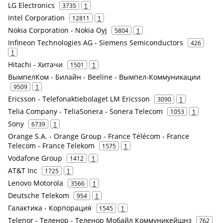
LG Electronics
3735
1
Intel Corporation
12811
1
Nokia Corporation - Nokia Oyj
5804
1
Infineon Technologies AG - Siemens Semiconductors
426
1
Hitachi - Хитачи
1501
1
ВымпелКом - Билайн - Beeline - Вымпел-Коммуникации
9509
1
Ericsson - Telefonaktiebolaget LM Ericsson
3090
1
Telia Company - TeliaSonera - Sonera Telecom
1053
1
Sony
6739
1
Orange S.A. - Orange Group - France Télécom - France
Telecom - France Telekom
1575
1
Vodafone Group
1412
1
AT&T Inc
1725
1
Lenovo Motorola
3566
1
Deutsche Telekom
954
1
Галактика - Корпорация
1545
1
Telenor - Теленор - Теленор Мобайл Коммуникейшнз
762