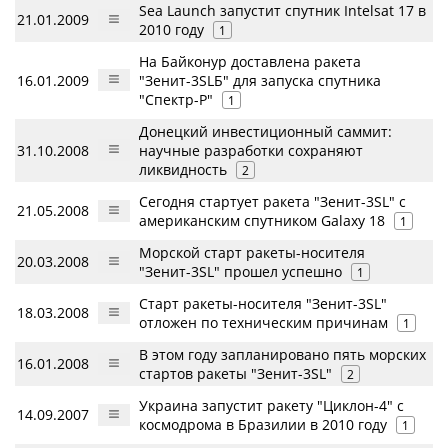
Sea Launch запустит спутник Intelsat 17 в
21.01.2009
2010 году
1
На Байконур доставлена ракета
16.01.2009
"Зенит-3SLБ" для запуска спутника
"Спектр-Р"
1
Донецкий инвестиционный саммит:
31.10.2008
научные разработки сохраняют
ликвидность
2
Сегодня стартует ракета "Зенит-3SL" с
21.05.2008
американским спутником Galaxy 18
1
Морской старт ракеты-носителя
20.03.2008
"Зенит-3SL" прошел успешно
1
Старт ракеты-носителя "Зенит-3SL"
18.03.2008
отложен по техническим причинам
1
В этом году запланировано пять морских
16.01.2008
стартов ракеты "Зенит-3SL"
2
Украина запустит ракету "Циклон-4" с
14.09.2007
космодрома в Бразилии в 2010 году
1