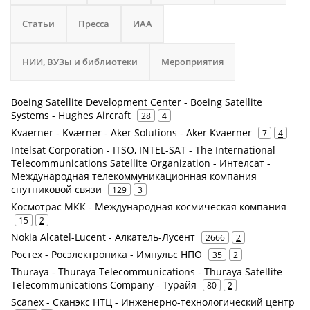
Статьи
Пресса
ИАА
НИИ, ВУЗы и библиотеки
Мероприятия
Boeing Satellite Development Center - Boeing Satellite
Systems - Hughes Aircraft
28
4
Kvaerner - Kværner - Aker Solutions - Aker Kvaerner
7
4
Intelsat Corporation - ITSO, INTEL-SAT - The International
Telecommunications Satellite Organization - Интелсат -
Международная телекоммуникационная компания
спутниковой связи
129
3
Космотрас МКК - Международная космическая компания
15
2
Nokia Alcatel-Lucent - Алкатель-Лусент
2666
2
Ростех - Росэлектроника - Импульс НПО
35
2
Thuraya - Thuraya Telecommunications - Thuraya Satellite
Telecommunications Company - Турайя
80
2
Scanex - Сканэкс НТЦ - Инженерно-технологический центр