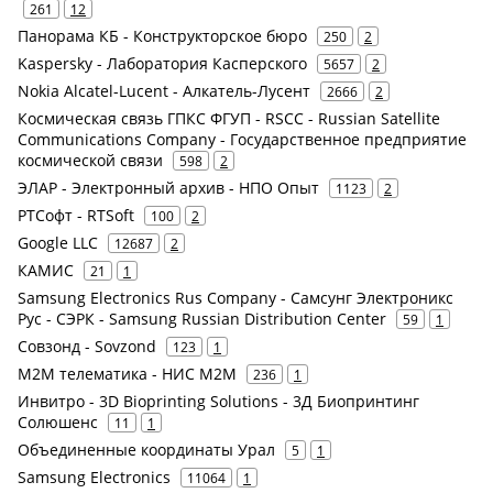
261
12
Панорама КБ - Конструкторское бюро
250
2
Kaspersky - Лаборатория Касперского
5657
2
Nokia Alcatel-Lucent - Алкатель-Лусент
2666
2
Космическая связь ГПКС ФГУП - RSCC - Russian Satellite
Communications Company - Государственное предприятие
космической связи
598
2
ЭЛАР - Электронный архив - НПО Опыт
1123
2
РТСофт - RTSoft
100
2
Google LLC
12687
2
КАМИС
21
1
Samsung Electronics Rus Company - Самсунг Электроникс
Рус - СЭРК - Samsung Russian Distribution Center
59
1
Совзонд - Sovzond
123
1
М2М телематика - НИС М2М
236
1
Инвитро - 3D Bioprinting Solutions - 3Д Биопринтинг
Солюшенс
11
1
Объединенные координаты Урал
5
1
Samsung Electronics
11064
1