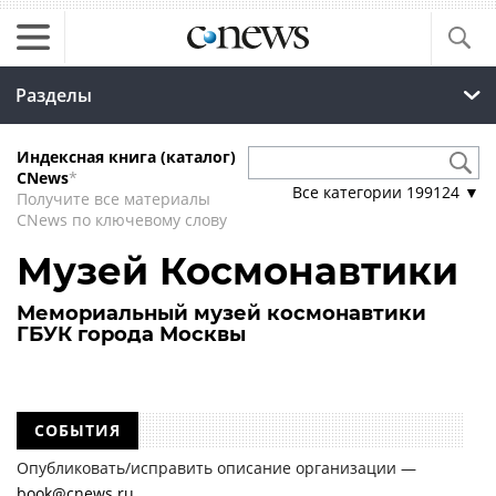
Разделы
Индексная книга (каталог)
CNews
*
Все категории
199124
▼
Получите все материалы
CNews по ключевому слову
Музей Космонавтики
Мемориальный музей космонавтики
ГБУК города Москвы
СОБЫТИЯ
Опубликовать/исправить описание организации —
book@cnews.ru