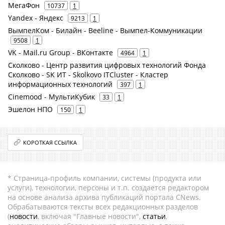
МегаФон
10737
1
Yandex - Яндекс
9213
1
ВымпелКом - Билайн - Beeline - Вымпел-Коммуникации
9508
1
VK - Mail.ru Group - ВКонтакте
4964
1
Сколково - Центр развития цифровых технологий Фонда
Сколково - SK ИТ - Skolkovo ITCluster - Кластер
информационных технологий
397
1
Cinemood - МультиКубик
33
1
Эшелон НПО
150
1
КОРОТКАЯ ССЫЛКА
* Страница-профиль компании, системы (продукта или
услуги), технологии, персоны и т.п. создается редактором
на основе анализа архива публикаций портала CNews.
Обрабатываются тексты всех редакционных разделов
(
новости
, включая "Главные новости",
статьи
,