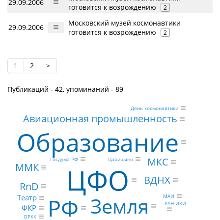
29.09.2006
готовится к возрождению
2
Московский музей космонавтики
29.09.2006
готовится к возрождению
2
1
2
>
Публикаций - 42, упоминаний - 89
День космонавтики
Авиационная промышленность
Образование
МКС
Царицыно
Госдума РФ
ММК
ЦФО
ВДНХ
RnD
МАИ
Театр
Земля
РФ
РАН ИКИ
ФКР
ОРКК