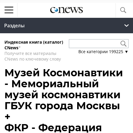
Разделы
Индексная книга (каталог)
CNews
*
Все категории
199225
▼
Получите все материалы
CNews по ключевому слову
Музей Космонавтики
- Мемориальный
музей космонавтики
ГБУК города Москвы
+
ФКР - Федерация