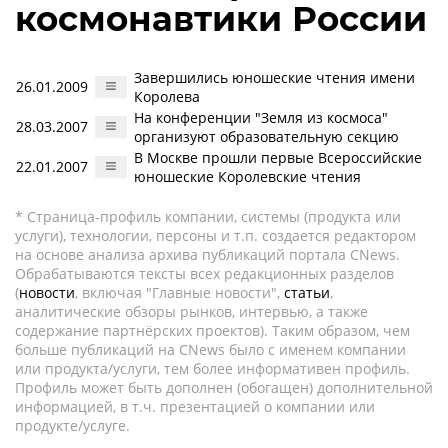
космонавтики России
Завершились юношеские чтения имени
26.01.2009
Королева
На конференции "Земля из космоса"
28.03.2007
организуют образовательную секцию
В Москве прошли первые Всероссийские
22.01.2007
юношеские Королевские чтения
* Страница-профиль компании, системы (продукта или
услуги), технологии, персоны и т.п. создается редактором
на основе анализа архива публикаций портала CNews.
Обрабатываются тексты всех редакционных разделов
(
новости
, включая "Главные новости",
статьи
,
аналитические обзоры рынков, интервью, а также
содержание партнёрских проектов). Таким образом, чем
больше публикаций на CNews было с именем компании
или продукта/услуги, тем более информативен профиль.
Профиль может быть дополнен (обогащен) дополнительной
информацией, в т.ч. презентацией о компании или
продукте/услуге.