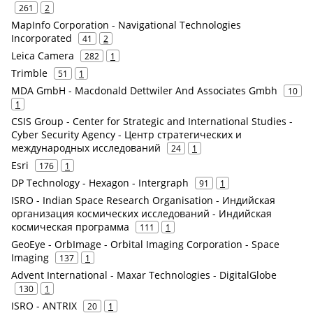
261
2
MapInfo Corporation - Navigational Technologies
Incorporated
41
2
Leica Camera
282
1
Trimble
51
1
MDA GmbH - Macdonald Dettwiler And Associates Gmbh
10
1
CSIS Group - Center for Strategic and International Studies -
Cyber Security Agency - Центр стратегических и
международных исследований
24
1
Esri
176
1
DP Technology - Hexagon - Intergraph
91
1
ISRO - Indian Space Research Organisation - Индийская
организация космических исследований - Индийская
космическая программа
111
1
GeoEye - OrbImage - Orbital Imaging Corporation - Space
Imaging
137
1
Advent International - Maxar Technologies - DigitalGlobe
130
1
ISRO - ANTRIX
20
1