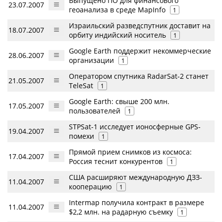
Выпущено ПО для финансового
23.07.2007
геоанализа в среде MapInfo
1
Израильский разведспутник доставит на
18.07.2007
орбиту индийский носитель
1
Google Earth поддержит некоммерческие
28.06.2007
организации
1
Оператором спутника RadarSat-2 станет
21.05.2007
TeleSat
1
Google Earth: свыше 200 млн.
17.05.2007
пользователей
1
STPSat-1 исследует ионосферные GPS-
19.04.2007
помехи
1
Прямой прием снимков из космоса:
17.04.2007
Россия теснит конкурентов
1
США расширяют международную ДЗЗ-
11.04.2007
кооперацию
1
Intermap получила контракт в размере
11.04.2007
$2,2 млн. на радарную съемку
1