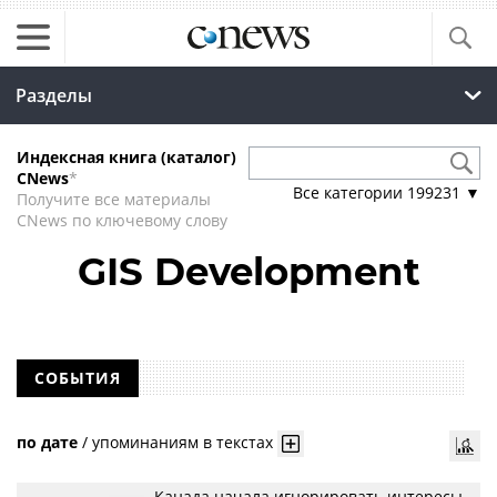
Разделы
Индексная книга (каталог)
CNews
*
Все категории
199231
▼
Получите все материалы
CNews по ключевому слову
GIS Development
СОБЫТИЯ
по дате
/
упоминаниям в текстах
Канада начала игнорировать интересы