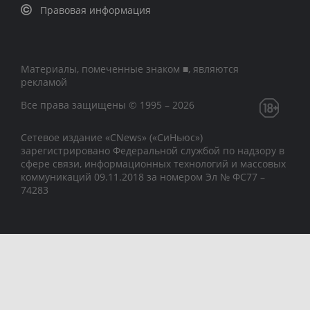
Правовая информация
Материалы, помеченные знаком ■, являются
рекламой
Все права защищены © 1995 – 2026
Сетевое издание «CNews» («СиНьюс»)
зарегистрировано Федеральной службой по надзору в
сфере связи, информационных технологий и массовых
коммуникаций 09.11.2018 за номером Эл № ФС77 –
74283