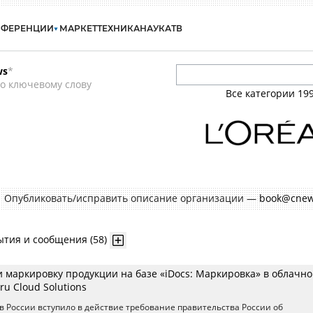
НФЕРЕНЦИИ
МАРКЕТ
ТЕХНИКА
НАУКА
ТВ
ws
*
о ключевому слову
Все категории
19
Опубликовать/исправить описание организации —
book@cnew
ытия и сообщения (58)
и маркировку продукции на базе «iDocs: Маркировка» в облачн
ru Cloud Solutions
. в России вступило в действие требование правительства России об