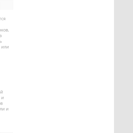
тся
ков,
а
ь
 или
ой
 и
ов
ли и