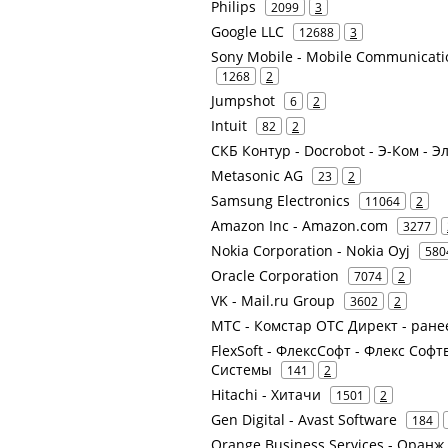
Philips
2099
3
Google LLC
12688
3
Sony Mobile - Mobile Communicat
1268
2
Jumpshot
6
2
Intuit
82
2
СКБ Контур - Docrobot - Э-Ком - 
Metasonic AG
23
2
Samsung Electronics
11064
2
Amazon Inc - Amazon.com
3277
Nokia Corporation - Nokia Oyj
580
Oracle Corporation
7074
2
VK - Mail.ru Group
3602
2
МТС - Комстар ОТС Директ - ран
FlexSoft - ФлексСофт - Флекс Софт
Системы
141
2
Hitachi - Хитачи
1501
2
Gen Digital - Avast Software
184
Orange Business Services - Оранж