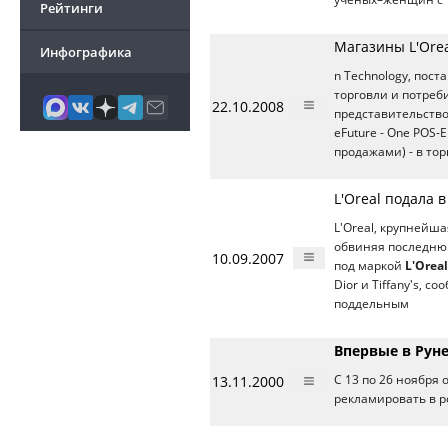
Рейтинги
Магазины L'Orea
Инфографика
n Technology, пос
торговли и потреб
22.10.2008
представительств
eFuture - One POS
продажами) - в то
L'Oreal подала 
L'Oreal, крупнейш
обвиняя последнюю
10.09.2007
под маркой
L'Oreal
Dior и Tiffany's, со
поддельным
Впервые в Руне
13.11.2000
С 13 по 26 ноября
рекламировать в р