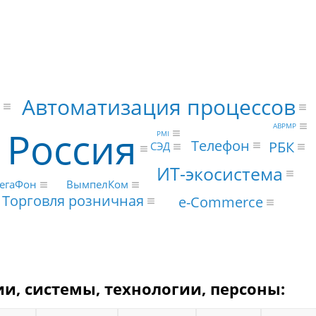
Автоматизация процессов
ABPMP
Россия
PMI
Телефон
РБК
СЭД
ИТ-экосистема
ВымпелКом
егаФон
Торговля розничная
e-Commerce
ии, системы, технологии, персоны: