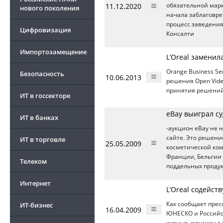
11.12.2020
обязательной мар
нового поколения
начала заблаговре
процесс заведения
Цифровизация
Консалти
Импортозамещение
L’Oreal заменил
Orange Business S
Безопасность
10.06.2013
решения Open Vide
принятия решений 
ИТ в госсекторе
eBay выиграл су
ИТ в банках
-аукцион eBay не 
сайте. Это решени
ИТ в торговле
25.05.2009
косметической ко
Франции, Бельгии 
Телеком
поддельных проду
Интернет
L’Oreal содейс
Как сообщает прес
ИТ-бизнес
16.04.2009
ЮНЕСКО и Российск
ученых–женщин с 