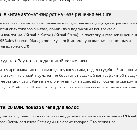
l в Китае автоматизируют на базе решения eFuture
тавщик программного обеспечения и сопутствующих услуг для отраслей ро
ительских товаров в Китае, объявила о подписании контракта с
ом компании
L'Oreal
в Китае (
L'Oreal
China) на поставку и установку решен
-ERP Sales Counter Management System (Система управления розничными
рговых точках
L'O
в суд на eBay из-за поддельной косметики
ая в мире компания по производству косметики, подала судебный иск проти
 в том, что онлайн-аукцион не борется с продажей контрафактной проду
через свой сайт. Ранее, аналогичный иск в адрес eBay подали также ком
общает Reuters. «
L'Oreal
столкнулась с ростом объема незаконной торговли
те: 20 млн. показов геля для волос
 один из крупнейших в мире производителей косметики - компания
L'Oreal
оссийском сегменте Сети один из своих товаров. Это первая ре