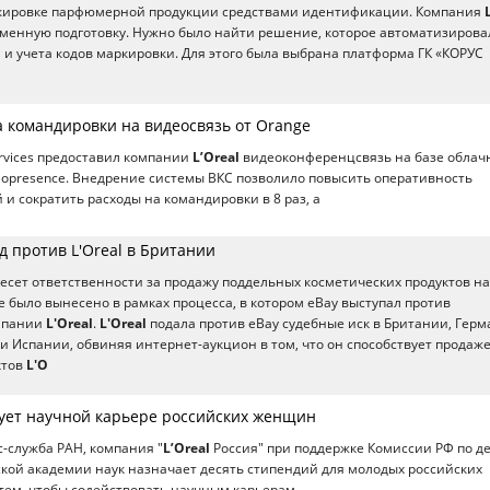
кировке парфюмерной продукции средствами идентификации. Компания
менную подготовку. Нужно было найти решение, которое автоматизирова
 и учета кодов маркировки. Для этого была выбрана платформа ГК «КОРУС
а командировки на видеосвязь от Orange
ervices предоставил компании
L’Oreal
видеоконференцсвязь на базе облач
opresence. Внедрение системы ВКС позволило повысить оперативность
и сократить расходы на командировки в 8 раз, а
д против L'Oreal в Британии
несет ответственности за продажу поддельных косметических продуктов н
е было вынесено в рамках процесса, в котором eBay выступал против
мпании
L'Oreal
.
L'Oreal
подала против eBay судебные иск в Британии, Герм
и Испании, обвиняя интернет-аукцион в том, что он способствует продаж
ктов
L'O
твует научной карьере российских женщин
с-служба РАН, компания "
L’Oreal
Россия" при поддержке Комиссии РФ по д
ой академии наук назначает десять стипендий для молодых российских
тем, чтобы содействовать научным карьерам