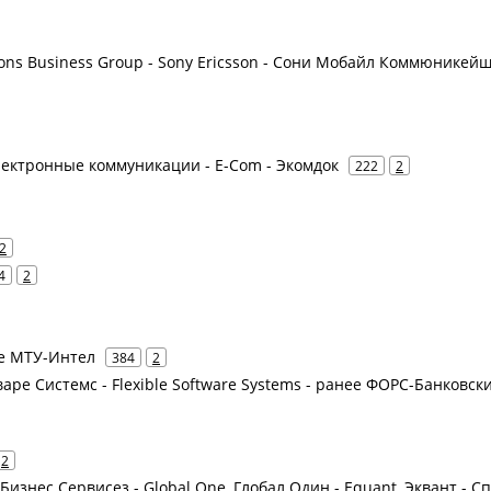
ions Business Group - Sony Ericsson - Сони Мобайл Коммюникейш
Электронные коммуникации - E-Com - Экомдок
222
2
2
4
2
ее МТУ-Интел
384
2
варе Системс - Flexible Software Systems - ранее ФОРС-Банковск
2
 Бизнес Сервисез - Global One, Глобал Один - Equant, Эквант - С