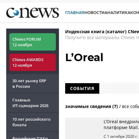
ГЛАВНАЯ
НОВОСТИ
АНАЛИТИКА
КО
Индексная книга (каталог) CNe
Получите все материалы CNews п
CNews FORUM
12 ноября
L’Oreal
CNews AWARDS
12 ноября
30 лет рынку ERP
в России
СОБЫТИЯ
Главные
ИТ-сценарии
2026
значимые сведения (7)
/
все соб
10 лет российского
L’Oreal внедрил
бэкапа
платформе Mail.
С 1 октября 2020 г
Российские ПАКи