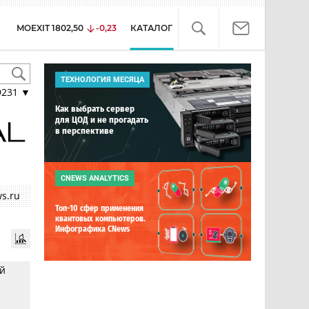
MOEXIT
1802,50
-0,23
КАТАЛОГ
ТЕХНОЛОГИЯ МЕСЯЦА
9231
▼
Как выбрать сервер
для ЦОД и не прогадать
в перспективе
CNEWS ANALYTICS
s.ru
Топ-10 сфер применения
квантовых компьютеров.
Инфографика CNews
ой