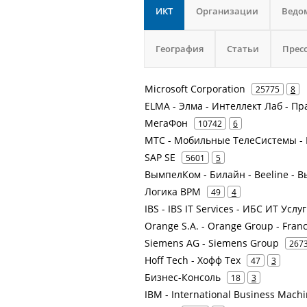
ИКТ
Организации
Ведо
География
Статьи
Прес
Microsoft Corporation
25775
8
ELMA - Элма - Интеллект Лаб - П
МегаФон
10742
6
МТС - Мобильные ТелеСистемы - 
SAP SE
5601
5
ВымпелКом - Билайн - Beeline -
Логика BPM
49
4
IBS - IBS IT Services - ИБС ИТ У
Orange S.A. - Orange Group - Fran
Siemens AG - Siemens Group
267
Hoff Tech - Хофф Тех
47
3
Бизнес-Консоль
18
3
IBM - International Business Mach