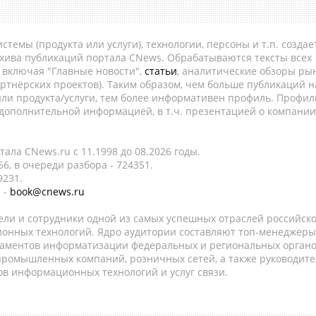
темы (продукта или услуги), технологии, персоны и т.п. создае
рхива публикаций портала CNews. Обрабатываются тексты всех
, включая "Главные новости",
статьи
, аналитические обзоры рын
ртнёрских проектов). Таким образом, чем больше публикаций н
ли продукта/услуги, тем более информативен профиль. Профил
 дополнительной информацией, в т.ч. презентацией о компании
ала CNews.ru c 11.1998 до 08.2026 годы.
6, в очереди разбора - 724351.
9231.
 -
book@cnews.ru
ели и сотрудники одной из самых успешных отраслей российск
онных технологий. Ядро аудитории составляют топ-менеджеры
таментов информатизации федеральных и региональных орган
 промышленных компаний, розничных сетей, а также руководите
в информационных технологий и услуг связи.