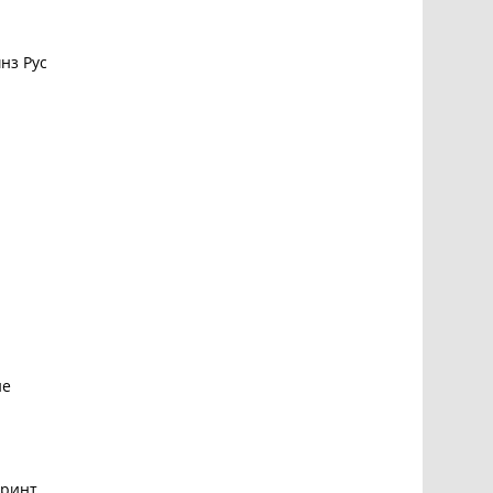
нз Рус
ие
принт