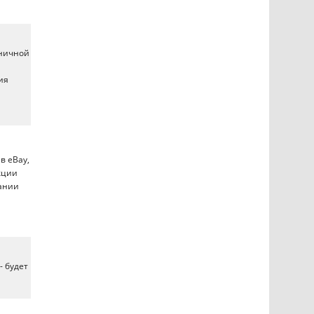
зничной
ия
в eBay,
кции
пании
- будет