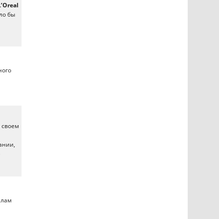
L’Oreal
ло бы
ного
а своем
ании,
е
елам