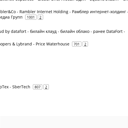
bler&Co - Rambler Internet Holding - Рамблер интернет-холдинг 
Медиа Групп
1001
2
d by datafort - билайн клауд - билайн облако - ранее DataFort -
opers & Lybrand - Price Waterhouse
701
2
рТех - SberTech
807
2