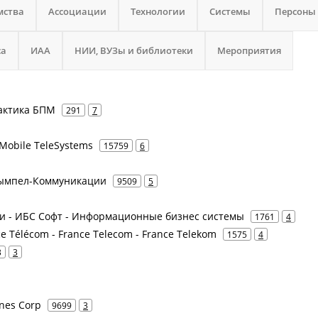
мства
Ассоциации
Технологии
Системы
Персоны
са
ИАА
НИИ, ВУЗы и библиотеки
Мероприятия
рактика БПМ
291
7
Mobile TeleSystems
15759
6
 Вымпел-Коммуникации
9509
5
слуги - ИБС Софт - Информационные бизнес системы
1761
4
ce Télécom - France Telecom - France Telekom
1575
4
3
3
ines Corp
9699
3