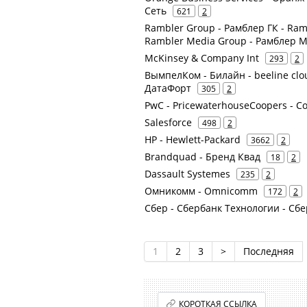
Сеть
621
2
Rambler Group - Рамблер ГК - Ram
Rambler Media Group - Рамблер 
McKinsey & Company Int
293
2
ВымпелКом - Билайн - beeline clou
ДатаФорт
305
2
PwC - PricewaterhouseCoopers - Co
Salesforce
498
2
HP - Hewlett-Packard
3662
2
Brandquad - Бренд Квад
18
2
Dassault Systemes
235
2
Омникомм - Omnicomm
172
2
Сбер - Сбербанк Технологии - Сбе
1
2
3
>
Последняя
КОРОТКАЯ ССЫЛКА