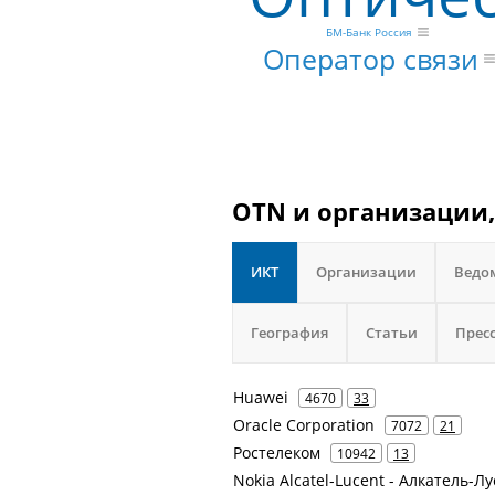
БМ-Банк Россия
Оператор связи
OTN и организации,
ИКТ
Организации
Ведо
География
Статьи
Прес
Huawei
4670
33
Oracle Corporation
7072
21
Ростелеком
10942
13
Nokia Alcatel-Lucent - Алкатель-Л