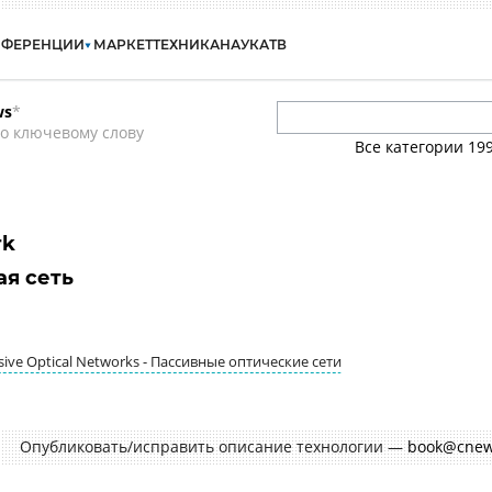
НФЕРЕНЦИИ
МАРКЕТ
ТЕХНИКА
НАУКА
ТВ
ws
*
о ключевому слову
Все категории
19
rk
ая сеть
ssive Optical Networks - Пассивные оптические сети
Опубликовать/исправить описание технологии —
book@cnew