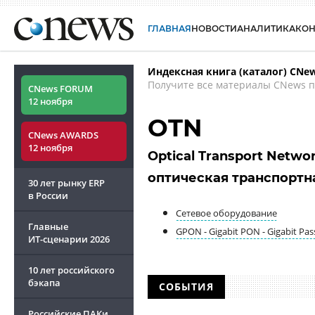
ГЛАВНАЯ
НОВОСТИ
АНАЛИТИКА
КО
Индексная книга (каталог) CNe
Получите все материалы CNews п
CNews FORUM
12 ноября
OTN
CNews AWARDS
12 ноября
Optical Transport Netwo
оптическая транспортн
30 лет рынку ERP
в России
Сетевое оборудование
Главные
GPON - Gigabit PON - Gigabit Pa
ИТ-сценарии
2026
10 лет российского
бэкапа
СОБЫТИЯ
Российские ПАКи