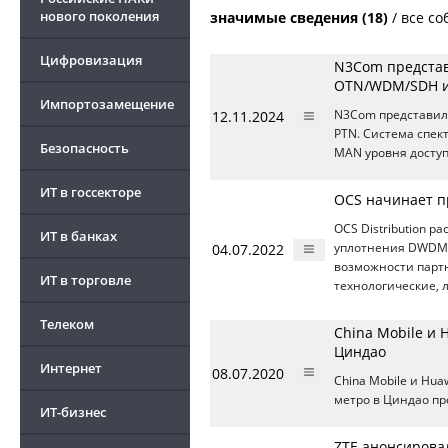
нового поколения
значимые сведения (18)
/
все со
Цифровизация
N3Com представ
OTN/WDM/SDH и
Импортозамещение
12.11.2024
N3Com представил
PTN. Система спек
Безопасность
MAN уровня доступ
ИТ в госсекторе
OCS начинает п
OCS Distribution 
ИТ в банках
04.07.2022
уплотнения DWDM
возможности партн
ИТ в торговле
технологические, 
Телеком
China Mobile и 
Циндао
Интернет
08.07.2020
China Mobile и Hu
метро в Циндао п
ИТ-бизнес
ZTE анонсирова