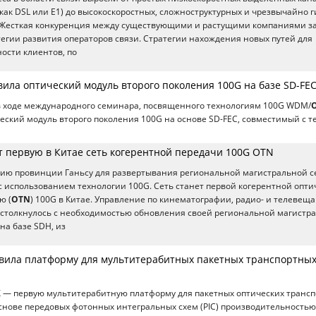
 как DSL или E1) до высокоскоростных, сложноструктурных и чрезвычайно г
Жесткая конкуренция между существующими и растущими компаниями з
егии развития операторов связи. Стратегии нахождения новых путей для
ости клиентов, по
вила оптический модуль второго поколения 100G на базе SD-FE
в ходе международного семинара, посвященного технологиям 100G WDM/
еский модуль второго поколения 100G на основе SD-FEC, совместимый с т
т первую в Китае сеть когерентной передачи 100G OTN
нию провинции Ганьсу для развертывания региональной магистральной с
с использованием технологии 100G. Сеть станет первой когерентной опти
ю (
OTN
) 100G в Китае. Управление по кинематографии, радио- и телевещ
 столкнулось с необходимостью обновления своей региональной магистр
на базе SDH, из
тавила платформу для мультитерабитных пакетных транспортны
X — первую мультитерабитную платформу для пакетных оптических транс
основе передовых фотонных интегральных схем (PIC) производительностью