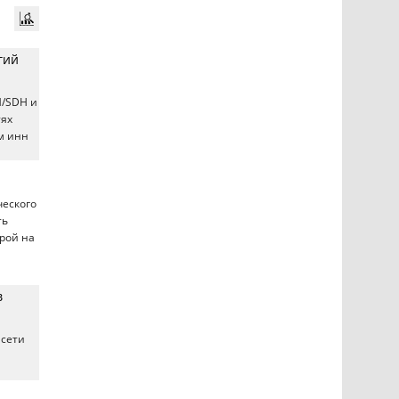
гий
/SDH и
тях
м инн
ческого
ть
рой на
в
 сети