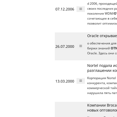
d 2006, проходящей
07.12.2006
своих последних р
поколения WDM/
O
сочетающее в себ
позволит оптимиз
Oracle открыва
о обеспечения для
26.07.2000
биржи знаний
OT
Oracle. Здесь они 
Nortel подала и
разглашении к
Корпорация Nortel 
13.03.2000
конкурента, комп
коммерческой тайн
нарушила пять па
Компании Broca
новых оптоволо