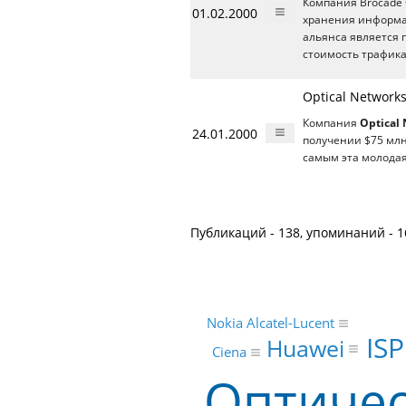
Компания Brocade 
01.02.2000
хранения информа
альянса является 
стоимость трафика
Optical Network
Компания
Optical
24.01.2000
получении $75 млн
самым эта молода
Публикаций - 138, упоминаний - 1
Nokia Alcatel-Lucent
ISP
Huawei
Ciena
Оптичес