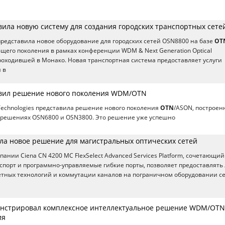
вила новую систему для создания городских транспортных сете
редставила новое оборудование для городских сетей OSN8800 на базе
OT
щего поколения в рамках конференции WDM & Next Generation Optical
проходившей в Монако. Новая транспортная система предоставляет услуги
 в
вил решение нового поколения WDM/OTN
echnologies представила решение нового поколения
OTN
/ASON, построен
решениях OSN6800 и OSN3800. Это решение уже успешно
а новое решение для магистральных оптических сетей
ании Ciena CN 4200 MC FlexSelect Advanced Services Platform, сочетающий
анспорт и программно-управляемые гибкие порты, позволяет предоставлят
кетных технологий и коммутации каналов на пограничном оборудовании се
онстрировал комплексное интеллектуальное решение WDM/OTN
ия