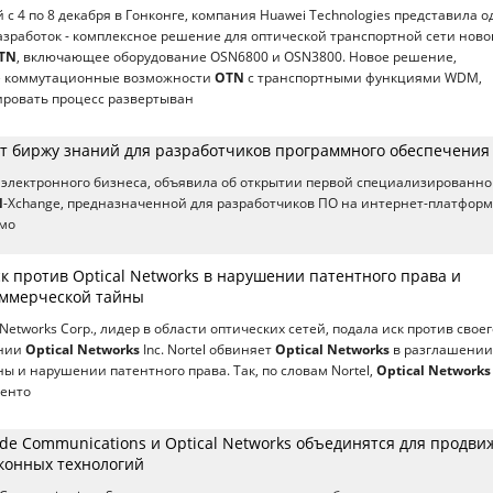
 с 4 по 8 декабря в Гонконге, компания Huawei Technologies представила о
азработок - комплексное решение для оптической транспортной сети ново
TN
, включающее оборудование OSN6800 и OSN3800. Новое решение,
е коммутационные возможности
OTN
с транспортными функциями WDM,
ировать процесс развертыван
ет биржу знаний для разработчиков программного обеспечения
 электронного бизнеса, объявила об открытии первой специализированн
N
-Xchange, предназначенной для разработчиков ПО на интернет-платфор
смо
ск против Optical Networks в нарушении патентного права и
оммерческой тайны
Networks Corp., лидер в области оптических сетей, подала иск против своег
ании
Optical Networks
Inc. Nortel обвиняет
Optical Networks
в разглашении
ы и нарушении патентного права. Так, по словам Nortel,
Optical Networks
тенто
de Communications и Optical Networks объединятся для продви
конных технологий