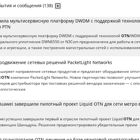
бытия и сообщения (138)
ила мультисервисную платформу DWDM с поддержкой техноло
 PTN
а мультисервисную платформу DWDM с поддержкой технологий
OTN
/WDM
трального уплотнения DWN6550 от N3Com предназначена для работы в се
а и агрегации, а также построения магистральных сетей с использование
родвижение сетевых решений PacketLight Networks
расширяет направление сетевых продуктов и предлагает оборудование опти
/
OTN
компании PacketLight Networks. Новое партнерство позволит улучши
еров дистрибьютора при поставках решений вендора заказчикам — с опо
логистические
Huawei завершили пилотный проект Liquid OTN для сети метро 
awei успешно завершили первый в отрасли пилотный проект Liquid
OTN
для
ровинции Шаньдунь. Решение продемонстрировало убедительные преим
л транспортное OTN-решение на базе квантовой криптографии