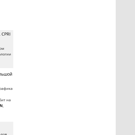
 CPRI
сом
ологии
ольшой
трафика
бит на
N
,
алов