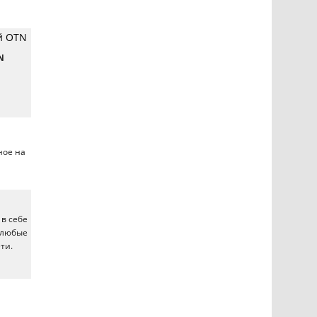
й OTN
N
ное на
 в себе
ь любые
ти.