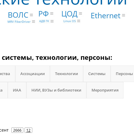
РФ
ЦОД
ВОЛС
Ethernet
Linux OS
АДВ ГК
MRV FiberDriver
 системы, технологии, персоны:
мства
Ассоциации
Технологии
Системы
Персоны
са
ИАА
НИИ, ВУЗы и библиотеки
Мероприятия
усент
2666
12