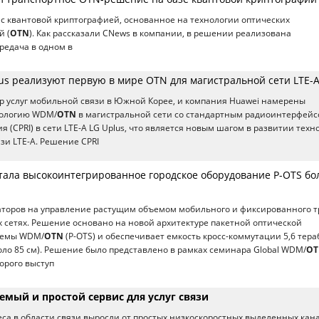
с квантовой криптографией, основанное на технологии оптических
й (
OTN
). Как рассказали CNews в компании, в решении реализована
редача в одном в
us реализуют первую в мире OTN для магистральной сети LTE-A
ер услуг мобильной связи в Южной Корее, и компания Huawei намерены
нологию WDM/
OTN
в магистральной сети со стандартным радиоинтерфей
 (CPRI) в сети LTE-A LG Uplus, что является новым шагом в развитии техн
зи LTE-A. Решение CPRI
тала высокоинтегрированное городское оборудование P-OTS б
раторов на управление растущим объемом мобильного и фиксированного 
х сетях. Решение основано на новой архитектуре пакетной оптической
темы WDM/
OTN
(P-OTS) и обеспечивает емкость кросс-коммутации 5,6 тера
коло 85 см). Решение было представлено в рамках семинара Global WDM/
OT
орого выступ
емый и простой сервис для услуг связи
еса в области связи выросли от простых низкоскоростных выделенных кан