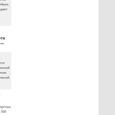
ибких.
адает
C
OTN
ехн
ети
ческой
анию
альной
х
портных
 500