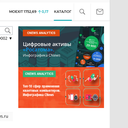
MOEXIT
1752,69
0,17
КАТАЛОГ
CNEWS ANALYTICS
9002
▼
Цифровые активы
«Росатома».
Инфографика CNews
CNEWS ANALYTICS
Топ-10 сфер применения
квантовых компьютеров.
Инфографика CNews
s.ru