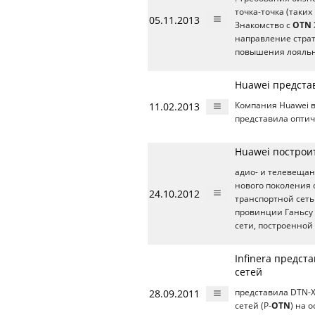
точка-точка (таких
05.11.2013
Знакомство с
OTN
направление страт
повышения лояльн
Huawei предста
11.02.2013
Компания Huawei 
представила оптич
Huawei построи
адио- и телевеща
нового поколения 
24.10.2012
транспортной сеть
провинции Ганьсу
сети, построенной 
Infinera предс
сетей
28.09.2011
представила DTN-
сетей (P-
OTN
) на 