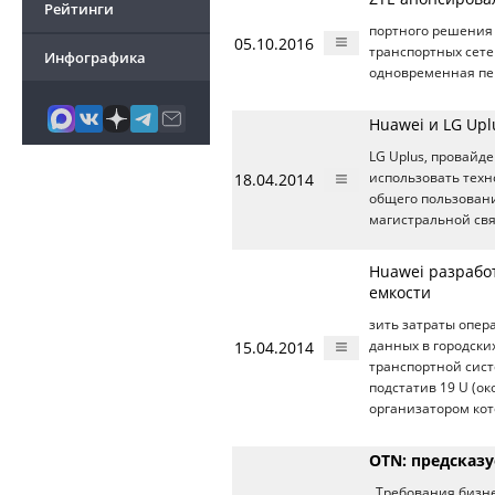
Рейтинги
портного решения 
05.10.2016
транспортных сете
Инфографика
одновременная пе
Huawei и LG Upl
LG Uplus, провайд
18.04.2014
использовать тех
общего пользования
магистральной свя
Huawei разрабо
емкости
зить затраты опе
15.04.2014
данных в городски
транспортной сис
подстатив 19 U (о
организатором кот
OTN: предсказу
. Требования бизн