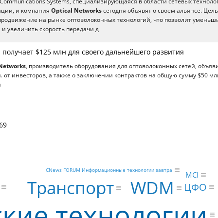
Communications Systems, специализирующаяся в области сетевых техноло
ции, и компания
Optical Networks
сегодня объявят о своём альянсе. Цел
продвижение на рынке оптоволоконных технологий, что позволит уменьш
 и увеличить скорость передачи д
s получает $125 млн для своего дальнейшего развития
 Networks
, производитель оборудования для оптоволоконных сетей, объяв
. от инвесторов, а также о заключении контрактов на общую сумму $50 мл
я
69
CNews FORUM Информационные технологии завтра
MCI
WDM
Транспорт
ЦФО
кие технологии