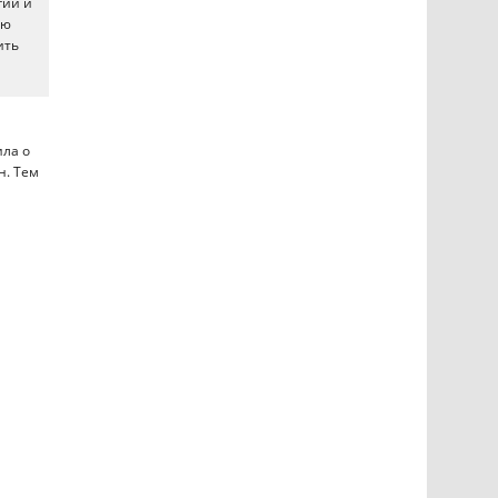
гий и
ью
ить
ила о
н. Тем