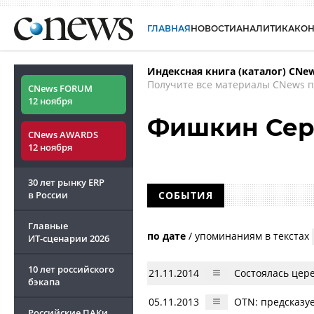
ГЛАВНАЯ
НОВОСТИ
АНАЛИТИКА
КО
Индексная книга (каталог) CNe
Получите все материалы CNews п
CNews FORUM
12 ноября
Фишкин Сер
CNews AWARDS
12 ноября
30 лет рынку ERP
в России
СОБЫТИЯ
Главные
по дате
/
упоминаниям в текстах
ИТ-сценарии
2026
10 лет российского
21.11.2014
Состоялась цер
бэкапа
05.11.2013
OTN: предсказуе
Российские ПАКи