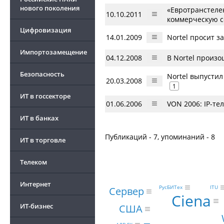
нового поколения
«Eвротранстеле
10.10.2011
коммерческую с
Цифровизация
14.01.2009
Nortel просит з
Импортозамещение
04.12.2008
В Nortel произ
Безопасность
Nortel выпусти
20.03.2008
1
ИТ в госсекторе
01.06.2006
VON 2006: IP-те
ИТ в банках
Публикаций - 7, упоминаний - 8
ИТ в торговле
Телеком
Интернет
РусБИТех
ITU
Сервер
Ciena
ИТ-бизнес
США