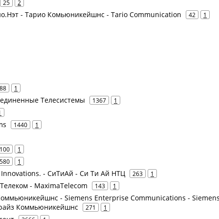
25
2
рио.Нэт - Тарио Комьюникейшнс - Tario Communication
42
1
88
1
бъединенные Телесистемы
1367
1
1
ms
1440
1
100
1
580
1
 Innovations. - СиТиАй - Си Ти Ай НТЦ
263
1
аТелеком - MaximaTelecom
143
1
оммьюникейшнс - Siemens Enterprise Communications - Siemen
прайз Коммьюникейшнс
271
1