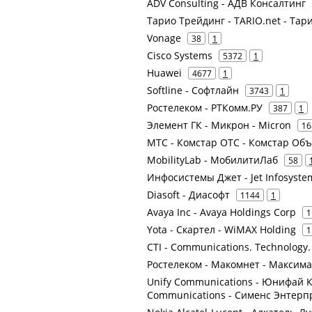
ADV Consulting - АДВ Консалтинг
Тарио Трейдинг - TARIO.net - Та
Vonage
38
1
Cisco Systems
5372
1
Huawei
4677
1
Softline - Софтлайн
3743
1
Ростелеком - РТКомм.РУ
387
1
Элемент ГК - Микрон - Micron
16
МТС - Комстар ОТС - Комстар О
MobilityLab - МобилитиЛаб
58
Инфосистемы Джет - Jet Infosyste
Diasoft - Диасофт
1144
1
Avaya Inc - Avaya Holdings Corp
1
Yota - Скартел - WiMAX Holding
1
CTI - Communications. Technology.
Ростелеком - Макомнет - Максим
Unify Communications - Юнифай К
Communications - Сименс Энтер