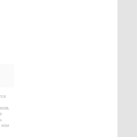
тся
ков,
а
ь
 или