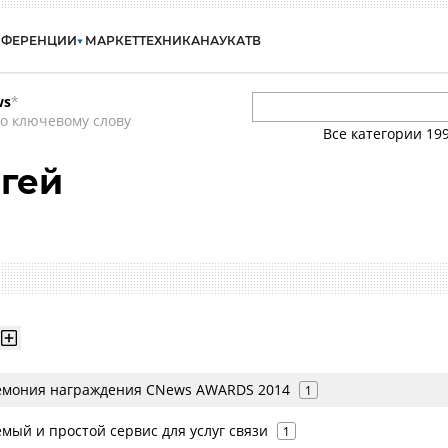
НФЕРЕНЦИИ
МАРКЕТ
ТЕХНИКА
НАУКА
ТВ
ws
*
о ключевому слову
Все категории
19
гей
емония награждения CNews AWARDS 2014
1
мый и простой сервис для услуг связи
1