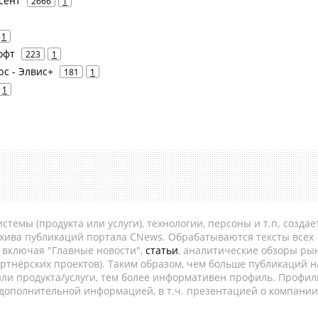
усент
2666
1
1
офт
223
1
юс - Элвис+
181
1
1
темы (продукта или услуги), технологии, персоны и т.п. создае
рхива публикаций портала CNews. Обрабатываются тексты всех
, включая "Главные новости",
статьи
, аналитические обзоры рын
ртнёрских проектов). Таким образом, чем больше публикаций н
ли продукта/услуги, тем более информативен профиль. Профил
 дополнительной информацией, в т.ч. презентацией о компании