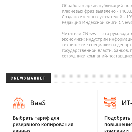
Обработан архив публикаций порт
Ключевых фраз выявлено - 146332
Создано именных указателей - 19
Редакция Индексной книги CNews
Читатели CNews — это руководит
экономики: индустрии информаци
технические специалисты депар
государственной власти, банков,
сотрудники компаний-поставщико
CNEWSMARKET
BaaS
ИТ
Выбрать тариф для
Подобрать
резервного копирования
повышения
данных
компании