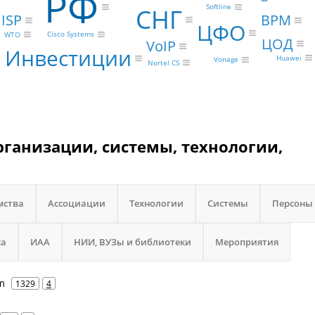
РФ
Softline
СНГ
BPM
ISP
ЦФО
Cisco Systems
WTO
ЦОД
VoIP
Инвестиции
Huawei
Vonage
Nortel CS
ганизации, системы, технологии,
мства
Ассоциации
Технологии
Системы
Персоны
са
ИАА
НИИ, ВУЗы и библиотеки
Мероприятия
m
1329
4