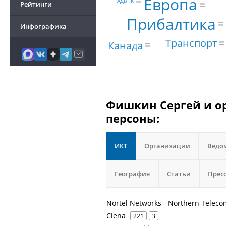
Европа
АДВ ГК
Рейтинги
Прибалтика
Инфографика
Транспорт
Канада
Фишкин Сергей и ор
персоны:
ИКТ
Организации
Ведо
География
Статьи
Прес
Nortel Networks - Northern Teleco
Ciena
221
3