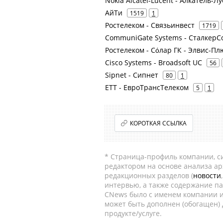
Nokia Alcatel-Lucent - Алкатель-Л
АйТи
1519
1
Ростелеком - Связьинвест
1719
CommuniGate Systems - СталкерС
Ростелеком - Сόлар ГК - Элвис-Пл
Cisco Systems - Broadsoft UC
56
Sipnet - Сипнет
80
1
ETT - ЕвроТрансТелеком
5
1
КОРОТКАЯ ССЫЛКА
* Страница-профиль компании, сис
редактором на основе анализа а
редакционных разделов (
новости
интервью, а также содержание па
CNews было с именем компании и
может быть дополнен (обогащен)
продукте/услуге.