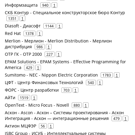
Информзащита
940
1
СКБ Контур - Специальное конструкторское бюро Контур
1351
1
Diasoft - Диасофт
1144
1
Red Hat
1378
1
Merlion - Мерлион - Merlion Distribution - Мерлион
дистрибуция
986
1
ОТР ГК - ОТР 2000
227
1
EPAM Solutions - EPAM Systems - Effective Programming for
America
429
1
Sumitomo - NEC - Nippon Electric Corporation
1783
1
ЦФТ - Центр Финансовых Технологий
540
1
ФОРС - Центр разработки
703
1
АйТи
1519
1
OpenText - Micro Focus - Novell
880
1
Аскон - Ascon - Аскон – Системы проектирования - Аскон
Интеграция - Аскон — интеграционные решения
479
1
Актион МЦФЭР
56
1
ISBC Group - ИСУБ - Интеллектуальные системы