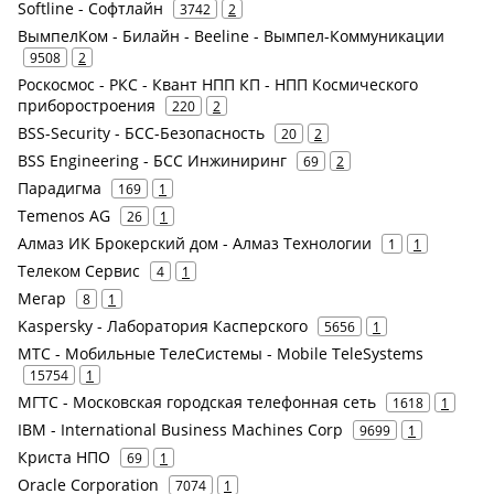
Softline - Софтлайн
3742
2
ВымпелКом - Билайн - Beeline - Вымпел-Коммуникации
9508
2
Роскосмос - РКС - Квант НПП КП - НПП Космического
приборостроения
220
2
BSS-Security - БСС-Безопасность
20
2
BSS Engineering - БСС Инжиниринг
69
2
Парадигма
169
1
Temenos AG
26
1
Алмаз ИК Брокерский дом - Алмаз Технологии
1
1
Телеком Сервис
4
1
Мегар
8
1
Kaspersky - Лаборатория Касперского
5656
1
МТС - Мобильные ТелеСистемы - Mobile TeleSystems
15754
1
МГТС - Московская городская телефонная сеть
1618
1
IBM - International Business Machines Corp
9699
1
Криста НПО
69
1
Oracle Corporation
7074
1