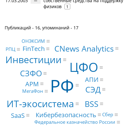
17.03.2003
собственные средства на поддержку
физиков
1
Публикаций - 16, упоминаний - 17
ОНЭКСИМ
CNews Analytics
FinTech
РПЦ
Инвестиции
ЦФО
СЗФО
РФ
АПИ
АРМ
СЭД
МегаФон
ИТ-экосистема
BSS
Кибербезопасность
SaaS
Сбер
Федеральное казначейство России