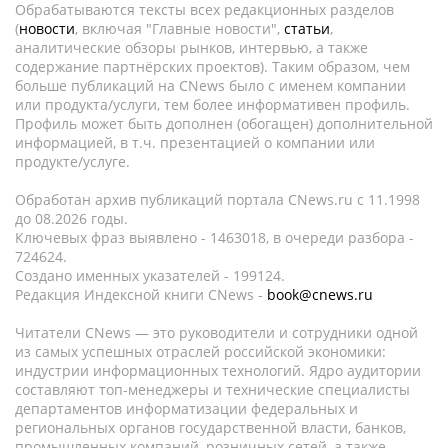
Обрабатываются тексты всех редакционных разделов
(
новости
, включая "Главные новости",
статьи
,
аналитические обзоры рынков, интервью, а также
содержание партнёрских проектов). Таким образом, чем
больше публикаций на CNews было с именем компании
или продукта/услуги, тем более информативен профиль.
Профиль может быть дополнен (обогащен) дополнительной
информацией, в т.ч. презентацией о компании или
продукте/услуге.
Обработан архив публикаций портала CNews.ru c 11.1998
до 08.2026 годы.
Ключевых фраз выявлено - 1463018, в очереди разбора -
724624.
Создано именных указателей - 199124.
Редакция Индексной книги CNews -
book@cnews.ru
Читатели CNews — это руководители и сотрудники одной
из самых успешных отраслей российской экономики:
индустрии информационных технологий. Ядро аудитории
составляют топ-менеджеры и технические специалисты
департаментов информатизации федеральных и
региональных органов государственной власти, банков,
промышленных компаний, розничных сетей, а также