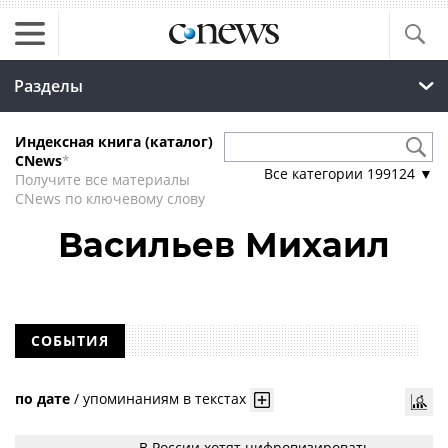
Разделы
Индексная книга (каталог)
CNews
*
Все категории
199124
▼
Получите все материалы
CNews по ключевому слову
Васильев Михаил
СОБЫТИЯ
по дате
/
упоминаниям в текстах
В России хотят цифровизировать