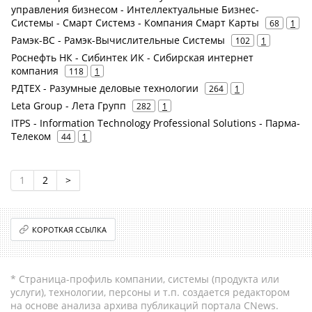
управления бизнесом - Интеллектуальные Бизнес-
Системы - Смарт Системз - Компания Смарт Карты
68
1
Рамэк-ВС - Рамэк-Вычислительные Системы
102
1
Роснефть НК - Сибинтек ИК - Сибирская интернет
компания
118
1
РДТЕХ - Разумные деловые технологии
264
1
Leta Group - Лета Групп
282
1
ITPS - Information Technology Professional Solutions - Парма-
Телеком
44
1
1
2
>
КОРОТКАЯ ССЫЛКА
* Страница-профиль компании, системы (продукта или
услуги), технологии, персоны и т.п. создается редактором
на основе анализа архива публикаций портала CNews.