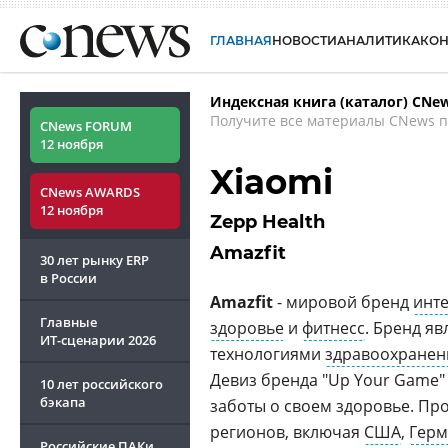
ГЛАВНАЯ
НОВОСТИ
АНАЛИТИКА
КО
Индексная книга (каталог) CNe
Получите все материалы CNews п
CNews FORUM
12 ноября
Xiaomi
CNews AWARDS
12 ноября
Zepp Health
Amazfit
30 лет рынку ERP
в России
Amazfit
- мировой бренд
инт
Главные
здоровье
и
фитнесс
. Бренд я
ИТ-сценарии
2026
технологиями
здравоохранен
Девиз бренда "Up Your Game"
10 лет российского
бэкапа
заботы о своем здоровье. Про
регионов, включая
США
,
Гер
Российские ПАКи