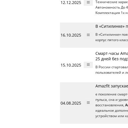
12.12.2025
Технические хара
Автономность До 40
Комплектация 1х на
В «Ситилинке» п
16.10.2025
В «Ситилинке» по
корпус пятого кла
Смарт-часы Amaz
25 дней без под
15.10.2025
В России стартова
пользователей и л
Amazfit запуска
е поколение смарт
пульса, сна и уров
04.08.2025
восстановления,
A
идеальное дополне
устройством или к