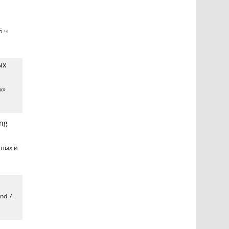
5 ч
ых
х»
ing
нных и
nd 7.