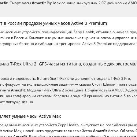
zfit
. Смарт-часы
Amazfit
Bip Max оснащены крупным 2,07-дюймовым AMO
ет в России продажи умных часов Active 3 Premium
ных носимых устройств, принадлежащий Zepp Health, объявил о начале пр
remium в России. Компактные умные часы с четырьмя кнопками управления
егулярных беговых и гибридных тренировок. Active 3 Premium поддержива
вила T-Rex Ultra 2: GPS-часы из титана, созданные для экстрем
товка и надежность. В линейке T-Rex они дополняют модель T-Rex 3 Pro,
 с фокусом на экспедиционные задачи» — сказал Скотт Шепли, глава отде
етинга
Amazfit
. Модель T-Rex Ultra 2 оснащена 1,5-дюймовым AMOLED-дис
пинам сапфировым стеклом, безелем и задней крышкой из титана 5-го кла
ет погружения на
вляет умные часы Active Max
бренд умных носимых устройств Zepp Health, выпускает на российском рын
t
Active Max, новейшего представителя семейства
Amazfit
Active. Об этом
авители
Amazfit
. Разработаны для спортсменов любителей и всех, кто стре