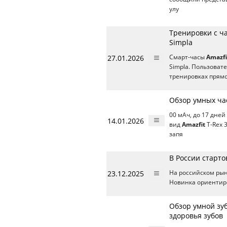
улу
Тренировки с ч
Simpla
27.01.2026
Смарт-часы
Amazfi
Simpla. Пользоват
тренировках прямо
Обзор умных час
00 мАч, до 17 дней
14.01.2026
вид
Amazfit
T-Rex 
запя
В России старто
23.12.2025
На российском рын
Новинка ориентир
Обзор умной зуб
здоровья зубов