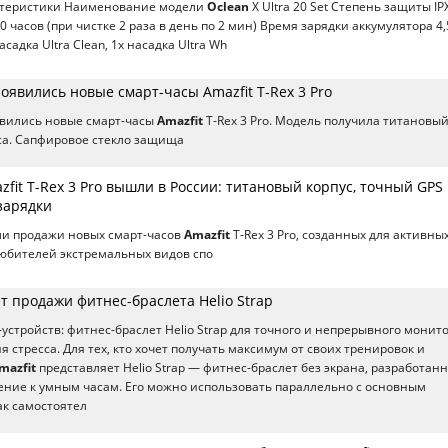
ктеристики Наименование модели
Oclean
X Ultra 20 Set Степень защиты IP
 часов (при чистке 2 раза в день по 2 мин) Время зарядки аккумулятора 4,
садка Ultra Clean, 1х насадка Ultra Wh
оявились новые смарт-часы Amazfit T-Rex 3 Pro
явились новые смарт-часы
Amazfit
T-Rex 3 Pro. Модель получила титановы
сса. Сапфировое стекло защища
fit T-Rex 3 Pro вышли в России: титановый корпус, точный GPS 
зарядки
ли продажи новых смарт-часов
Amazfit
T-Rex 3 Pro, созданных для активны
юбителей экстремальных видов спо
ет продажи фитнес-браслета Helio Strap
-устройств: фитнес-браслет Helio Strap для точного и непрерывного монит
ня стресса. Для тех, кто хочет получать максимум от своих тренировок и
mazfit
представляет Helio Strap — фитнес-браслет без экрана, разработан
ние к умным часам. Его можно использовать параллельно с основным
ак самостоятел