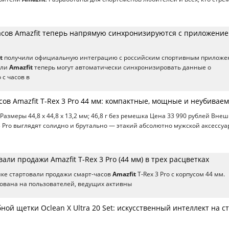
асов Amazfit теперь напрямую синхронизируются с приложени
t
получили официальную интеграцию с российским спортивным прилож
ели
Amazfit
теперь могут автоматически синхронизировать данные о
 с часов в
ов Amazfit T-Rex 3 Pro 44 мм: компактные, мощные и неубивае
 Размеры 44,8 x 44,8 x 13,2 мм; 46,8 г без ремешка Цена 33 990 рублей Вне
3 Pro выглядят солидно и брутально — этакий абсолютно мужской аксессуа
вали продажи Amazfit T-Rex 3 Pro (44 мм) в трех расцветках
ке стартовали продажи смарт-часов
Amazfit
T-Rex 3 Pro с корпусом 44 мм.
ована на пользователей, ведущих активны
ной щетки Oclean X Ultra 20 Set: искусственный интеллект на с