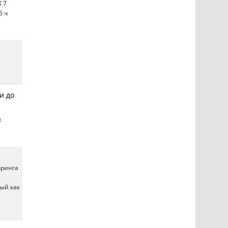
X 7
5 ч
й
и до
х
оринга
ный как