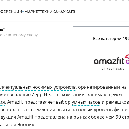
НФЕРЕНЦИИ
МАРКЕТ
ТЕХНИКА
НАУКА
ТВ
ws
*
о ключевому слову
Все категории
19
еллектуальных носимых устройств
, оринетированный на
вляется частью
Zepp Health
- компании, занимающейся
ия
. Amazfit представляет выбор
умных часов
и ремешков
 основан на стремлении выйти на новый уровень фитнес
дукция Amazfit представлена на рынках более чем 90 ст
манию
и
Японию
.