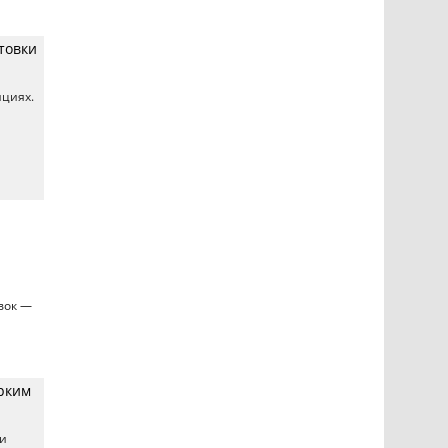
товки
нциях.
вок —
ярким
ли