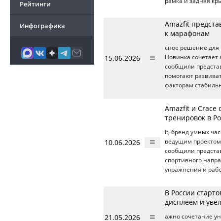
рамка и задняя кр
Рейтинги
Amazfit предста
Инфографика
к марафонам
сное решение для 
15.06.2026
Новинка сочетает 
сообщили предст
помогают развива
факторам стабильн
Amazfit и Crace
тренировок в Р
it, бренд умных ча
10.06.2026
ведущим проектом 
сообщили предст
спортивного напра
упражнения и рабо
В России старто
дисплеем и уве
21.05.2026
ажно сочетание ун