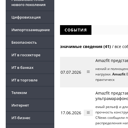
нового поколения
Цифровизация
Импортозамещение
СОБЫТИЯ
Безопасность
значимые сведения (41)
/
все со
ИТ в госсекторе
Amazfit предста
ИТ в банках
нений и полноценн
07.07.2026
нагрузки.
Amazfit
B
ИТ в торговле
практическ
Телеком
Amazfit предста
ультрамарафоно
Интернет
емый рельеф и дли
17.06.2026
прочность констр
ИТ-бизнес
CNews сообщили п
распределения наг