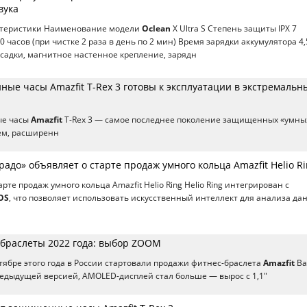
вука
ктеристики Наименование модели
Oclean
X Ultra S Степень защиты IPX 7
 часов (при чистке 2 раза в день по 2 мин) Время зарядки аккумулятора 4,
садки, магнитное настенное крепление, зарядн
ые часы Amazfit T-Rex 3 готовы к эксплуатации в экстремальн
е часы
Amazfit
T-Rex 3 — самое последнее поколение защищенных «умны
ем, расширенн
адо» объявляет о старте продаж умного кольца Amazfit Helio R
арте продаж умного кольца Amazfit Helio Ring Helio Ring интегрирован с
OS
, что позволяет использовать искусственный интеллект для анализа да
браслеты 2022 года: выбор ZOOM
ктябре этого года в России стартовали продажи фитнес-браслета
Amazfit
Ba
едыдущей версией, AMOLED-дисплей стал больше — вырос с 1,1"