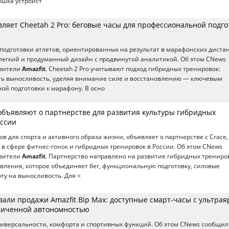
ышка устройст
вляет Cheetah 2 Pro: беговые часы для профессиональной подго
подготовки атлетов, ориентированных на результат в марафонских диста
легкий и продуманный дизайн с продвинутой аналитикой. Об этом CNews
авители
Amazfit
. Cheetah 2 Pro учитывают подход гибридных тренировок:
ть выносливость, уделяя внимание силе и восстановлению — ключевым
ой подготовки к марафону. В осно
 объявляют о партнерстве для развития культуры гибридных
оссии
сов для спорта и активного образа жизни, объявляет о партнерстве с Crace,
в сфере фитнес-гонок и гибридных тренировок в России. Об этом CNews
авители
Amazfit
. Партнерство направлено на развитие гибридных трениро
вления, которое объединяет бег, функциональную подготовку, силовые
ту на выносливость. Для <
вали продажи Amazfit Bip Max: доступные смарт-часы с ультра
личенной автономностью
иверсальности, комфорта и спортивных функций. Об этом CNews сообщи