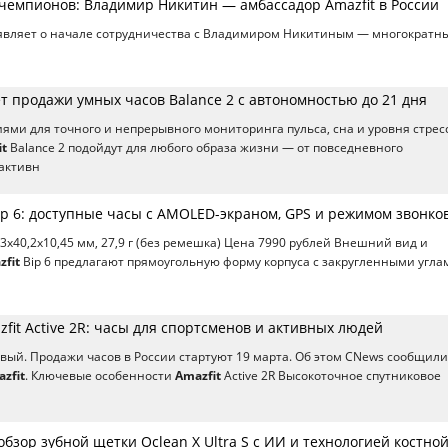
 чемпионов: Владимир Никитин — амбассадор Amazfit в России
вляет о начале сотрудничества с Владимиром Никитиным — многократн
ет продажи умных часов Balance 2 с автономностью до 21 дня
ми для точного и непрерывного мониторинга пульса, сна и уровня стресс
it
Balance 2 подойдут для любого образа жизни — от повседневного
активн
ip 6: доступные часы с AMOLED-экраном, GPS и режимом звонко
3х40,2х10,45 мм, 27,9 г (без ремешка) Цена 7990 рублей Внешний вид и
zfit
Bip 6 предлагают прямоугольную форму корпуса с закругленными угла
fit Active 2R: часы для спортсменов и активных людей
ый. Продажи часов в России стартуют 19 марта. Об этом CNews сообщили
zfit
. Ключевые особенности
Amazfit
Active 2R Высокоточное спутниковое
обзор зубной щетки Oclean X Ultra S с ИИ и технологией костно