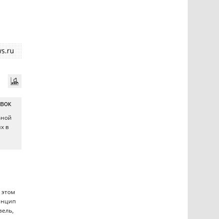
s.ru
овок
вной
х в
 этом
инцип
зель,