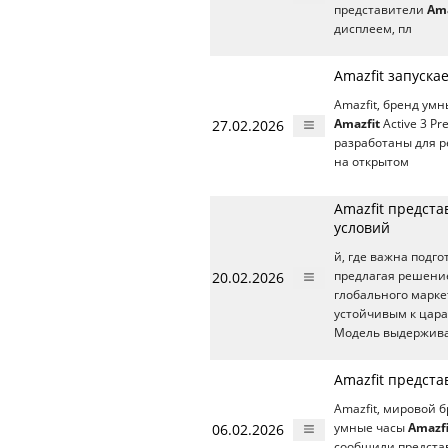
представители
Ama
дисплеем, пл
Amazfit запуска
Amazfit, бренд ум
27.02.2026
Amazfit
Active 3 P
разработаны для р
на открытом
Amazfit предста
условий
й, где важна подго
20.02.2026
предлагая решение
глобального марк
устойчивым к цара
Модель выдержива
Amazfit предста
Amazfit, мировой 
06.02.2026
умные часы
Amazfi
сообщили предст