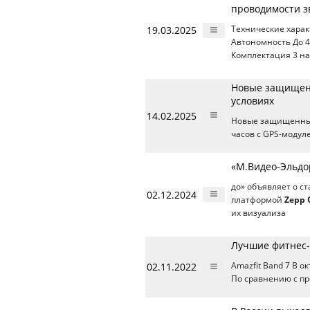
проводимости з
19.03.2025
Технические хара
Автономность До 40
Комплектация 3 на
Новые защищенн
условиях
14.02.2025
Новые защищенны
часов с GPS-модул
«М.Видео-Эльдор
до» объявляет о ст
02.12.2024
платформой
Zepp 
их визуализа
Лучшие фитнес-
02.11.2022
Amazfit Band 7 В о
По сравнению с пр