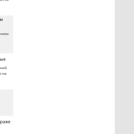
ем
ением
мые
шний
р на
траже