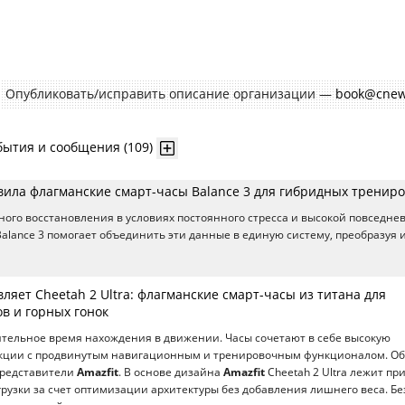
Опубликовать/исправить описание организации —
book@cnew
бытия и сообщения (109)
вила флагманские смарт-часы Balance 3 для гибридных тренир
ого восстановления в условиях постоянного стресса и высокой повседне
alance 3 помогает объединить эти данные в единую систему, преобразуя и
вляет Cheetah 2 Ultra: флагманские смарт-часы из титана для
в и горных гонок
тельное время нахождения в движении. Часы сочетают в себе высокую
укции с продвинутым навигационным и тренировочным функционалом. Об
редставители
Amazfit
. В основе дизайна
Amazfit
Cheetah 2 Ultra лежит пр
рузки за счет оптимизации архитектуры без добавления лишнего веса. Бе