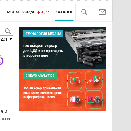
MOEXIT
1802,50
-0,23
КАТАЛОГ
ТЕХНОЛОГИЯ МЕСЯЦА
9231
▼
Как выбрать сервер
для ЦОД и не прогадать
в перспективе
CNEWS ANALYTICS
Топ-10 сфер применения
квантовых компьютеров.
Инфографика CNews
.
а и
ран и