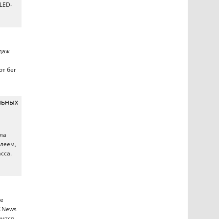
LED-
одаж
ют бег
альных
ла
плеем,
сса.
ке
 CNews
мится