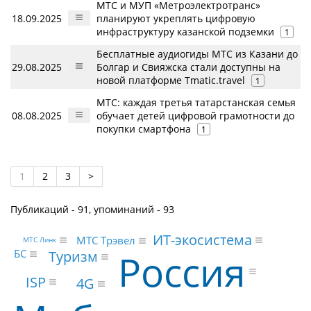
МТС и МУП «Метроэлектротранс»
18.09.2025
планируют укреплять цифровую
инфраструктуру казанской подземки
1
Бесплатные аудиогиды МТС из Казани до
29.08.2025
Болгар и Свияжска стали доступны на
новой платформе Tmatic.travel
1
МТС: каждая третья татарстанская семья
08.08.2025
обучает детей цифровой грамотности до
покупки смартфона
1
1
2
3
>
Публикаций - 91, упоминаний - 93
ИТ-экосистема
МТС Трэвел
МТС Линк
Россия
БС
Туризм
ISP
4G