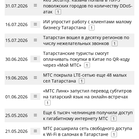
31.07.2026
поволжских городов по количеству DDoS-
атак
1
ИИ упростит работу с клиентами малому
16.07.2026
бизнесу Татарстана
1
Татарстан вошел в десятку регионов по
15.07.2026
числу нежелательных звонков
1
Татарстанские туристы смогут
30.06.2026
оплачивать покупки в Китае по QR-коду
через «Мой МТС»
1
МТС покрыла LTE-сетью еще 48 малых
19.06.2026
сел Татарстана
1
«МТС Линк» запустил перевод субтитров
01.06.2026
на татарский язык на онлайн-встречах
1
Еще 6 тысяч челнинцев получили доступ
25.05.2026
к гигабитному интернету МТС
1
МТС расширила сеть свободного доступа
21.05.2026
к Wi-Fi в салонах в Татарстане
1