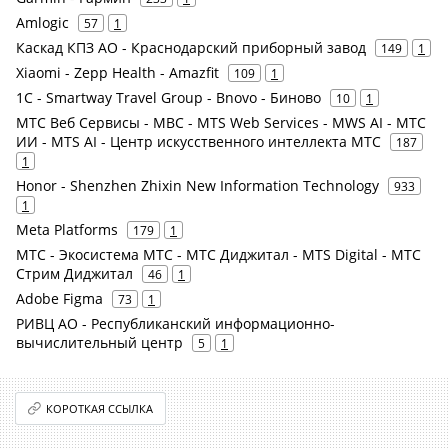
Amlogic
57
1
Каскад КПЗ АО - Краснодарский приборный завод
149
1
Xiaomi - Zepp Health - Amazfit
109
1
1С - Smartway Travel Group - Bnovo - Биново
10
1
МТС Веб Сервисы - МВС - MTS Web Services - MWS AI - МТС
ИИ - MTS AI - Центр искусственного интеллекта МТС
187
1
Honor - Shenzhen Zhixin New Information Technology
933
1
Meta Platforms
179
1
МТС - Экосистема МТС - МТС Диджитал - MTS Digital - МТС
Стрим Диджитал
46
1
Adobe Figma
73
1
РИВЦ АО - Республиканский информационно-
вычислительный центр
5
1
КОРОТКАЯ ССЫЛКА