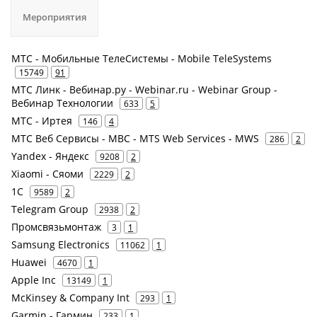
Мероприятия
МТС - Мобильные ТелеСистемы - Mobile TeleSystems
15749
91
МТС Линк - Вебинар.ру - Webinar.ru - Webinar Group -
Вебинар Технологии
633
5
МТС - Иртея
146
4
МТС Веб Сервисы - МВС - MTS Web Services - MWS
286
2
Yandex - Яндекс
9208
2
Xiaomi - Сяоми
2229
2
1С
9589
2
Telegram Group
2938
2
Промсвязьмонтаж
3
1
Samsung Electronics
11062
1
Huawei
4670
1
Apple Inc
13149
1
McKinsey & Company Int
293
1
Garmin - Гармин
233
1