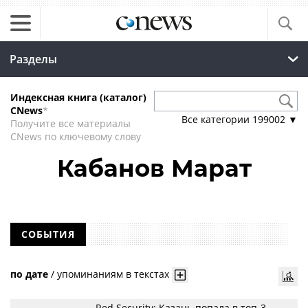
Разделы
Индексная книга (каталог)
CNews
*
Все категории
199002
▼
Получите все материалы
CNews по ключевому слову
Кабанов Марат
СОБЫТИЯ
по дате
/
упоминаниям в текстах
Red Security: Казань попала в топ-3