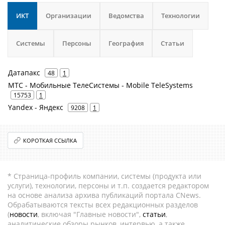
ИКТ
Организации
Ведомства
Технологии
Системы
Персоны
География
Статьи
Датапакс
48
1
МТС - Мобильные ТелеСистемы - Mobile TeleSystems
15753
1
Yandex - Яндекс
9208
1
КОРОТКАЯ ССЫЛКА
* Страница-профиль компании, системы (продукта или
услуги), технологии, персоны и т.п. создается редактором
на основе анализа архива публикаций портала CNews.
Обрабатываются тексты всех редакционных разделов
(
новости
, включая "Главные новости",
статьи
,
аналитические обзоры рынков, интервью, а также