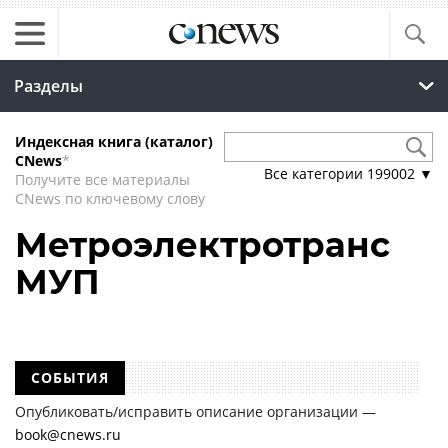
Разделы
Индексная книга (каталог)
CNews
*
Все категории
199002
▼
Получите все материалы
CNews по ключевому слову
Метроэлектротранс
МУП
СОБЫТИЯ
Опубликовать/исправить описание организации —
book@cnews.ru