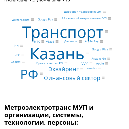
Цифровая трансформация
Московский метрополитен ГУП
Google Pay
Демография
Транспорт
Датапакс
Apple Pay
VSaaS
МТС
Казань
PIN
Google Play
NFC
Яндекс Go
Gadget
Правительство РФ
ЕДДС
Apple
РФ
Эквайринг
Yandex
Финансовый сектор
Метроэлектротранс МУП и
организации, системы,
технологии, персоны: