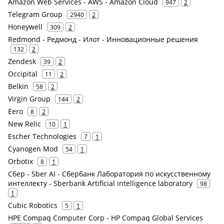
Amazon Web Services - AWS - Amazon Cloud
947
2
Telegram Group
2940
2
Honeywell
309
2
Redmond - Редмонд - Илот - Инновационные решения
132
2
Zendesk
39
2
Occipital
11
2
Belkin
58
2
Virgin Group
144
2
Eero
8
2
New Relic
10
1
Escher Technologies
7
1
Cyanogen Mod
54
1
Orbotix
8
1
Сбер - Sber AI - Сбербанк Лаборатория по искусственному
интеллекту - Sberbank Artificial intelligence laboratory
98
1
Cubic Robotics
5
1
HPE Compaq Computer Corp - HP Compaq Global Services