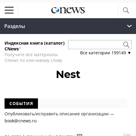
Разделы
Индексная книга (каталог)
CNews
*
Все категории
199149
▼
Получите все материалы
CNews по ключевому слову
Nest
СОБЫТИЯ
Опубликовать/исправить описание организации —
book@cnews.ru