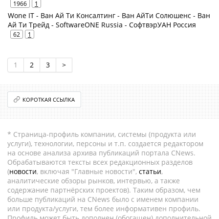
1966
1
Wone IT - Ван Ай Ти Консалтинг - Ван АйТи Солюшенс - Ван
Ай Ти Трейд - SoftwareONE Russia - СофтвэрУАН Россия
62
1
1
2
3
>
КОРОТКАЯ ССЫЛКА
* Страница-профиль компании, системы (продукта или
услуги), технологии, персоны и т.п. создается редактором
на основе анализа архива публикаций портала CNews.
Обрабатываются тексты всех редакционных разделов
(
новости
, включая "Главные новости",
статьи
,
аналитические обзоры рынков, интервью, а также
содержание партнёрских проектов). Таким образом, чем
больше публикаций на CNews было с именем компании
или продукта/услуги, тем более информативен профиль.
Профиль может быть дополнен (обогащен) дополнительной