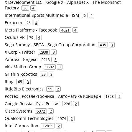
X Development LLC - Google X - Alphabet X - The Moonshot
Factory
36
4
International Sports Multimedia - ISM
6
4
Eurocom
26
4
Meta Platforms - Facebook
4621
4
Oculus VR
79
4
Sega Sammy - SEGA - Sega Group Corporation
435
3
X Corp - Twitter
2938
3
Yandex - Яндекс
9213
3
VK - Mail.ru Group
3602
3
Grishin Robotics
29
3
Ring
65
3
littleBits Electronics
11
2
Ростех - Росэлектроника - Автоматика Концерн
1828
2
Google Russia - Гугл Россия
226
2
Cisco Systems
5372
2
Qualcomm Technologies
1974
2
Intel Corporation
12811
2