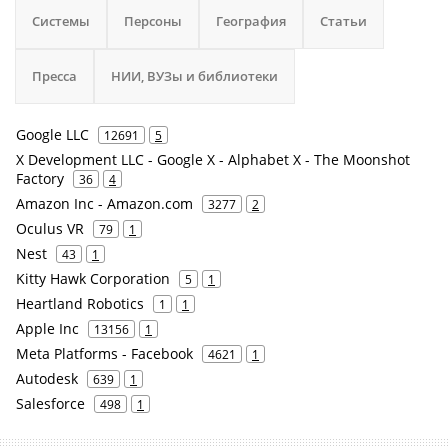
Системы
Персоны
География
Статьи
Пресса
НИИ, ВУЗы и библиотеки
Google LLC
12691
5
X Development LLC - Google X - Alphabet X - The Moonshot
Factory
36
4
Amazon Inc - Amazon.com
3277
2
Oculus VR
79
1
Nest
43
1
Kitty Hawk Corporation
5
1
Heartland Robotics
1
1
Apple Inc
13156
1
Meta Platforms - Facebook
4621
1
Autodesk
639
1
Salesforce
498
1