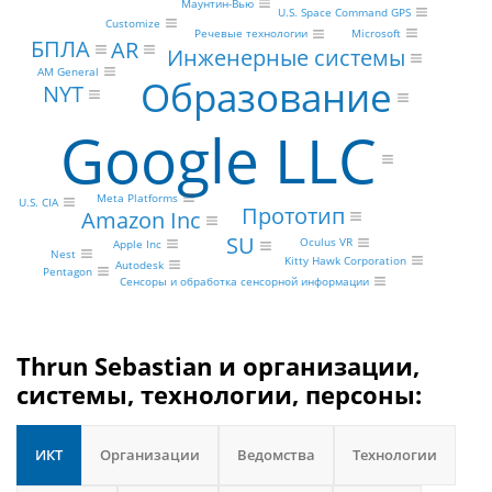
Маунтин-Вью
U.S. Space Command GPS
Customize
Microsoft
Речевые технологии
БПЛА
AR
Инженерные системы
AM General
Образование
NYT
Google LLC
Meta Platforms
U.S. CIA
Прототип
Amazon Inc
SU
Oculus VR
Apple Inc
Nest
Kitty Hawk Corporation
Autodesk
Pentagon
Сенсоры и обработка сенсорной информации
Thrun Sebastian и организации,
системы, технологии, персоны:
ИКТ
Организации
Ведомства
Технологии