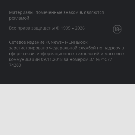
Материалы, помеченные знаком ■, являются
рекламой
Все права защищены © 1995 – 2026
Сетевое издание «CNews» («СиНьюс»)
зарегистрировано Федеральной службой по надзору в
сфере связи, информационных технологий и массовых
коммуникаций 09.11.2018 за номером Эл № ФС77 –
74283