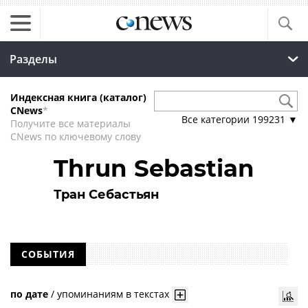
Разделы
Индексная книга (каталог)
CNews
*
Все категории
199231
▼
Получите все материалы
CNews по ключевому слову
Thrun Sebastian
Тран Себастьян
СОБЫТИЯ
по дате
/
упоминаниям в текстах