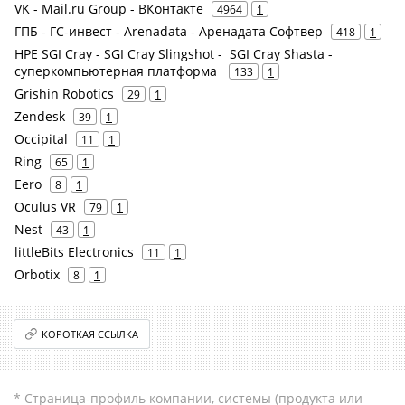
VK - Mail.ru Group - ВКонтакте
4964
1
ГПБ - ГС-инвест - Arenadata - Аренадата Софтвер
418
1
HPE SGI Cray - SGI Cray Slingshot - SGI Cray Shasta -
суперкомпьютерная платформа
133
1
Grishin Robotics
29
1
Zendesk
39
1
Occipital
11
1
Ring
65
1
Eero
8
1
Oculus VR
79
1
Nest
43
1
littleBits Electronics
11
1
Orbotix
8
1
КОРОТКАЯ ССЫЛКА
* Страница-профиль компании, системы (продукта или