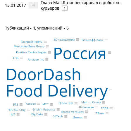
Глава Mail.Ru инвестировал в роботов-
13.01.2017
курьеров
1
Публикаций - 4, упоминаний - 6
3D технологии
Тинькофф банк
Газпром нефть
Россия
Mercedes-Benz Group
Positive Technologies
ГПБ
Amazon Inc
DoorDash
Food Delivery
Mail.ru Group
Qihoo 360
Yandex
МТС
ВТБ
ВКонтакте
БПЛА
Grishin Robotics
HPE SGI Cray
Shasta Ventures
ТБанк
Big Data
IoT
EdTech
Земля