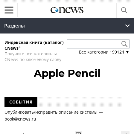
Разделы
Индексная книга (каталог)
CNews
*
Все категории
199124
▼
Получите все материалы
CNews по ключевому слову
Apple Pencil
СОБЫТИЯ
Опубликовать/исправить описание системы —
book@cnews.ru