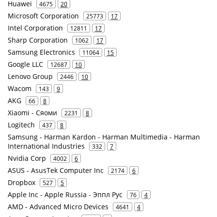
Huawei
4675
20
Microsoft Corporation
25773
17
Intel Corporation
12811
17
Sharp Corporation
1062
17
Samsung Electronics
11064
15
Google LLC
12687
10
Lenovo Group
2446
10
Wacom
143
9
AKG
66
8
Xiaomi - Сяоми
2231
8
Logitech
437
8
Samsung - Harman Kardon - Harman Multimedia - Harman
International Industries
332
7
Nvidia Corp
4002
6
ASUS - AsusTek Computer Inc
2174
6
Dropbox
527
5
Apple Inc - Apple Russia - Эппл Рус
76
4
AMD - Advanced Micro Devices
4641
4