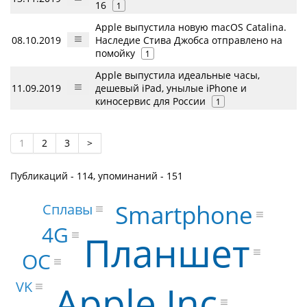
16
1
Apple выпустила новую macOS Catalina.
08.10.2019
Наследие Стива Джобса отправлено на
помойку
1
Apple выпустила идеальные часы,
11.09.2019
дешевый iPad, унылые iPhone и
киносервис для России
1
1
2
3
>
Публикаций - 114, упоминаний - 151
Smartphone
Сплавы
4G
Планшет
ОС
Apple Inc
VK