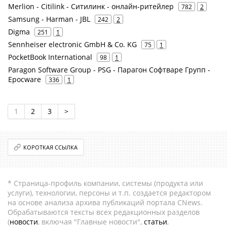
Merlion - Citilink - Ситилинк - онлайн-ритейлер
782
2
Samsung - Harman - JBL
242
2
Digma
251
1
Sennheiser electronic GmbH & Co. KG
75
1
PocketBook International
98
1
Paragon Software Group - PSG - Парагон Софтваре Групп -
Epocware
336
1
1
2
3
>
КОРОТКАЯ ССЫЛКА
* Страница-профиль компании, системы (продукта или
услуги), технологии, персоны и т.п. создается редактором
на основе анализа архива публикаций портала CNews.
Обрабатываются тексты всех редакционных разделов
(
новости
, включая "Главные новости",
статьи
,