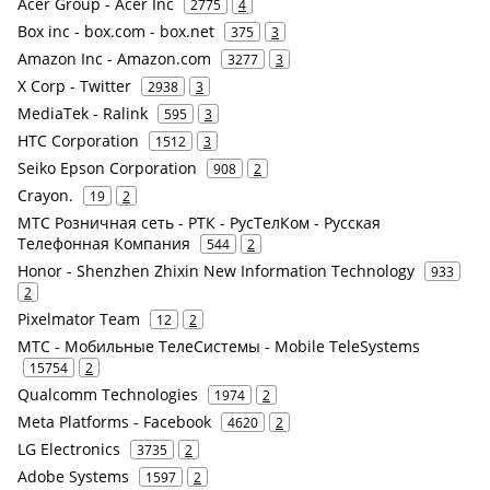
Acer Group - Acer Inc
2775
4
Box inc - box.com - box.net
375
3
Amazon Inc - Amazon.com
3277
3
X Corp - Twitter
2938
3
MediaTek - Ralink
595
3
HTC Corporation
1512
3
Seiko Epson Corporation
908
2
Crayon.
19
2
МТС Розничная сеть - РТК - РусТелКом - Русская
Телефонная Компания
544
2
Honor - Shenzhen Zhixin New Information Technology
933
2
Pixelmator Team
12
2
МТС - Мобильные ТелеСистемы - Mobile TeleSystems
15754
2
Qualcomm Technologies
1974
2
Meta Platforms - Facebook
4620
2
LG Electronics
3735
2
Adobe Systems
1597
2