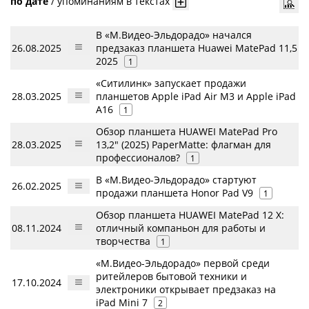
по дате
/
упоминаниям в текстах
В «М.Видео-Эльдорадо» начался
26.08.2025
предзаказ планшета Huawei MatePad 11,5
2025
1
«Ситилинк» запускает продажи
28.03.2025
планшетов Apple iPad Air М3 и Apple iPad
A16
1
Обзор планшета HUAWEI MatePad Pro
28.03.2025
13,2" (2025) PaperMatte: флагман для
профессионалов?
1
В «М.Видео-Эльдорадо» стартуют
26.02.2025
продажи планшета Honor Pad V9
1
Обзор планшета HUAWEI MatePad 12 X:
08.11.2024
отличный компаньон для работы и
творчества
1
«М.Видео-Эльдорадо» первой среди
ритейлеров бытовой техники и
17.10.2024
электроники открывает предзаказ на
iPad Mini 7
2