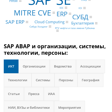
HRM
IDC
IOI
MITRE CVE
ERP
СУБД
SAP ERP
Cloud Computing
Бухгалтерия
Сибур Холдинг
РГУ нефти и газа имени Губкина
SAP ABAP и организации, системы,
технологии, персоны:
ИКТ
Организации
Ведомства
Ассоциации
Технологии
Системы
Персоны
География
Статьи
Пресса
ИАА
НИИ, ВУЗы и библиотеки
Мероприятия