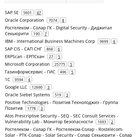
SAP SE
5601
47
Oracle Corporation
7074
8
Ростелеком - Сόлар ГК - Digital Security - Диджитал
Секьюрити
190
7
IBM - International Business Machines Corp
9699
6
SAP CIS - САП СНГ
868
6
ERPScan - ЕРПСкан
27
5
Microsoft Corporation
25775
5
Газинформсервис - ГИС
496
5
1С
9594
4
Google LLC
12690
3
Oracle Siebel Systems
519
3
Positive Technologies - Позитив Текнолоджиз - Группа
Позитив
1778
3
Atos Prescriptive Security - SEQ - SEC Consult Services -
Vulnerability Lab - Монитор безопасности
1693
2
Ростелеком - Сόлар ГК - Ростелеком-Солар - Rostelecom-
Solar - РТК-Солар - Solar Security - Солар Секьюрити - Солар