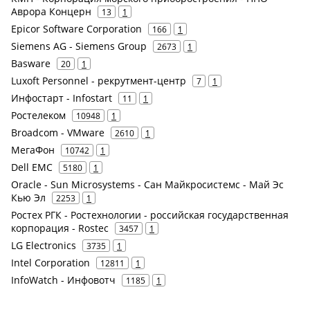
Аврора Концерн
13
1
Epicor Software Corporation
166
1
Siemens AG - Siemens Group
2673
1
Basware
20
1
Luxoft Personnel - рекрутмент-центр
7
1
Инфостарт - Infostart
11
1
Ростелеком
10948
1
Broadcom - VMware
2610
1
МегаФон
10742
1
Dell EMC
5180
1
Oracle - Sun Microsystems - Сан Майкросистемс - Май Эс
Кью Эл
2253
1
Ростех РГК - Ростехнологии - российская государственная
корпорация - Rostec
3457
1
LG Electronics
3735
1
Intel Corporation
12811
1
InfoWatch - Инфовотч
1185
1