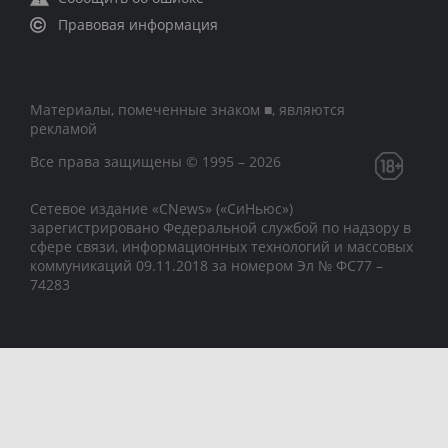
Правовая информация
Материалы, помеченные знаком ■, являются
рекламой
Все права защищены © 1995 – 2026
Сетевое издание «CNews» («СиНьюс»)
зарегистрировано Федеральной службой по надзору в
сфере связи, информационных технологий и массовых
коммуникаций 09.11.2018 за номером Эл № ФС77 –
74283