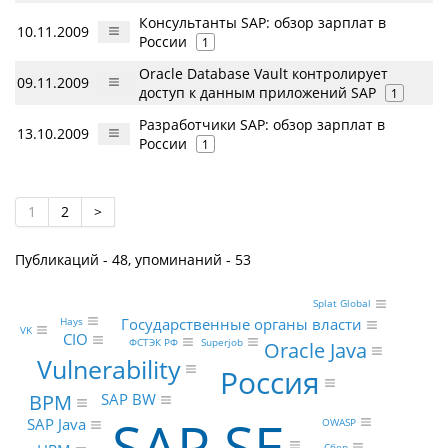
Консультанты SAP: обзор зарплат в
10.11.2009
России
1
Oracle Database Vault контролирует
09.11.2009
доступ к данным приложений SAP
1
Разработчики SAP: обзор зарплат в
13.10.2009
России
1
1
2
>
Публикаций - 48, упоминаний - 53
Splat Global
Hays
Государственные органы власти
VK
CIO
Superjob
ФСТЭК РФ
Oracle Java
Vulnerability
Россия
BPM
SAP BW
SAP SE
SAP Java
OWASP
Сбер