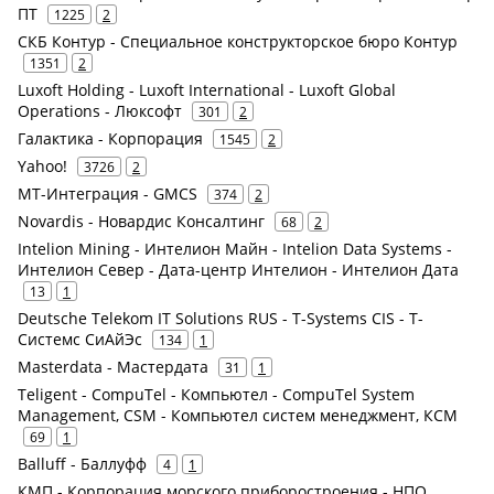
ПТ
1225
2
СКБ Контур - Специальное конструкторское бюро Контур
1351
2
Luxoft Holding - Luxoft International - Luxoft Global
Operations - Люксофт
301
2
Галактика - Корпорация
1545
2
Yahoo!
3726
2
МТ-Интеграция - GMCS
374
2
Novardis - Новардис Консалтинг
68
2
Intelion Mining - Интелион Майн - Intelion Data Systems -
Интелион Север - Дата-центр Интелион - Интелион Дата
13
1
Deutsche Telekom IT Solutions RUS - T-Systems CIS - Т-
Системс СиАйЭс
134
1
Masterdata - Мастердата
31
1
Teligent - CompuTel - Компьютел - CompuTel System
Management, CSM - Компьютел систем менеджмент, КСМ
69
1
Balluff - Баллуфф
4
1
КМП - Корпорация морского приборостроения - НПО