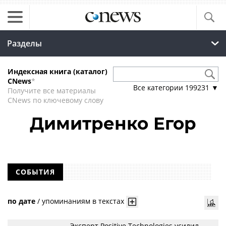
Разделы
Индексная книга (каталог)
CNews
*
Все категории
199231
▼
Получите все материалы
CNews по ключевому слову
Димитренко Егор
СОБЫТИЯ
по дате
/
упоминаниям в текстах
Эксперт Positive Technologies усилил