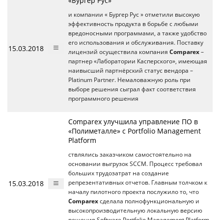
«Бургер Рус»
и компании « Бургер Рус » отметили высокую
эффективность продукта в борьбе с любыми
вредоносными программами, а также удобство
его использования и обслуживания. Поставку
15.03.2018
лицензий осуществила компания
Comparex
–
партнер «Лаборатории Касперского», имеющая
наивысший партнёрский статус вендора –
Platinum Partner. Немаловажную роль при
выборе решения сыграл факт соответствия
программного решения
Comparex улучшила управление ПО в
«Полиметалле» с Portfolio Management
Platform
ствлялись заказчиком самостоятельно на
основании выгрузок SCCM. Процесс требовал
больших трудозатрат на создание
15.03.2018
репрезентативных отчетов. Главным толчком к
началу пилотного проекта послужило то, что
Comparex
сделала полнофункциональную и
высокопроизводительную локальную версию
решения Software Portfolio Management Platform