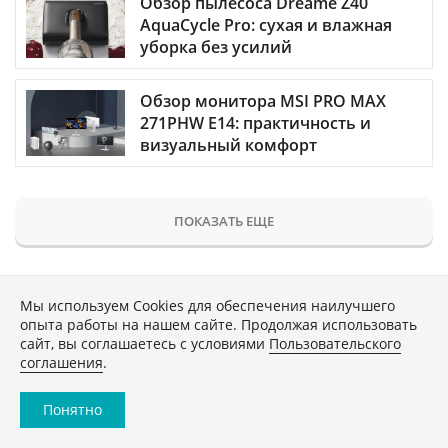
Обзор пылесоса Dreame Z40
AquaCycle Pro: сухая и влажная
уборка без усилий
Обзор монитора MSI PRO MAX
271PHW E14: практичность и
визуальный комфорт
ПОКАЗАТЬ ЕЩЕ
Мы используем Сookies для обеспечения наилучшего
опыта работы на нашем сайте. Продолжая использовать
НАУКА
сайт, вы соглашаетесь с условиями
Пользовательского
соглашения
.
Почему эволюция застопорилась
на миллионы лет, прежде чем
Понятно
внезапно возобновиться?