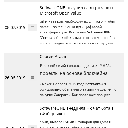
SoftwareONE получила авторизацию
Microsoft Open Value
ий и навыков, необходимых для того, чтобы
08.07.2019
помочь заказчику на пути цифровой
трансформации. Компания
SoftwareONE
(Comparex), глобальный партнер Microsoft в
мире с тридцатилетним стажем сотруднич
Сергей Агаев -
Российский бизнес делает SAM-
проекты на основе блокчейна
26.06.2019
CNews: 1 апреля 2019 года
SoftwareONE
официально объявила о закрытии сделки по
покупке Comparex. Как протекает процесс
SoftwareONE внедрила HR чат-бота в
«Фаберлике»
ерии, бытовой химии, товаров для дома и
25.06.2019
здоровья, одежды, обуви и аксессуаров.