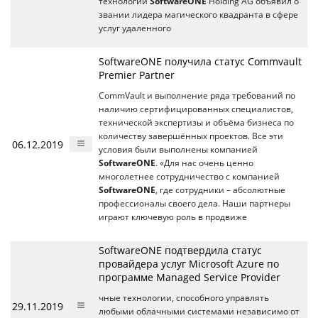
технологий
SoftwareONE
Holding AG объявил о
звании лидера магического квадранта в сфере
услуг удаленного
SoftwareONE получила статус Commvault
Premier Partner
CommVault и выполнение ряда требований по
наличию сертифицированных специалистов,
технической экспертизы и объёма бизнеса по
количеству завершённых проектов. Все эти
06.12.2019
условия были выполнены компанией
SoftwareONE
. «Для нас очень ценно
многолетнее сотрудничество с компанией
SoftwareONE
, где сотрудники – абсолютные
профессионалы своего дела. Наши партнеры
играют ключевую роль в продвиже
SoftwareONE подтвердила статус
провайдера услуг Microsoft Azure по
программе Managed Service Provider
чные технологии, способного управлять
29.11.2019
любыми облачными системами независимо от