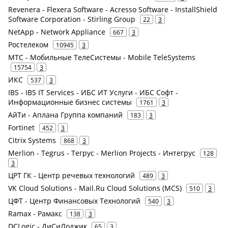
Revenera - Flexera Software - Acresso Software - InstallShield
Software Corporation - Stirling Group
22
3
NetApp - Network Appliance
667
3
Ростелеком
10945
3
МТС - Мобильные ТелеСистемы - Mobile TeleSystems
15754
3
ИКС
537
3
IBS - IBS IT Services - ИБС ИТ Услуги - ИБС Софт -
Информационные бизнес системы
1761
3
АйТи - Аплана Группа компаний
183
3
Fortinet
452
3
Citrix Systems
868
3
Merlion - Tegrus - Тегрус - Merlion Projects - Интегрус
128
3
ЦРТ ГК - Центр речевых технологий
489
3
VK Cloud Solutions - Mail.Ru Cloud Solutions (MCS)
510
3
ЦФТ - Центр Финансовых Технологий
540
3
Ramax - Рамакс
138
3
DCLogic - ДиСиЛоджик
65
3