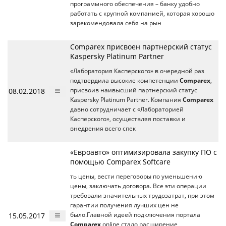
программного обеспечения – банку удобно
работать с крупной компанией, которая хорошо
зарекомендовала себя на рын
Comparex присвоен партнерский статус
Kaspersky Platinum Partner
«Лаборатория Касперского» в очередной раз
подтвердила высокие компетенции
Comparex
,
08.02.2018
присвоив наивысший партнерский статус
Kaspersky Platinum Partner. Компания
Comparex
давно сотрудничает с «Лабораторией
Касперского», осуществляя поставки и
внедрения всего спек
«Евроавто» оптимизировала закупку ПО с
помощью Comparex Softcare
ть цены, вести переговоры по уменьшению
цены, заключать договора. Все эти операции
требовали значительных трудозатрат, при этом
гарантии получения лучших цен не
15.05.2017
было.Главной идеей подключения портала
Comparex
online стало расширение