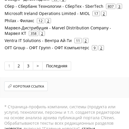
Сбер - Сбербанк Технологии - СберТех - SberTech
807
3
Microsoft Ireland Operations Limited - MIOL
17
2
Philax - Филакс
12
2
Марвел-Дистрибуция - Marvel Distribution Company -
Марвел КТ
358
2
Ventra IT Solutions - Вентра Ай-Ти
11
2
OFT Group - ОФТ Групп - ОФТ Компьютерс
9
2
1
2
3
>
Последняя
КОРОТКАЯ ССЫЛКА
* Страница-профиль компании, системы (продукта или
услуги), технологии, персоны и т.п. создается редактором
на основе анализа архива публикаций портала CNews.
Обрабатываются тексты всех редакционных разделов
(
новости
, включая "Главные новости",
статьи
,