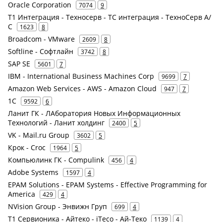
Oracle Corporation
7074
9
Т1 Интеграция - Техносерв - ТС интеграция - ТехноСерв А/
С
1623
8
Broadcom - VMware
2609
8
Softline - Софтлайн
3742
8
SAP SE
5601
7
IBM - International Business Machines Corp
9699
7
Amazon Web Services - AWS - Amazon Cloud
947
7
1С
9592
6
Ланит ГК - ЛАборатория Новых Информационных
Технологий - Ланит холдинг
2400
5
VK - Mail.ru Group
3602
5
Крок - Croc
1964
5
Компьюлинк ГК - Compulink
456
4
Adobe Systems
1597
4
EPAM Solutions - EPAM Systems - Effective Programming for
America
429
4
NVision Group - Энвижн Груп
699
4
Т1 Сервионика - Айтеко - iTeco - Ай-Теко
1139
4