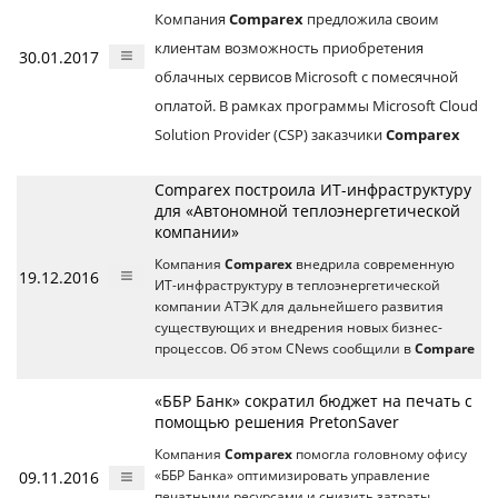
Компания
Comparex
предложила своим
клиентам возможность приобретения
30.01.2017
облачных сервисов Microsoft с помесячной
оплатой. В рамках программы Microsoft Cloud
Solution Provider (CSP) заказчики
Comparex
Comparex построила ИТ-инфраструктуру
для «Автономной теплоэнергетической
компании»
Компания
Comparex
внедрила современную
19.12.2016
ИТ-инфраструктуру в теплоэнергетической
компании АТЭК для дальнейшего развития
существующих и внедрения новых бизнес-
процессов. Об этом CNews сообщили в
Compare
«ББР Банк» сократил бюджет на печать с
помощью решения PretonSaver
Компания
Comparex
помогла головному офису
09.11.2016
«ББР Банка» оптимизировать управление
печатными ресурсами и снизить затраты