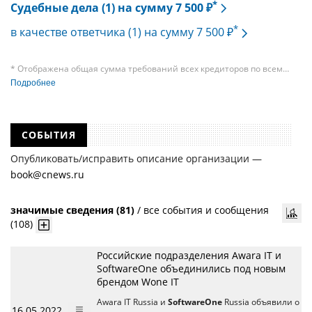
*
Судебные дела (1) на сумму 7 500 ₽
*
в качестве ответчика (1) на сумму 7 500 ₽
* Отображена общая сумма требований всех кредиторов по всем
судебным делам, в рамках которых компания подавала требования
Подробнее
к своим должникам — организациям. При этом, общая сумма
требований всех кредиторов по делу о банкротстве не тождественна
сумме требования одного конкретного кредитора, кредиторов
в одном таком деле может быть несколько десятков, а размеры сумм
СОБЫТИЯ
требований одних могут быть больше или меньше размеров
требований других кредиторов.
Опубликовать/исправить описание организации —
book@cnews.ru
значимые сведения (81)
/
все события и сообщения
(108)
Российские подразделения Awara IT и
SoftwareOne объединились под новым
брендом Wone IT
Awara IT Russia и
SoftwareOne
Russia объявили о
16.05.2022