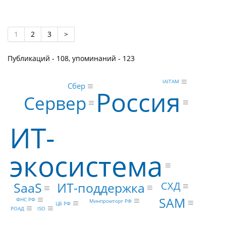
1
2
3
>
Публикаций - 108, упоминаний - 123
IAITAM
Сбер
Россия
Сервер
ИТ-
экосистема
ИТ-поддержка
СХД
SaaS
SAM
ФНС РФ
Минпромторг РФ
ЦБ РФ
РОАД
ISO