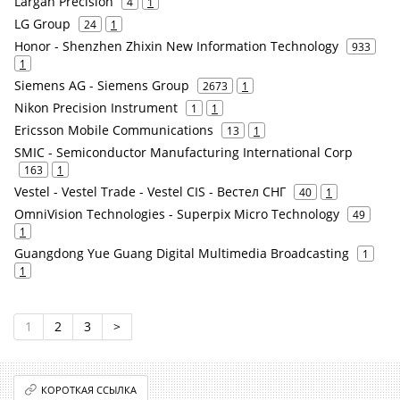
Largan Precision
4
1
LG Group
24
1
Honor - Shenzhen Zhixin New Information Technology
933
1
Siemens AG - Siemens Group
2673
1
Nikon Precision Instrument
1
1
Ericsson Mobile Communications
13
1
SMIC - Semiconductor Manufacturing International Corp
163
1
Vestel - Vestel Trade - Vestel CIS - Вестел СНГ
40
1
OmniVision Technologies - Superpix Micro Technology
49
1
Guangdong Yue Guang Digital Multimedia Broadcasting
1
1
1
2
3
>
КОРОТКАЯ ССЫЛКА