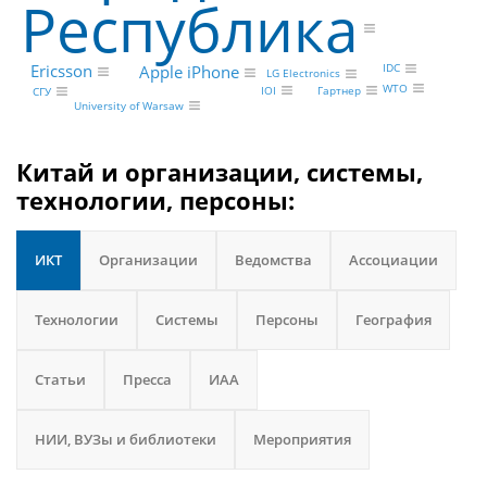
Республика
IDC
Ericsson
Apple iPhone
LG Electronics
WTO
IOI
Гартнер
СГУ
University of Warsaw
Китай и организации, системы,
технологии, персоны:
ИКТ
Организации
Ведомства
Ассоциации
Технологии
Системы
Персоны
География
Статьи
Пресса
ИАА
НИИ, ВУЗы и библиотеки
Мероприятия