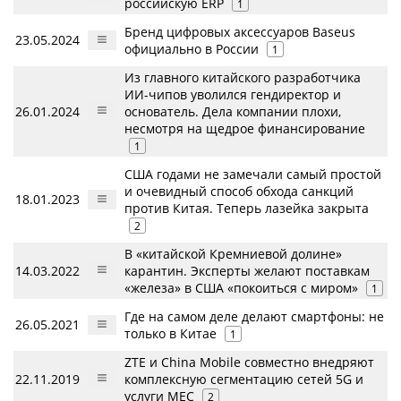
российскую ERP
1
Бренд цифровых аксессуаров Baseus
23.05.2024
официально в России
1
Из главного китайского разработчика
ИИ-чипов уволился гендиректор и
26.01.2024
основатель. Дела компании плохи,
несмотря на щедрое финансирование
1
США годами не замечали самый простой
и очевидный способ обхода санкций
18.01.2023
против Китая. Теперь лазейка закрыта
2
В «китайской Кремниевой долине»
14.03.2022
карантин. Эксперты желают поставкам
«железа» в США «покоиться с миром»
1
Где на самом деле делают смартфоны: не
26.05.2021
только в Китае
1
ZTE и China Mobile совместно внедряют
22.11.2019
комплексную сегментацию сетей 5G и
услуги MEC
2