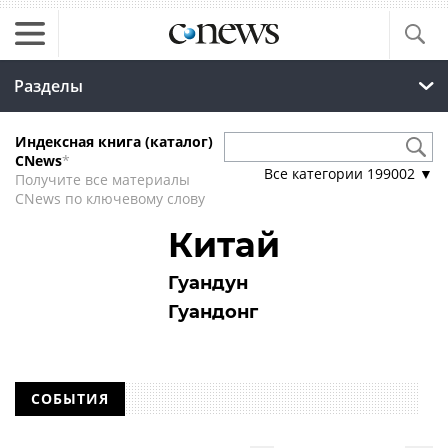
Разделы
Индексная книга (каталог)
CNews
*
Все категории
199002
▼
Получите все материалы
CNews по ключевому слову
Китай
Гуандун
Гуандонг
СОБЫТИЯ