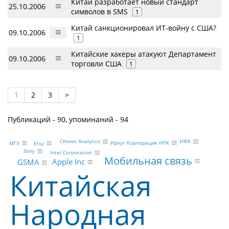
Китай разработает новый стандарт
25.10.2006
символов в SMS
1
Китай санкционировал ИТ-войну с США?
09.10.2006
1
Китайские хакеры атакуют Департамент
09.10.2006
торговли США
1
1
2
3
>
Публикаций - 90, упоминаний - 94
ИФК
CNews Analytics
Иркут Корпорация НПК
МГУ
Etsy
Sony
Intel Corporation
Мобильная связь
Apple Inc
GSMA
Китайская
Народная