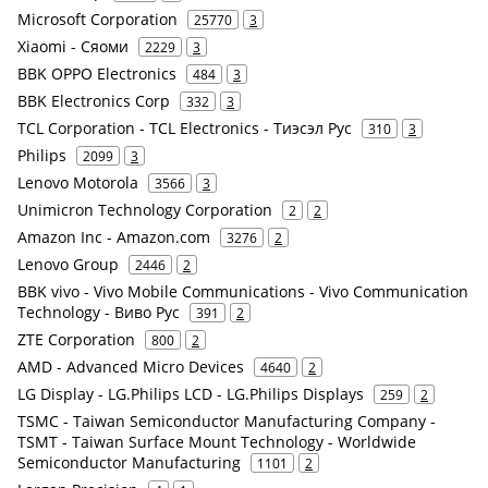
Microsoft Corporation
25770
3
Xiaomi - Сяоми
2229
3
BBK OPPO Electronics
484
3
BBK Electronics Corp
332
3
TCL Corporation - TCL Electronics - Тиэсэл Рус
310
3
Philips
2099
3
Lenovo Motorola
3566
3
Unimicron Technology Corporation
2
2
Amazon Inc - Amazon.com
3276
2
Lenovo Group
2446
2
BBK vivo - Vivo Mobile Communications - Vivo Communication
Technology - Виво Рус
391
2
ZTE Corporation
800
2
AMD - Advanced Micro Devices
4640
2
LG Display - LG.Philips LCD - LG.Philips Displays
259
2
TSMC - Taiwan Semiconductor Manufacturing Company -
TSMT - Taiwan Surface Mount Technology - Worldwide
Semiconductor Manufacturing
1101
2