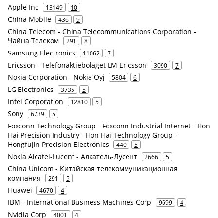
Apple Inc
13149
10
China Mobile
436
9
China Telecom - China Telecommunications Corporation -
Чайна Телеком
291
8
Samsung Electronics
11062
7
Ericsson - Telefonaktiebolaget LM Ericsson
3090
7
Nokia Corporation - Nokia Oyj
5804
6
LG Electronics
3735
5
Intel Corporation
12810
5
Sony
6739
5
Foxconn Technology Group - Foxconn Industrial Internet - Hon
Hai Precision Industry - Hon Hai Technology Group -
Hongfujin Precision Electronics
440
5
Nokia Alcatel-Lucent - Алкатель-Лусент
2666
5
China Unicom - Китайская телекоммуникационная
компания
291
5
Huawei
4670
4
IBM - International Business Machines Corp
9699
4
Nvidia Corp
4001
4