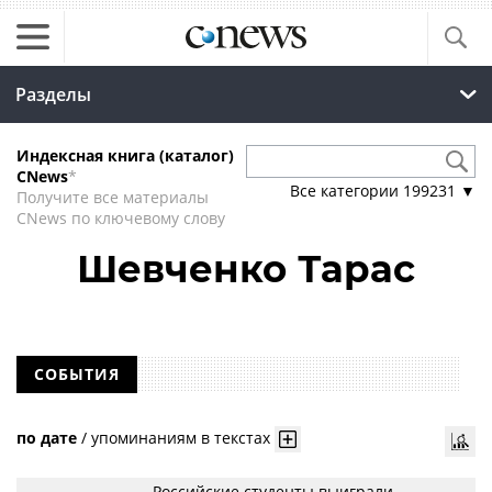
Разделы
Индексная книга (каталог)
CNews
*
Все категории
199231
▼
Получите все материалы
CNews по ключевому слову
Шевченко Тарас
СОБЫТИЯ
по дате
/
упоминаниям в текстах
Российские студенты выиграли