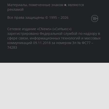
Материалы, помеченные знаком ■, являются
рекламой
Все права защищены © 1995 – 2026
Сетевое издание «CNews» («СиНьюс»)
зарегистрировано Федеральной службой по надзору в
сфере связи, информационных технологий и массовых
коммуникаций 09.11.2018 за номером Эл № ФС77 –
74283