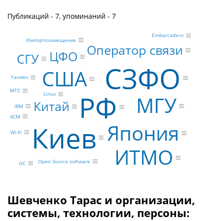
Публикаций - 7, упоминаний - 7
Embarcadero
Импортозамещение
Оператор связи
ЦФО
СГУ
СЗФО
США
Yandex
МТС
РФ
Linux
МГУ
Китай
IBM
ACM
Киев
Япония
Wi-Fi
ИТМО
Open Source software
ОС
Шевченко Тарас и организации,
системы, технологии, персоны: