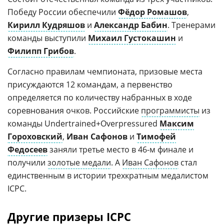
Победу России обеспечили
Фёдор Ромашов
,
Кирилл Кудряшов
и
Александр Бабин
. Тренерами
команды выступили
Михаил Густокашин
и
Филипп Грибов
.
Согласно правилам чемпионата, призовые места
присуждаются 12 командам, а первенство
определяется по количеству набранных в ходе
соревнования очков. Российские
программисты
из
команды Undertrained+Overpressured
Максим
Гороховский
,
Иван Сафонов
и
Тимофей
Федосеев
заняли третье место в 46-м финале и
получили
золотые медали
. А
Иван Сафонов
стал
единственным в истории трехкратным медалистом
ICPC.
Другие призеры ICPC