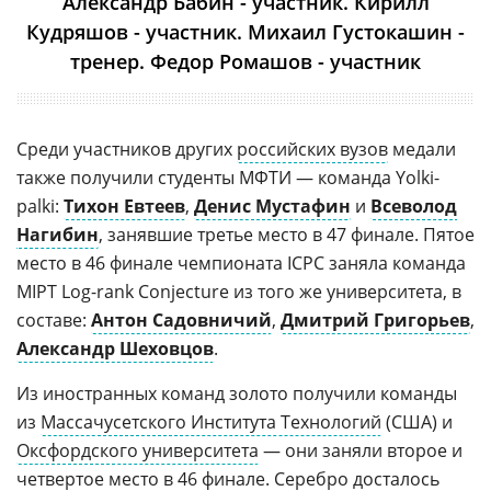
Александр Бабин - участник. Кирилл
Кудряшов - участник. Михаил Густокашин -
тренер. Федор Ромашов - участник
Среди участников других
российских вузов
медали
также получили студенты МФТИ — команда Yolki-
palki:
Тихон Евтеев
,
Денис Мустафин
и
Всеволод
Нагибин
, занявшие третье место в 47 финале. Пятое
место в 46 финале чемпионата ICPC заняла команда
MIPT Log-rank Conjecture из того же университета, в
составе:
Антон Садовничий
,
Дмитрий Григорьев
,
Александр Шеховцов
.
Из иностранных команд золото получили команды
из
Массачусетского Института Технологий
(США) и
Оксфордского университета
— они заняли второе и
четвертое место в 46 финале. Серебро досталось