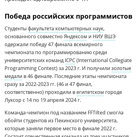
Победа российских программистов
Студенты
факультета компьютерных наук
,
основанного совместно
Яндексом
и
НИУ ВШЭ
одержали победу 47 финала всемирного
чемпионата по программированию среди
университетских команд
ICPC
(International Collegiate
Programming Contest) за 2023 г. И получили
золотые
медали
в 46 финале. Последние этапы чемпионата
сразу за 2022-2023 гг. (46 и 47 финал,
соответственно) проходили в
египетском
городе
Луксор с 14 по 19 апреля 2024 г.
Команда-чемпион под названием FFTilted смогла
обойти студентов из Пекинского университета,
которые заняли первое место в финале 2022 г.
Состоит отечественная команда из трех участников.