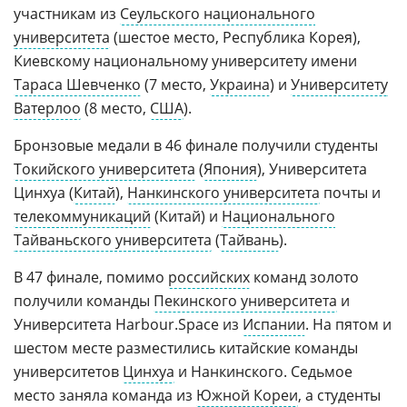
участникам из
Сеульского национального
университета
(шестое место, Республика Корея),
Киевскому национальному университету имени
Тараса Шевченко
(7 место,
Украина
) и
Университету
Ватерлоо
(8 место,
США
).
Бронзовые медали в 46 финале получили студенты
Токийского университета
(
Япония
), Университета
Цинхуа (
Китай
),
Нанкинского университета
почты и
телекоммуникаций
(Китай) и
Национального
Тайваньского университета
(
Тайвань
).
В 47 финале, помимо
российских
команд золото
получили команды
Пекинского университета
и
Университета Harbour.Space из
Испании
. На пятом и
шестом месте разместились китайские команды
университетов
Цинхуа
и Нанкинского. Седьмое
место заняла команда из
Южной Кореи
, а студенты