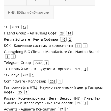
НИИ, ВУЗы и библиотеки
1С
9593
17
ITLand Group - АйТиЛенд Софт
23
14
Renga Software - Ренга Софтвэа
46
2
КСК - Ключевые системы и компоненты
14
1
Guangdong BIG Climatic Manufacture Co - Nantou Branch
1
1
Telegram Group
2940
1
1С Первый Бит - 1С:Бухучет и Торговля
971
1
1С-Рарус
982
1
Comindware - Колловэар
202
1
Газпромнефть НТЦ - Научно-технический центр Газпром
нефти
25
1
Ростех - Росэлектроника - Вега - Вектор НИИ - ИнтелТех
НИИИТ - Интеллектуальные Технологии
24
1
Advanta - Адванта Консалтинг
17
1