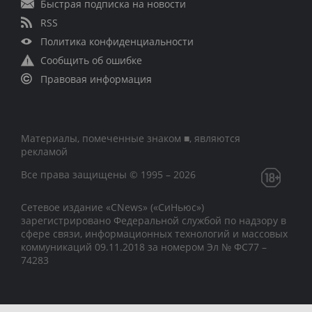
Быстрая подписка на новости
RSS
Политика конфиденциальности
Сообщить об ошибке
Правовая информация
Материалы, помеченные знаком ■, являются
рекламой
Все права защищены © 1995 – 2026
Сетевое издание «CNews» («СиНьюс»)
зарегистрировано Федеральной службой по надзору в
сфере связи, информационных технологий и массовых
коммуникаций 09.11.2018 за номером Эл № ФС77 –
74283