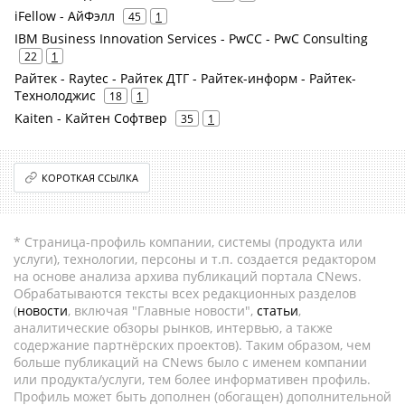
iFellow - АйФэлл
45
1
IBM Business Innovation Services - PwCC - PwC Consulting
22
1
Райтек - Raytec - Райтек ДТГ - Райтек-информ - Райтек-
Технолоджис
18
1
Kaiten - Кайтен Софтвер
35
1
КОРОТКАЯ ССЫЛКА
* Страница-профиль компании, системы (продукта или
услуги), технологии, персоны и т.п. создается редактором
на основе анализа архива публикаций портала CNews.
Обрабатываются тексты всех редакционных разделов
(
новости
, включая "Главные новости",
статьи
,
аналитические обзоры рынков, интервью, а также
содержание партнёрских проектов). Таким образом, чем
больше публикаций на CNews было с именем компании
или продукта/услуги, тем более информативен профиль.
Профиль может быть дополнен (обогащен) дополнительной