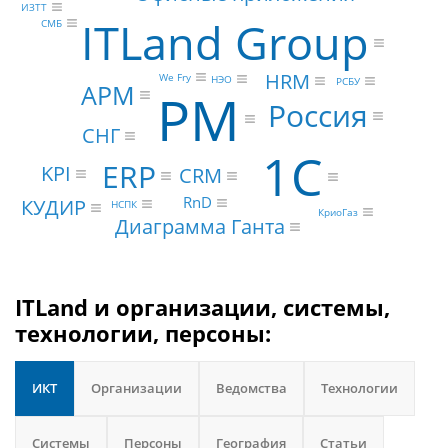
ИЗТТ
ITLand Group
СМБ
HRM
We Fry
НЭО
РСБУ
АРМ
PM
Россия
СНГ
1С
ERP
KPI
CRM
RnD
КУДИР
НСПК
КриоГаз
Диаграмма Ганта
ITLand и организации, системы,
технологии, персоны:
ИКТ
Организации
Ведомства
Технологии
Системы
Персоны
География
Статьи