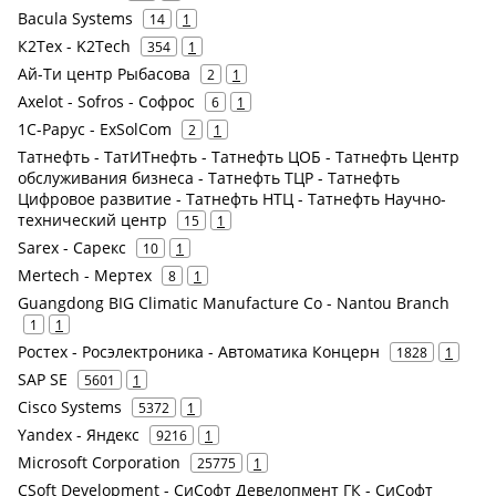
Bacula Systems
14
1
К2Тех - K2Tech
354
1
Ай-Ти центр Рыбасова
2
1
Axelot - Sofros - Софрос
6
1
1С-Рарус - ExSolCom
2
1
Татнефть - ТатИТнефть - Татнефть ЦОБ - Татнефть Центр
обслуживания бизнеса - Татнефть ТЦР - Татнефть
Цифровое развитие - Татнефть НТЦ - Татнефть Научно-
технический центр
15
1
Sarex - Сарекс
10
1
Mertech - Мертех
8
1
Guangdong BIG Climatic Manufacture Co - Nantou Branch
1
1
Ростех - Росэлектроника - Автоматика Концерн
1828
1
SAP SE
5601
1
Cisco Systems
5372
1
Yandex - Яндекс
9216
1
Microsoft Corporation
25775
1
CSoft Development - СиСофт Девелопмент ГК - СиСофт