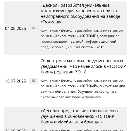
«Деснол» разработал уникальные
мнемосхемы для мгновенного поиска
неисправного оборудования на заводе
«Тяжмаш»
04.08.2025
Компания «Деснол», разработчик и интегратор
решений экосистемы «
1С:ТОИР
», завершила
проект создания единой информационной
среды с помощью EAM-системы «
1С:
От контроля материалов до мгновенных
уведомлений: что изменилось в «1С:ТОиР
Корп» редакции 3.0.18.1
18.07.2025
Компания «Деснол», разработчик и интегратор
решений экосистемы «
1С:ТОиР
», выпустила два
важных обновления. Улучшения коснулись
системы автоматизации процессо
«Деснол» представляет три ключевых
улучшения в обновлениях «1С:ТОиР
Корп» и «Мобильная бригада»
26.06.2025
Компания «Деснол», разработчик и интегратор