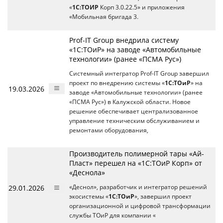
«
1С:ТОИР
Корп 3.0.22.5» и приложения
«Мобильная бригада 3.
Prof-IT Group внедрила систему
«1С:ТОиР» на заводе «Автомобильные
технологии» (ранее «ПСМА Рус»)
Системный интегратор Prof-IT Group завершил
проект по внедрению системы «
1С:ТОиР
» на
19.03.2026
заводе «Автомобильные технологии» (ранее
«ПСМА Рус») в Калужской области. Новое
решение обеспечивает централизованное
управление техническим обслуживанием и
ремонтами оборудования,
Производитель полимерной тары «Ай-
Пласт» перешел на «1С:ТОиР Корп» от
«Деснола»
29.01.2026
«Деснол», разработчик и интегратор решений
экосистемы «
1С:ТОиР
», завершил проект
организационной и цифровой трансформации
службы ТОиР для компании «