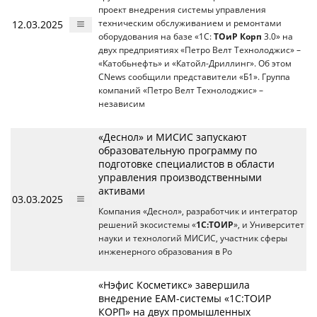
проект внедрения системы управления
12.03.2025
техническим обслуживанием и ремонтами
оборудования на базе «1С:
ТОиР Корп
3.0» на
двух предприятиях «Петро Велт Технолоджис» –
«Катобьнефть» и «Катойл-Дриллинг». Об этом
CNews сообщили представители «Б1». Группа
компаний «Петро Велт Технолоджис» –
независим
«Деснол» и МИСИС запускают
образовательную программу по
подготовке специалистов в области
управления производственными
активами
03.03.2025
Компания «Деснол», разработчик и интегратор
решений экосистемы «
1С:ТОИР
», и Университет
науки и технологий МИСИС, участник сферы
инженерного образования в Ро
«Нэфис Косметикс» завершила
внедрение EAM-системы «1С:ТОИР
КОРП» на двух промышленных