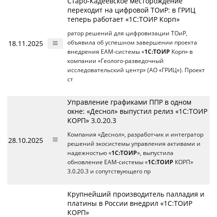
Старо-Кадеевское месторождение
переходит на цифровой ТОиР: в ГРИЦ
теперь работает «1С:ТОИР Корп»
ратор решений для цифровизации ТОиР,
18.11.2025
объявила об успешном завершении проекта
внедрения EAM-системы «
1С:ТОИР
Корп» в
компании «Геолого-разведочный
исследовательский центр» (АО «ГРИЦ»). Проект
ст
Управление графиками ППР в одном
окне: «Деснол» выпустил релиз «1С:ТОИР
КОРП» 3.0.20.3
Компания «Деснол», разработчик и интегратор
28.10.2025
решений экосистемы управления активами и
надежностью «
1С:ТОИР
», выпустила
обновление EAM-системы «
1С:ТОИР
КОРП»
3.0.20.3 и сопутствующего пр
Крупнейший производитель палладия и
платины в России внедрил «1С:ТОИР
КОРП»