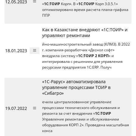
12.05.2023
«
1С:ТОИР
Корп». В «
1С:ТОИР
Корп 3.0.5.1»
оптимизировано время расчета плана-графика
ППР
Как в Казахстане внедряют «1С:ТОИР» и
управляют ремонтами
йно-машиностроительный завод (КЛМЗ). В 2022
18.01.2023
г. компания-разработчик «Деснол софт»
внедрила систему «
1С:ТОИР 2 КОРП
» и
интегрировала с решением для управления
ресурсами предприятия 1С:ERP. Получ
«1С-Рарус» автоматизировала
управление процессами ТОИР в
«Сибагро»
ечила централизованное управление
19.07.2022
процессами технического обслуживания и
ремонта за счет внедрения «
1С:ТОИР
Управление ремонтами и обслуживанием
оборудования КОРП 2». Проведена масштабная
конса