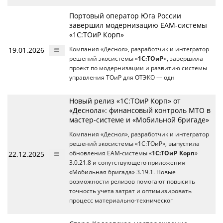
Портовый оператор Юга России
завершил модернизацию EAM-cистемы
«1С:ТОиР Корп»
19.01.2026
Компания «Деснол», разработчик и интегратор
решений экосистемы «
1С:ТОиР
», завершила
проект по модернизации и развитию системы
управления ТОиР для ОТЭКО — одн
Новый релиз «1С:ТОиР Корп» от
«Деснола»: финансовый контроль МТО в
мастер-системе и «Мобильной бригаде»
Компания «Деснол», разработчик и интегратор
решений экосистемы «1С:ТОиР», выпустила
22.12.2025
обновления EAM-системы «
1С:ТОиР Корп
»
3.0.21.8 и сопутствующего приложения
«Мобильная бригада» 3.19.1. Новые
возможности релизов помогают повысить
точность учета затрат и оптимизировать
процесс материально-техническог