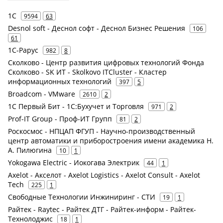
1С
9594
63
Desnol soft - Деснол софт - Деснол Бизнес Решения
106
61
1С-Рарус
982
8
Сколково - Центр развития цифровых технологий Фонда
Сколково - SK ИТ - Skolkovo ITCluster - Кластер
информационных технологий
397
5
Broadcom - VMware
2610
2
1С Первый Бит - 1С:Бухучет и Торговля
971
2
Prof-IT Group - Проф-ИТ Групп
81
2
Роскосмос - НПЦАП ФГУП - Научно-производственный
центр автоматики и приборостроения имени академика Н.
А. Пилюгина
10
1
Yokogawa Electric - Иокогава Электрик
44
1
Axelot - Акселот - Axelot Logistics - Axelot Consult - Axelot
Tech
225
1
Свободные Технологии Инжиниринг - СТИ
19
1
Райтек - Raytec - Райтек ДТГ - Райтек-информ - Райтек-
Технолоджис
18
1