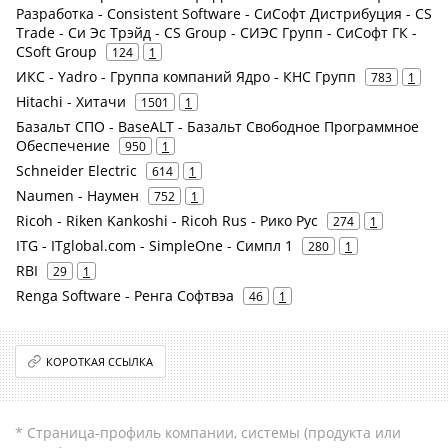
Разработка - Consistent Software - СиСофт Дистрибуция - CS
Trade - Си Эс Трэйд - CS Group - СИЭС Групп - СиСофт ГК -
CSoft Group
124
1
ИКС - Yadro - Группа компаний Ядро - КНС Групп
783
1
Hitachi - Хитачи
1501
1
Базальт СПО - BaseALT - Базальт Свободное Программное
Обеспечение
950
1
Schneider Electric
614
1
Naumen - Наумен
752
1
Ricoh - Riken Kankoshi - Ricoh Rus - Рико Рус
274
1
ITG - ITglobal.com - SimpleOne - Симпл 1
280
1
RBI
29
1
Renga Software - Ренга Софтвэа
46
1
КОРОТКАЯ ССЫЛКА
* Страница-профиль компании, системы (продукта или