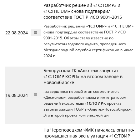
Разработчик решений «1С:ТОИР» и
«1С:ITILIUM» снова подтвердил
соответствие ГОСТ Р ИСО 9001-2015
Разработчик решений «
1С:ТОИР
» и «1С:ITILIUM»
22.08.2024
снова подтвердил соответствие ГОСТ Р ИСО
9001-2015. Об этом стало известно по
результатам годового аудита, проведенного
Международной службой сертификации в июле
2024 г.
Белорусская ГК «Алютех» запустит
«1С:ТОИР КОРП» на втором заводе в
Новосибирске
. завершился первый этап совместного с
19.08.2024
«Деснолом», разработчиком и интегратором
решений экосистемы «
1С:ТОИР
», проекта
автоматизации ТОиР в «Алютех-Новосибирск».
Это второй проект комплексной ци
На Череповецком ФМК началась опытно-
промышленная эксплуатация «1С:ТОИР