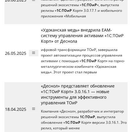
решений экосистемы «
1С:ТОиР
», выпустила
релизы «
1С:ТОиР
Корп» 3.0.17.1 и мобильного
приложения «Мобильная
«Удоканская медь» внедрила EAM-
систему управления активами «1С:ТОиР
Корп» от Деснола
ифровой трансформации ТОиР, завершила
26.05.2025
проект автоматизации процессов управления
активами с помощью «
1С:ТОиР
Корп» на горно-
металлургическом комбинате «Удоканская
медь». Этот проект стал первым
«Деснол» представляет обновление
«1С:ТОиР Корп» 3.0.16.1 — новые
инструменты для эффективного
управления ТОиР
18.04.2025
Компания «Деснол», разработчик и интегратор
решений экосистемы
1С:ТОиР
, выпустила
обновление «
1С:ТОиР
Корп» версии 3.0.16.1. Это
релиз, который меняе