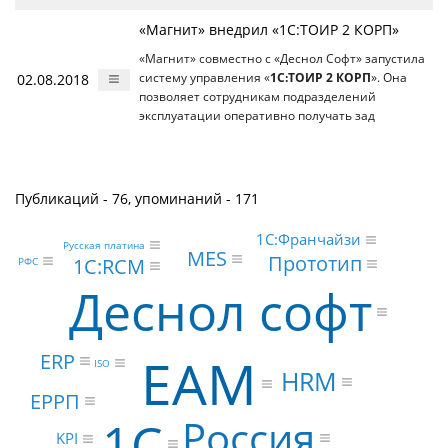
«Магнит» внедрил «1С:ТОИР 2 КОРП»
«Магнит» совместно с «Деснол Софт» запустила
02.08.2018
систему управления «
1С:ТОИР 2 КОРП
». Она
позволяет сотрудникам подразделений
эксплуатации оперативно получать зад
Публикаций - 76, упоминаний - 171
1С:Франчайзи
Русская платина
MES
Прототип
1С:RCM
РФС
Деснол софт
EAM
ERP
ISO
HRM
ЕРРП
Россия
1С
KPI