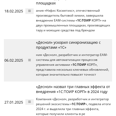
площадках
18.02.2025
ания «Нэфис Косметикс», отечественный
производитель бытовой химии, завершила
внедрение EAM-системы «
1С:ТОИР
КОРП» на
двух промышленных площадках, производящих
тару и моющие средства под брендом
«Деснол» ускорил синхронизацию с
продуктами «1С»
ния «Деснол», разработчик и интегратор EAM-
06.02.2025
системы для автоматизации процессов
управления активами «
1С:ТОИР
КОРП»,
представила несколько ключевых обновлений,
которые значительно повысят точност
«Деснол» назвал три главных эффекта от
внедрения «1С:ТОИР КОРП» в 2024 году
Компания «Деснол», разработчик и интегратор
27.01.2025
решений экосистемы «
1С:ТОИР
», подвела итоги
2024 г. и выделила три главных эффекта,
которые получили клиенты в ре