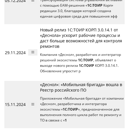
05.12.2024
с помощью EAM-решения «
1С:ТОИР
Корп»
редакции 3.0, благодаря которой создана
единая цифровая среда для повышения эфф
Новый релиз 1С:ТОИР КОРП 3.0.14.1 от
«Деснола» ускорит рабочие процессы и
даст больше возможностей для контроля
ремонтов
29.11.2024
Компания «Деснол», разработчик и интегратор
решений экосистемы
1С:ТОИР
, объявляет о
выходе нового релиза
1С:ТОИР
КОРП 3.0.14.1.
Обновление упростит р
«Деснол»: «Мобильная бригада» вошла в
Реестр российского ПО
Приложение «Мобильная бригада» от компании
15.11.2024
«Деснол», разработчика и интегратора
экосистемы «
1С:ТОИР
», предназначенное для
выполнения полного цикла работ по ремонту и
ТО в связке с «
1