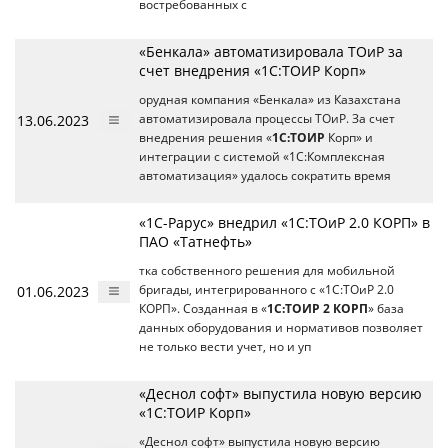
востребованных с
«Бенкала» автоматизировала ТОиР за
счет внедрения «1С:ТОИР Корп»
орудная компания «Бенкала» из Казахстана
13.06.2023
автоматизировала процессы ТОиР. За счет
внедрения решения «
1С:ТОИР
Корп» и
интеграции с системой «1С:Комплексная
автоматизация» удалось сократить время
«1С-Рарус» внедрил «1С:ТОиР 2.0 КОРП» в
ПАО «Татнефть»
тка собственного решения для мобильной
01.06.2023
бригады, интегрированного с «1С:ТОиР 2.0
КОРП». Созданная в «
1С:ТОИР 2 КОРП
» база
данных оборудования и нормативов позволяет
не только вести учет, но и уп
«Деснол софт» выпустила новую версию
«1С:ТОИР Корп»
«Деснол софт» выпустила новую версию