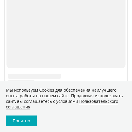
Сетевое издание «CNews» («СиНьюс»)
зарегистрировано Федеральной службой по надзору в
сфере связи, информационных технологий и массовых
коммуникаций 09.11.2018 за номером Эл № ФС77 –
74283
Мы используем Сookies для обеспечения наилучшего
опыта работы на нашем сайте. Продолжая использовать
сайт, вы соглашаетесь с условиями
Пользовательского
соглашения
.
Понятно