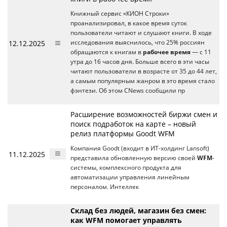
Книжный сервис «КИОН Строки»
проанализировал, в какое время суток
пользователи читают и слушают книги. В ходе
12.12.2025
исследования выяснилось, что 25% россиян
обращаются к книгам в
рабочее время
— с 11
утра до 16 часов дня. Больше всего в эти часы
читают пользователи в возрасте от 35 до 44 лет,
а самым популярным жанром в это время стало
фэнтези. Об этом CNews сообщили пр
Расширение возможностей биржи смен и
поиск подработок на карте – новый
релиз платформы Goodt WFM
Компания Goodt (входит в ИТ-холдинг Lansoft)
11.12.2025
представила обновленную версию своей
WFM
-
системы, комплексного продукта для
автоматизации управления линейным
персоналом. Интеллек
Склад без людей, магазин без смен:
как WFM помогает управлять