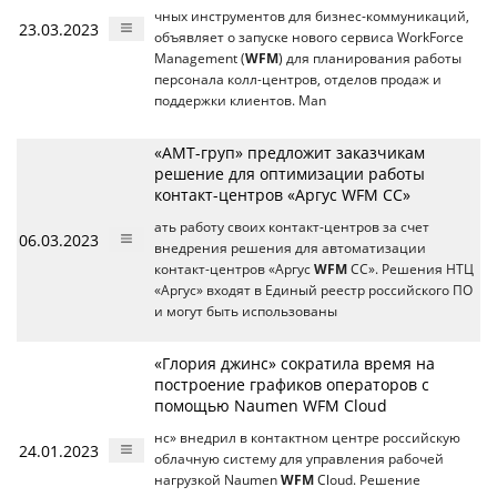
чных инструментов для бизнес-коммуникаций,
23.03.2023
объявляет о запуске нового сервиса WorkForce
Management (
WFM
) для планирования работы
персонала колл-центров, отделов продаж и
поддержки клиентов. Man
«АМТ-груп» предложит заказчикам
решение для оптимизации работы
контакт-центров «Аргус WFM CC»
ать работу своих контакт-центров за счет
06.03.2023
внедрения решения для автоматизации
контакт-центров «Аргус
WFM
CC». Решения НТЦ
«Аргус» входят в Единый реестр российского ПО
и могут быть использованы
«Глория джинс» сократила время на
построение графиков операторов с
помощью Naumen WFM Cloud
нс» внедрил в контактном центре российскую
24.01.2023
облачную систему для управления рабочей
нагрузкой Naumen
WFM
Cloud. Решение