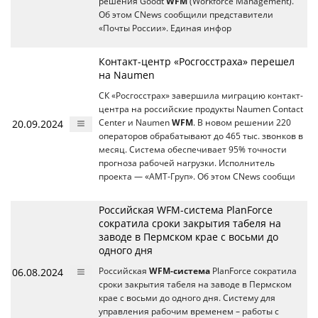
решения Goodt
WFM
(Workforce Management).
Об этом CNews сообщили представители
«Почты России». Единая инфор
Контакт-центр «Росгосстраха» перешел
на Naumen
СК «Росгосстрах» завершила миграцию контакт-
центра на российские продукты Naumen Contact
20.09.2024
Center и Naumen
WFM
. В новом решении 220
операторов обрабатывают до 465 тыс. звонков в
месяц. Система обеспечивает 95% точности
прогноза рабочей нагрузки. Исполнитель
проекта — «АМТ-Груп». Об этом CNews сообщи
Российская WFM-система PlanForce
сократила сроки закрытия табеля на
заводе в Пермском крае с восьми до
одного дня
06.08.2024
Российская
WFM-система
PlanForce сократила
сроки закрытия табеля на заводе в Пермском
крае с восьми до одного дня. Систему для
управления рабочим временем – работы с