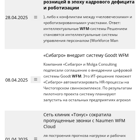
розницей в эпоху кадрового дефицита
и роботизации
28.04.2025
), либо к конфликтам между «человеческими» и
«роботизированными» участками. Ответ:
интеллектуальные
WFM
-системы Решением
становятся интеллектуальные системы
управления персоналом (Workforce Man
«Сибагро» внедрит систему Goodt WFM
Компания «Сибагро» и Molga Consulting
подписали соглашение о внедрении цифровой
системы Goodt
WFM
. Это ИТ-решение поможет
08.04.2025
«Сибагро» автоматизировать HR-процессы на
Чистогорском свинокомплексе. По результатам
пилотного проекта систему планируют
запустить на остальных предприятиях агрохол
Cеть клиник «Тонус» сократила
пропущенные звонки с Naumen WFM
Cloud
ля построения прогноза нагрузки и рабочих
01.04.2025