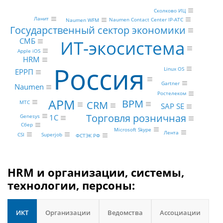
Сколково ИЦ
Ланит
Naumen Contact Center IP-АТС
Naumen WFM
Государственный сектор экономики
СМБ
ИТ-экосистема
Apple iOS
HRM
Россия
Linux OS
ЕРРП
Gartner
Naumen
Ростелеком
АРМ
BPM
МТС
CRM
SAP SE
Торговля розничная
Genesys
1С
Сбер
Microsoft Skype
Лента
Superjob
CSI
ФСТЭК РФ
HRM и организации, системы,
технологии, персоны:
ИКТ
Организации
Ведомства
Ассоциации