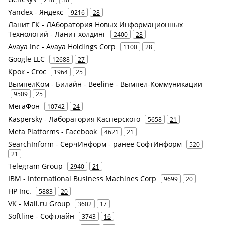
Yandex - Яндекс
9216
28
Ланит ГК - ЛАборатория Новых Информационных
Технологий - Ланит холдинг
2400
28
Avaya Inc - Avaya Holdings Corp
1100
28
Google LLC
12688
27
Крок - Croc
1964
25
ВымпелКом - Билайн - Beeline - Вымпел-Коммуникации
9509
25
МегаФон
10742
24
Kaspersky - Лаборатория Касперского
5658
21
Meta Platforms - Facebook
4621
21
SearchInform - СёрчИнформ - ранее СофтИнформ
520
21
Telegram Group
2940
21
IBM - International Business Machines Corp
9699
20
HP Inc.
5883
20
VK - Mail.ru Group
3602
17
Softline - Софтлайн
3743
16