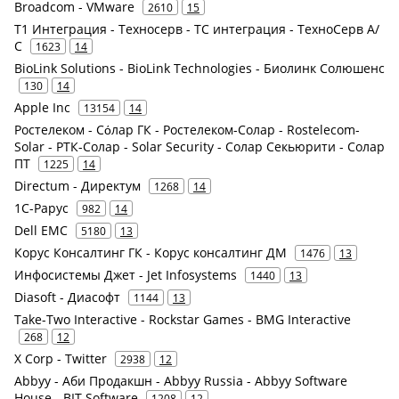
Broadcom - VMware
2610
15
Т1 Интеграция - Техносерв - ТС интеграция - ТехноСерв А/
С
1623
14
BioLink Solutions - BioLink Technologies - Биолинк Солюшенс
130
14
Apple Inc
13154
14
Ростелеком - Сόлар ГК - Ростелеком-Солар - Rostelecom-
Solar - РТК-Солар - Solar Security - Солар Секьюрити - Солар
ПТ
1225
14
Directum - Директум
1268
14
1С-Рарус
982
14
Dell EMC
5180
13
Корус Консалтинг ГК - Корус консалтинг ДМ
1476
13
Инфосистемы Джет - Jet Infosystems
1440
13
Diasoft - Диасофт
1144
13
Take-Two Interactive - Rockstar Games - BMG Interactive
268
12
X Corp - Twitter
2938
12
Abbyy - Аби Продакшн - Abbyy Russia - Abbyy Software
House - BIT Software
1208
12