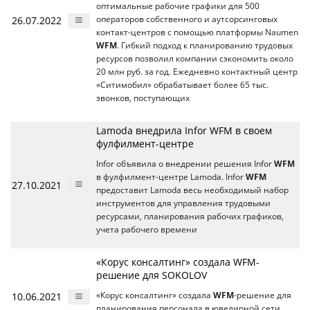
оптимальные рабочие графики для 500
26.07.2022
операторов собственного и аутсорсинговых
контакт-центров с помощью платформы Naumen
WFM
. Гибкий подход к планированию трудовых
ресурсов позволил компании сэкономить около
20 млн руб. за год. Ежедневно контактный центр
«Ситимобил» обрабатывает более 65 тыс.
звонков, поступающих
Lamoda внедрила Infor WFM в своем
фулфилмент-центре
Infor объявила о внедрении решения Infor
WFM
в фулфилмент-центре Lamoda. Infor
WFM
27.10.2021
предоставит Lamoda весь необходимый набор
инструментов для управления трудовыми
ресурсами, планирования рабочих графиков,
учета рабочего времени
«Корус консалтинг» создала WFM-
решение для SOKOLOV
10.06.2021
«Корус консалтинг» создала
WFM
-решение для
планирования персонала в ювелирной сети