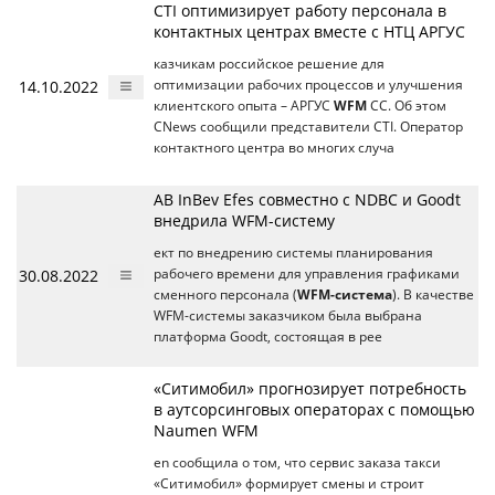
CTI оптимизирует работу персонала в
контактных центрах вместе с НТЦ АРГУС
казчикам российское решение для
14.10.2022
оптимизации рабочих процессов и улучшения
клиентского опыта – АРГУС
WFM
CC. Об этом
CNews сообщили представители CTI. Оператор
контактного центра во многих случа
AB InBev Efes совместно с NDBC и Goodt
внедрила WFM-систему
ект по внедрению системы планирования
30.08.2022
рабочего времени для управления графиками
сменного персонала (
WFM-система
). В качестве
WFM-системы заказчиком была выбрана
платформа Goodt, состоящая в рее
«Ситимобил» прогнозирует потребность
в аутсорсинговых операторах с помощью
Naumen WFM
en сообщила о том, что сервис заказа такси
«Ситимобил» формирует смены и строит