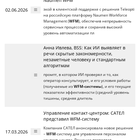
Naumen WFM
02.06.2026
зкой в клиентской поддержке с решения Teleopti
на российскую платформу Naumen Workforce
Management (
WFM
), обеспечив непрерывность
сервисных процессов и сохранив высокий
уровень автоматизации пл
Анна Ивлева, BSS: Как ИИ выявляет в
речи скрытые закономерности,
незаметные человеку и стандартным
алгоритмам
промпт, в котором ИИ проверял и то, как
оператор консультирует, и его условия работы
(получаемые из
WFM-системы
), и его текущие
показатели эффективности (средний уровень
тишины, средняя длитель
Управление контакт-центром: САТЕЛ
представил WFM-систему
Компания САТЕЛ анонсировала новое решение
17.03.2026
–
WFM
-систему для управления персоналом
контакт-центра. Решение позволяет