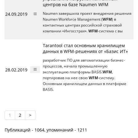
центров на базе Naumen WFM
24.09.2019
Naumen завершила проект внедрения решения
Naumen Workforce Management (
WFM
) в
контактных центрах российской страховой
компании «Ингосстрах».
WFM
-система с вы
Tarantool стал основным хранилищем
данных в WFM-решениях от «Базис ИТ»
разработчик ПО для автоматизации бизнес-
процессов, начала промышленную
28.02.2019
эксплуатацию платформы BASIS.
WFM
,
портировав на нее свою
WFM
-систему.
Основным хранилищем данных в платформе
BASIS.
1
2
>
Публикаций - 1064, упоминаний - 1211