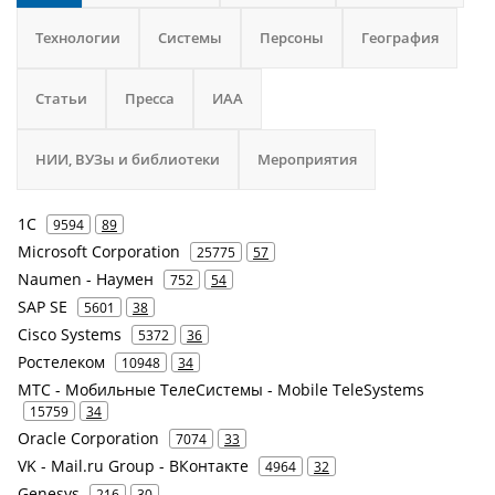
Технологии
Системы
Персоны
География
Статьи
Пресса
ИАА
НИИ, ВУЗы и библиотеки
Мероприятия
1С
9594
89
Microsoft Corporation
25775
57
Naumen - Наумен
752
54
SAP SE
5601
38
Cisco Systems
5372
36
Ростелеком
10948
34
МТС - Мобильные ТелеСистемы - Mobile TeleSystems
15759
34
Oracle Corporation
7074
33
VK - Mail.ru Group - ВКонтакте
4964
32
Genesys
216
30