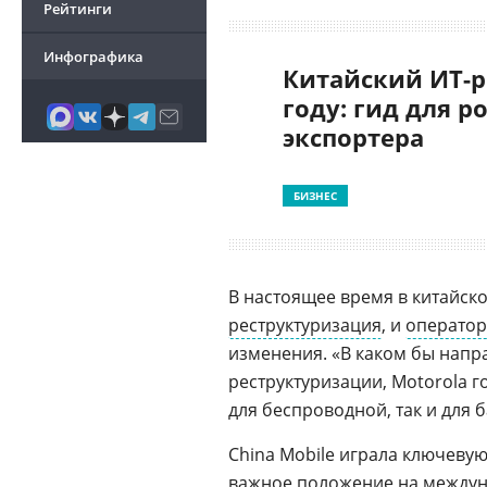
Рейтинги
Инфографика
Китайский ИТ-р
году: гид для р
экспортера
БИЗНЕС
В настоящее время в китайск
реструктуризация
, и
оператор
изменения. «В каком бы напр
реструктуризации, Motorola 
для беспроводной, так и для 
China Mobile играла ключеву
важное положение на междуна