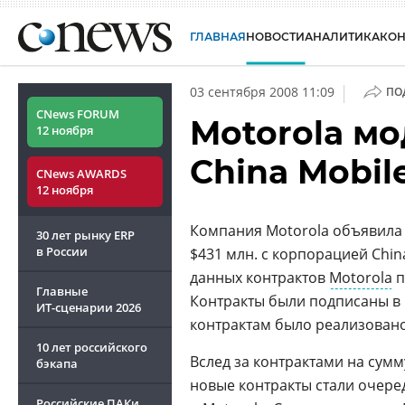
ГЛАВНАЯ
НОВОСТИ
АНАЛИТИКА
КО
|
03 сентября 2008 11:09
ПО
CNews FORUM
Motorola м
12 ноября
China Mobil
CNews AWARDS
12 ноября
Компания Motorola объявила 
30 лет рынку ERP
в России
$431 млн. с корпорацией Chin
данных контрактов
Motorola
п
Главные
Контракты были подписаны в 
ИТ-сценарии
2026
контрактам было реализовано
10 лет российского
Вслед за контрактами на сумм
бэкапа
новые контракты стали очере
Российские ПАКи