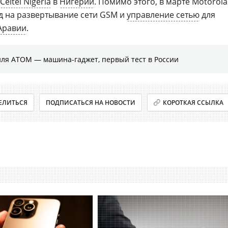
Celtel Nigeria
в
Нигерии
. Помимо этого, в марте Motorola
д на развертывание сети GSM и
управление сетью
для
Аравии
.
иля АТОМ — машина-гаджет, первый тест в России
ЕЛИТЬСЯ
ПОДПИСАТЬСЯ НА НОВОСТИ
КОРОТКАЯ ССЫЛКА