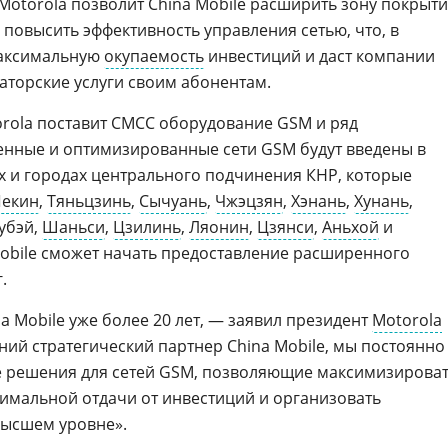
 Motorola позволит China Mobile расширить зону покрыт
повысить эффективность управления сетью, что, в
максимальную
окупаемость
инвестиций и даст компании
торские услуги своим абонентам.
orola поставит CMCC оборудование GSM и ряд
енные и оптимизированные сети GSM будут введены в
х и городах центрального подчинения КНР, которые
екин
,
Тяньцзинь
,
Сычуань
,
Чжэцзян
,
Хэнань
,
Хунань
,
Хубэй,
Шаньси
,
Цзилинь
,
Ляонин
,
Цзянси
,
Аньхой
и
 Mobile сможет начать предоставление расширенного
.
na Mobile уже более 20 лет, — заявил президент
Motorola
авний стратегический партнер China Mobile, мы постоянно
 решения для сетей GSM, позволяющие максимизирова
симальной отдачи от инвестиций и организовать
высшем уровне».