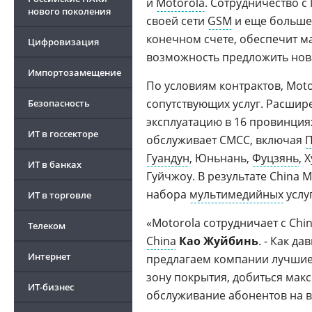
и
Motorola
. Сотрудничество с
нового поколения
своей сети
GSM
и еще больше 
конечном счете, обеспечит 
Цифровизация
возможность предложить нова
Импортозамещение
По условиям контрактов, Mot
сопутствующих услуг. Расшир
Безопасность
эксплуатацию в 16 провинция
ИТ в госсекторе
обслуживает CMCC, включая
П
Гуандун
, Юньнань,
Фуцзянь
, 
ИТ в банках
Гуйчжоу. В результате China
набора
мультимедийных
услуг
ИТ в торговле
«Motorola сотрудничает с Chi
Телеком
China
Као Жуйбинь
. - Как д
Интернет
предлагаем компании лучшие
зону покрытия, добиться мак
ИТ-бизнес
обслуживание абонентов на 