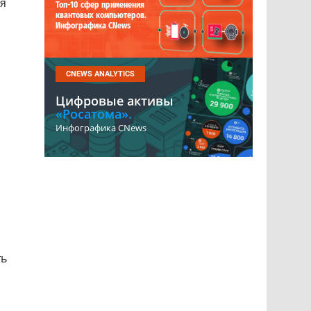
ия
Топ-10 сфер применения
квантовых компьютеров.
Инфографика CNews
CNEWS ANALYTICS
Цифровые активы
«Росатома».
Инфографика CNews
ть