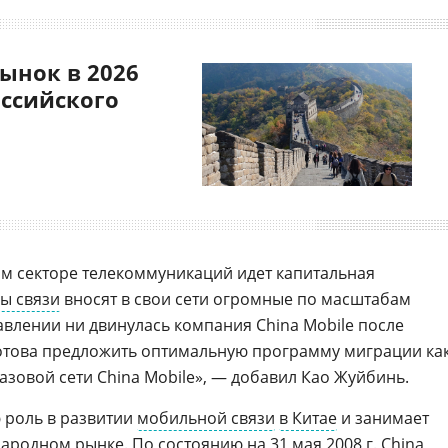
ынок в 2026
оссийского
ом секторе телекоммуникаций идет капитальная
ы связи
вносят в свои сети огромные по масштабам
авлении ни двинулась компания China Mobile после
готова предложить оптимальную программу миграции ка
базовой сети China Mobile», — добавил Као Жуйбинь.
ю роль в развитии
мобильной связи
в Китае
и занимает
родном рынке. По состоянию на 31 мая 2008 г. China