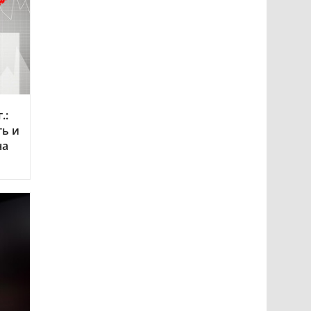
.:
ть и
на