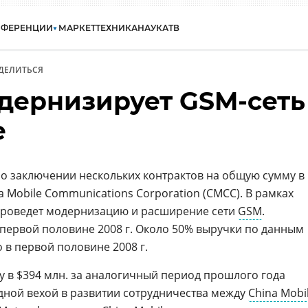
НФЕРЕНЦИИ
МАРКЕТ
ТЕХНИКА
НАУКА
ТВ
ДЕЛИТЬСЯ
одернизирует GSM-сеть
e
о заключении нескольких контрактов на общую сумму в
a Mobile Communications Corporation (CMCC). В рамках
роведет модернизацию и расширение сети
GSM
.
первой половине 2008 г. Около 50% выручки по данным
 в первой половине 2008 г.
у в $394 млн. за аналогичный период прошлого года
дной вехой в развитии сотрудничества между
China Mobi