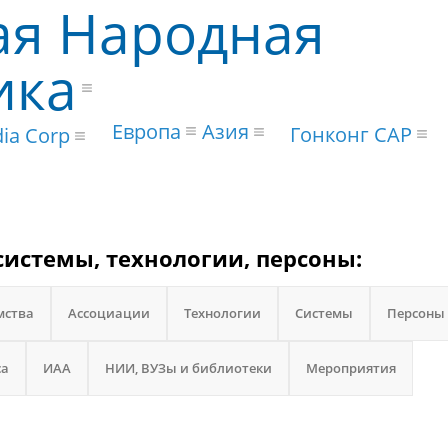
ая Народная
ика
Европа
Азия
Гонконг САР
dia Corp
системы, технологии, персоны:
мства
Ассоциации
Технологии
Системы
Персоны
са
ИАА
НИИ, ВУЗы и библиотеки
Мероприятия