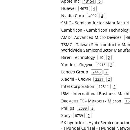
Apple Inc
13154
6
Huawei
4675
4
Nvidia Corp
4002
4
SMIC - Semiconductor Manufacturin
Cambricon - Cambricon Technologi
AMD - Advanced Micro Devices
46
TSMC - Taiwan Semiconductor Manu
Worldwide Semiconductor Manufac
Biren Technology
10
2
Yandex - Яндекс
9215
2
Lenovo Group
2446
2
Xiaomi - Сяоми
2231
2
Intel Corporation
12811
2
IBM - International Business Mach
Элемент ГК - Микрон - Micron
16
Philips
2099
2
Sony
6739
2
SK hynix Inc - Hynix Semiconductor
- Hyundai CuriTel - Hyundai Netwo