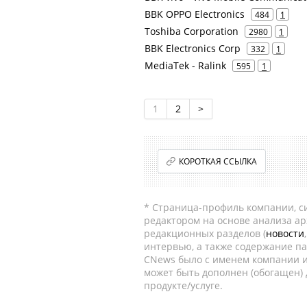
BBK OPPO Electronics
484
1
Toshiba Corporation
2980
1
BBK Electronics Corp
332
1
MediaTek - Ralink
595
1
1
2
>
КОРОТКАЯ ССЫЛКА
* Страница-профиль компании, сис
редактором на основе анализа а
редакционных разделов (
новости
интервью, а также содержание па
CNews было с именем компании и
может быть дополнен (обогащен)
продукте/услуге.