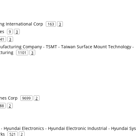
g International Corp
163
3
es
9
3
41
3
facturing Company - TSMT - Taiwan Surface Mount Technology -
turing
1101
3
ines Corp
9699
2
88
2
 - Hyundai Electronics - Hyundai Electronic Industrial - Hyundai S
rks
521
2