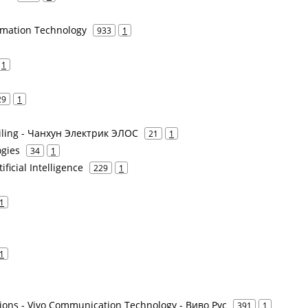
rmation Technology
933
1
1
29
1
iling - Чанхун Электрик ЭЛОС
21
1
gies
34
1
icial Intelligence
229
1
1
1
ions - Vivo Communication Technology - Виво Рус
391
1