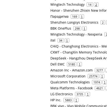
Wingtech Technology
14
2
Honor - Shenzhen Zhixin New Info
Парадигма
169
1
Shenzhen Longsys Electronics
2
BBK OnePlus
298
1
Wingtech Technology - Nexperia
itel
34
1
CHiQ - Changhong Electronics - Me
CXMT - ChangXin Memory Technolo
DeepSeek - Hangzhou DeepSeek Artif
Dell EMC
5180
1
Amazon Inc - Amazon.com
3277
Microsoft Corporation
25774
1
Qualcomm Technologies
1974
1
Meta Platforms - Facebook
4621
LG Electronics
3735
1
HP Inc.
5883
1
BBK vivo - Vivo Mobile Communicat