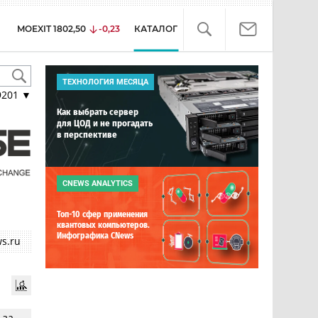
MOEXIT
1802,50
-0,23
КАТАЛОГ
ТЕХНОЛОГИЯ МЕСЯЦА
9201
▼
Как выбрать сервер
для ЦОД и не прогадать
в перспективе
CNEWS ANALYTICS
Топ-10 сфер применения
квантовых компьютеров.
Инфографика CNews
s.ru
-за