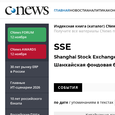
ГЛАВНАЯ
НОВОСТИ
АНАЛИТИКА
КО
Индексная книга (каталог) CNe
Получите все материалы CNews п
CNews FORUM
12 ноября
SSE
CNews AWARDS
12 ноября
Shanghai Stock Exchang
Шанхайская фондовая 
30 лет рынку ERP
в России
Главные
ИТ-сценарии
2026
СОБЫТИЯ
10 лет российского
по дате
/
упоминаниям в текстах
бэкапа
Российские ПАКи
Китайцам не да