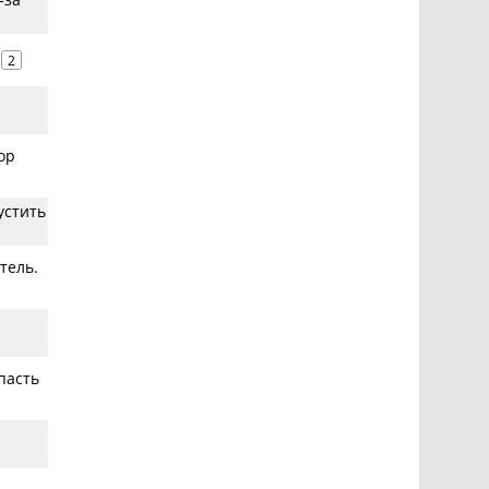
2
ор
устить
тель.
пасть