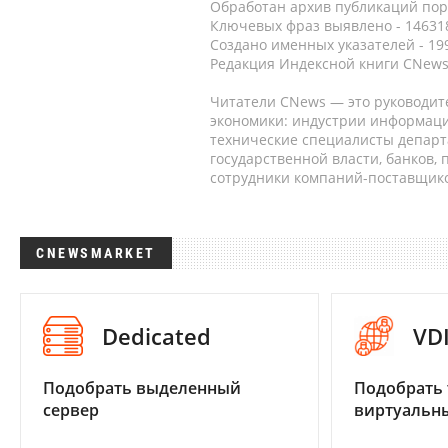
Обработан архив публикаций порт
Ключевых фраз выявлено - 146318
Создано именных указателей - 19
Редакция Индексной книги CNews
Читатели CNews — это руководит
экономики: индустрии информаци
технические специалисты депар
государственной власти, банков,
сотрудники компаний-поставщико
CNEWSMARKET
Dedicated
VD
Подобрать выделенный
Подобрать 
сервер
виртуальны