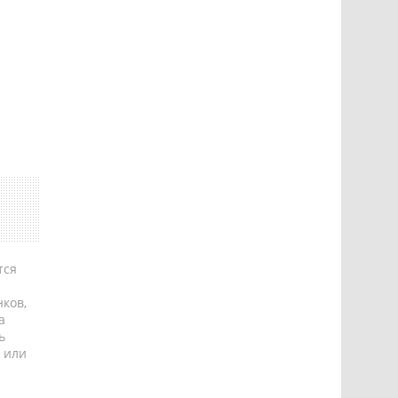
тся
ков,
а
ь
 или