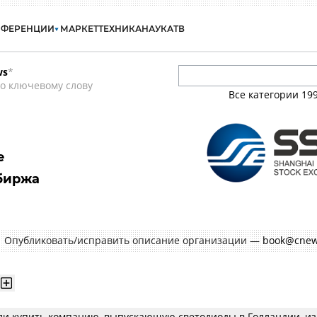
НФЕРЕНЦИИ
МАРКЕТ
ТЕХНИКА
НАУКА
ТВ
ws
*
о ключевому слову
Все категории
19
e
биржа
Опубликовать/исправить описание организации —
book@cnew
ли купить компанию, выпускающую светодиоды в Голландии, из