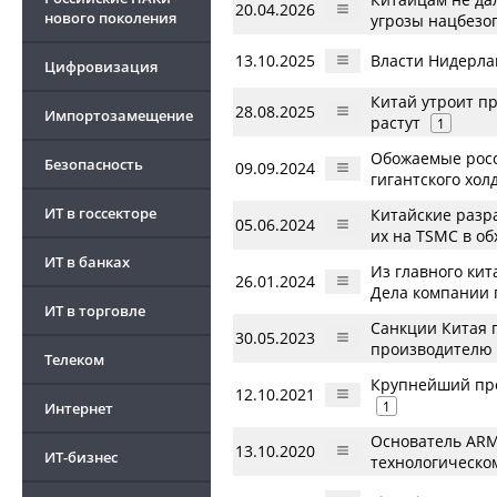
20.04.2026
нового поколения
угрозы нацбезо
13.10.2025
Власти Нидерла
Цифровизация
Китай утроит п
28.08.2025
Импортозамещение
растут
1
Обожаемые росс
Безопасность
09.09.2024
гигантского хол
ИТ в госсекторе
Китайские разр
05.06.2024
их на TSMC в о
ИТ в банках
Из главного кит
26.01.2024
Дела компании 
ИТ в торговле
Санкции Китая 
30.05.2023
производителю
Телеком
Крупнейший про
12.10.2021
1
Интернет
Основатель ARM 
13.10.2020
ИТ-бизнес
технологическо