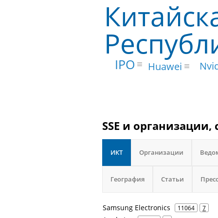
Китайск
Республ
IPO
Nvi
Huawei
SSE и организации, 
ИКТ
Организации
Ведо
География
Статьи
Прес
Samsung Electronics
11064
7