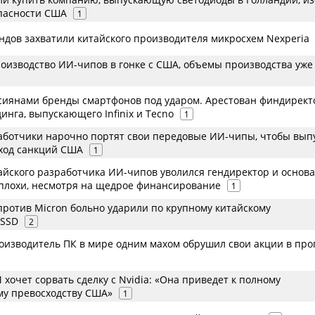
пасности США
1
ндов захватили китайского производителя микросхем Nexperia
роизводство ИИ-чипов в гонке с США, объемы производства уже
иянами бренды смартфонов под ударом. Арестован финдирект
динга, выпускающего Infinix и Tecno
1
аботчики нарочно портят свои передовые ИИ-чипы, чтобы вып
бход санкций США
1
айского разработчика ИИ-чипов уволился гендиректор и основа
плохи, несмотря на щедрое финансирование
1
против Micron больно ударили по крупному китайскому
 SSD
2
изводитель ПК в мире одним махом обрушил свои акции в про
хочет сорвать сделку с Nvidia: «Она приведет к полному
му превосходству США»
1