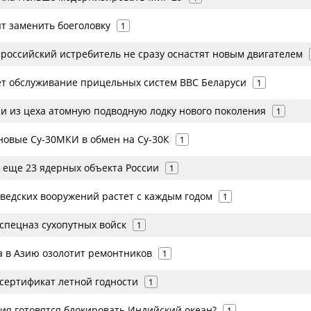
т заменить боеголовку
1
российский истребитель не сразу оснастят новым двигателем
т обслуживание прицельных систем ВВС Беларуси
1
ли из цеха атомную подводную лодку нового поколения
1
новые Су-30МКИ в обмен на Су-30К
1
 еще 23 ядерных объекта России
1
ведских вооружений растет с каждым годом
1
спецназ сухопутных войск
1
а в Азию озолотит ремонтников
1
 сертификат летной годности
1
ия готовятся блокировать Индийский океан?
1