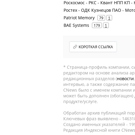
Роскосмос - РКС - Квант НПП КП 
Ростех - ОДК Кузнецов ПАО - Мот
Patriot Memory
79
1
BAE Systems
179
1
КОРОТКАЯ ССЫЛКА
* Страница-профиль компании, сис
редактором на основе анализа а
редакционных разделов (
новости
интервью, а также содержание па
CNews было с именем компании и
может быть дополнен (обогащен)
продукте/услуге.
Обработан архив публикаций порт
Ключевых фраз выявлено - 146318
Создано именных указателей - 19
Редакция Индексной книги CNews