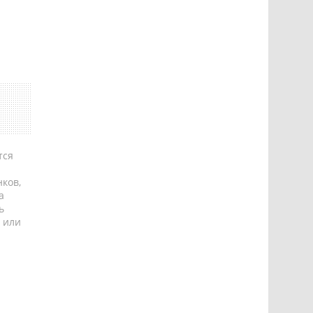
тся
ков,
а
ь
 или