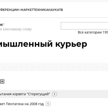
НФЕРЕНЦИИ
МАРКЕТ
ТЕХНИКА
НАУКА
ТВ
ws
*
о ключевому слову
Все категории
19
мышленный курьер
тания корвета "Стерегущий"
1
ет Пентагона на 2008 год
1