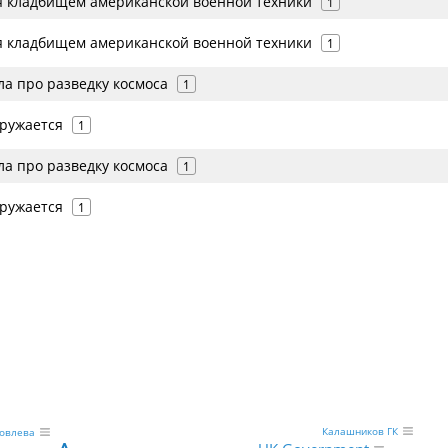
я кладбищем американской военной техники
1
я кладбищем американской военной техники
1
ла про разведку космоса
1
ружается
1
ла про разведку космоса
1
ружается
1
Калашников ГК
ковлева