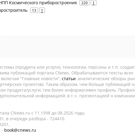
- НПП Космического приборостроения
220
1
оростроитель
13
1
темы (продукта или услуги), технологии, персоны и т.п. создае
рхива публикаций портала CNews. Обрабатываются тексты всех
, включая "Главные новости",
статьи
, аналитические обзоры рын
ртнёрских проектов). Таким образом, чем больше публикаций н
ли продукта/услуги, тем более информативен профиль. Профил
 дополнительной информацией, в т.ч. презентацией о компании
ала CNews.ru c 11.1998 до 08.2026 годы.
1, в очереди разбора - 724410.
9201.
 -
book@cnews.ru