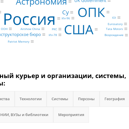
Астрономия
UK Government
ОПК
Россия
Су
IOI
Ил-96
США
Eurosatory
Tata Motors
ООН
Airshow China
РКС
нструкторское бюро
Ил-78
Возрождение
Patriot Memory
ый курьер и организации, системы,
ы:
мства
Технологии
Системы
Персоны
География
НИИ, ВУЗы и библиотеки
Мероприятия