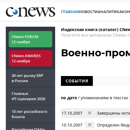
ГЛАВНАЯ
НОВОСТИ
АНАЛИТИКА
КО
Индексная книга (каталог) CNe
Получите все материалы CNews п
CNews FORUM
12 ноября
Военно-про
CNews AWARDS
12 ноября
30 лет рынку ERP
в России
СОБЫТИЯ
Главные
по дате
/
упоминаниям в текстах
ИТ-сценарии
2026
10 лет российского
17.10.2007
Завершены испы
бэкапа
10.10.2007
Определен бюдж
Российские ПАКи