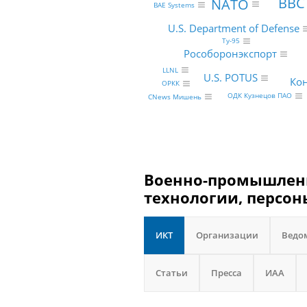
BBC
NATO
BAE Systems
U.S. Department of Defense
Ту-95
Рособоронэкспорт
LLNL
U.S. POTUS
Ко
ОРКК
ОДК Кузнецов ПАО
CNews Мишень
Военно-промышленн
технологии, персон
ИКТ
Организации
Ведо
Статьи
Пресса
ИАА