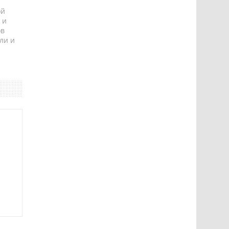
ой
 и
ов
ли и