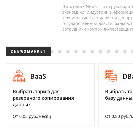
Читатели CNews — это руководит
экономики: индустрии информаци
технические специалисты депар
государственной власти, банков,
сотрудники компаний-поставщико
CNEWSMARKET
BaaS
DB
Выбрать тариф для
Выбрать та
резервного копирования
базу данны
данных
От 0.03 руб./месяц
От 0.80 руб./