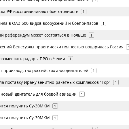
ска РФ восстанавливают боеготовность
1
вила в ОАЭ 500 видов вооружений и боеприпасов
1
й референдум может состояться в Польше
1
жений Венесуэлы практически полностью воцарилась Россия
разместить радары ПРО в Чехии
1
т производство российских авиадвигателей
1
ла поставку Ирану зенитно-ракетных комплексов "Тор"
1
 новый двигатель для боевой авиации
1
ится получить Су-30МКМ
1
ится получить Су-30МКМ
1