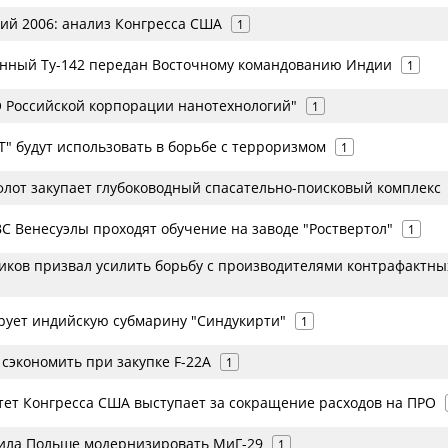
ий 2006: анализ Конгресса США
1
нный Ту-142 передан Восточному командованию Индии
1
О Российской корпорации нанотехнологий"
1
" будут использовать в борьбе с терроризмом
1
флот закупает глубоководный спасательно-поисковый комплекс
С Венесуэлы проходят обучение на заводе "Роствертол"
1
ков призвал усилить борьбу с производителями контрафактны
рует индийскую субмарину "Синдукирти"
1
сэкономить при закупке F-22A
1
тет Конгресса США выступает за сокращение расходов на ПРО
ила Польше модернизировать МиГ-29
1