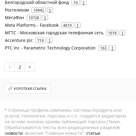
Белгородский областной фонд
10
1
Ростелеком
10942
1
МегаФон
10728
1
Meta Platforms - Facebook
4619
1
МГТС - Московская городская телефонная сеть
1618
1
Accenture plc
719
1
PTC Inc - Parametric Technology Corporation
163
1
1
2
>
КОРОТКАЯ ССЫЛКА
* Страница-профиль компании, системы (продукта или
услуги), технологии, персоны и т.п. создается редактором
на основе анализа архива публикаций портала CNews.
Обрабатываются тексты всех редакционных разделов
(
новости
, включая "Главные новости",
статьи
,