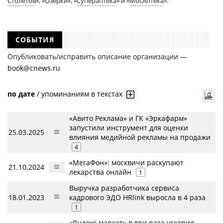
Столетов
», «Озерки», «
Супераптека
» и «
МосАптека
».
СОБЫТИЯ
Опубликовать/исправить описание организации —
book@cnews.ru
по дате
/
упоминаниям в текстах
«Авито Реклама» и ГК «Эркафарм»
запустили инструмент для оценки
25.03.2025
влияния медийной рекламы на продажи
4
«МегаФон»: москвичи раскупают
21.10.2024
лекарства онлайн
1
Выручка разработчика сервиса
18.01.2023
кадрового ЭДО HRlink выросла в 4 раза
1
«Яндекс маркет» в три раза ускорил