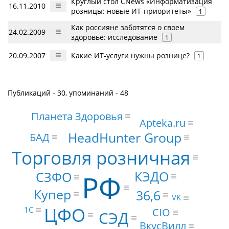
Круглый стол CNews «Информатизация
16.11.2010
розницы: новые ИТ-приоритеты»
1
Как россияне заботятся о своем
24.02.2009
здоровье: исследование
1
20.09.2007
Какие ИТ-услуги нужны рознице?
1
Публикаций - 30, упоминаний - 48
Планета Здоровья
Apteka.ru
HeadHunter Group
БАД
Торговля розничная
КЭДО
СЗФО
РФ
Купер
36,6
VK
ЦФО
1С
CIO
СЭД
ВкусВилл