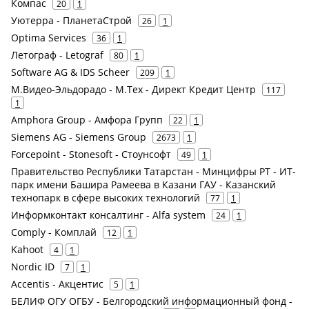
Компас
20
1
Уютерра - ПланетаСтрой
26
1
Optima Services
36
1
Летограф - Letograf
80
1
Software AG & IDS Scheer
209
1
М.Видео-Эльдорадо - М.Тех - Директ Кредит Центр
117
1
Amphora Group - Амфора Групп
22
1
Siemens AG - Siemens Group
2673
1
Forcepoint - Stonesoft - Стоунсофт
49
1
Правительство Республики Татарстан - Минцифры РТ - ИТ-
парк имени Башира Рамеева в Казани ГАУ - Казанский
технопарк в сфере высоких технологий
77
1
Информконтакт консалтинг - Alfa system
24
1
Comply - Комплай
12
1
Kahoot
4
1
Nordic ID
7
1
Accentis - Акцентис
5
1
БЕЛИФ ОГУ ОГБУ - Белгородский информационный фонд -