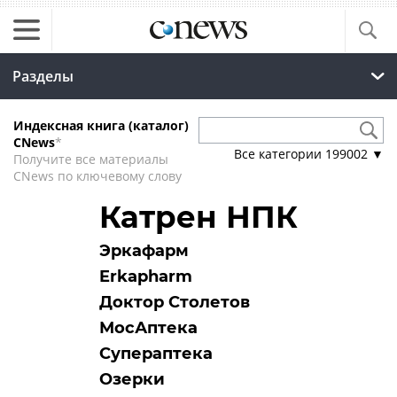
Разделы
Индексная книга (каталог)
CNews
*
Все категории
199002
▼
Получите все материалы
CNews по ключевому слову
Катрен НПК
Эркафарм
Erkapharm
Доктор Столетов
МосАптека
Супераптека
Озерки