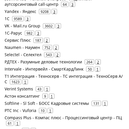
аутсорсинговый call-центр
64
3
Yandex - Яндекс
9208
3
1С
9589
3
VK - Mail.ru Group
3602
3
1С-Рарус
982
3
Сервис Плюс
187
2
Naumen - Наумен
752
2
Selectel - Селектел
543
2
РДТЕХ - Разумные деловые технологии
264
2
Intervale - Интервейл - СмартКардЛинк
50
1
Т1 Интеграция - Техносерв - ТС интеграция - ТехноСерв А/
С
1623
1
Verint Systems
43
1
Астон консалтинг
9
1
Softline - Sl Soft - БОСС Кадровые системы
131
1
PTC Inc - Vuforia
10
1
Compass Plus - Компас плюс - Процессинговый центр - ПЦ
61
1