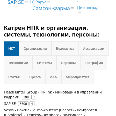
SAP SE
1С-Рарус
Самсон-Фарма
Цифроград
Катрен НПК и организации,
системы, технологии, персоны:
ИКТ
Организации
Ведомства
Ассоциации
Технологии
Системы
Персоны
География
Статьи
Пресса
ИАА
Мероприятия
HeadHunter Group - HRlink - Инновации в управлении
кадрами
198
7
SAP SE
5600
4
Voxys - Воксис - Инфо-контент (Beeper) - Комфортел
(Comfortel) - Телеком-Экспресс - ЛоджиКолл -